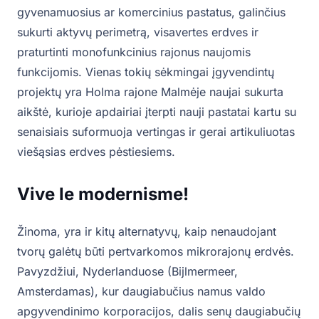
gyvenamuosius ar komercinius pastatus, galinčius
sukurti aktyvų perimetrą, visavertes erdves ir
praturtinti monofunkcinius rajonus naujomis
funkcijomis. Vienas tokių sėkmingai įgyvendintų
projektų yra Holma rajone Malmėje naujai sukurta
aikštė, kurioje apdairiai įterpti nauji pastatai kartu su
senaisiais suformuoja vertingas ir gerai artikuliuotas
viešąsias erdves pėstiesiems.
Vive le modernisme!
Žinoma, yra ir kitų alternatyvų, kaip nenaudojant
tvorų galėtų būti pertvarkomos mikrorajonų erdvės.
Pavyzdžiui, Nyderlanduose (Bijlmermeer,
Amsterdamas), kur daugiabučius namus valdo
apgyvendinimo korporacijos, dalis senų daugiabučių