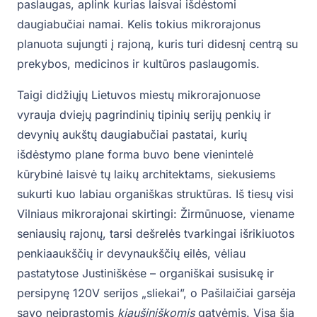
paslaugas, aplink kurias laisvai išdėstomi
daugiabučiai namai. Kelis tokius mikrorajonus
planuota sujungti į rajoną, kuris turi didesnį centrą su
prekybos, medicinos ir kultūros paslaugomis.
Taigi didžiųjų Lietuvos miestų mikrorajonuose
vyrauja dviejų pagrindinių tipinių serijų penkių ir
devynių aukštų daugiabučiai pastatai, kurių
išdėstymo plane forma buvo bene vienintelė
kūrybinė laisvė tų laikų architektams, siekusiems
sukurti kuo labiau organiškas struktūras. Iš tiesų visi
Vilniaus mikrorajonai skirtingi: Žirmūnuose, viename
seniausių rajonų, tarsi dešrelės tvarkingai išrikiuotos
penkiaaukščių ir devynaukščių eilės, vėliau
pastatytose Justiniškėse – organiškai susisukę ir
persipynę 120V serijos „sliekai”, o Pašilaičiai garsėja
savo neįprastomis
kiaušiniškomis
gatvėmis. Visą šią