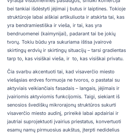
vyrauja visuomeninės paslaugos, smulki komercija
bei tankiai išdėstyti įėjimai į butus ir laiptines. Tokioje
struktūroje labai aiškiai artikuliuota ir atskirta tai, kas
yra bendramiestiška ir vieša, ir tai, kas yra
bendruomenei (kaimynijai), padarant tai be jokių
tvorų. Tokiu būdu yra sukuriama ištisa įvairovė
skirtingų erdvių ir skirtingų situacijų – tarsi gradientas
tarp to, kas visiškai vieša, ir to, kas visiškai privatu.
Čia svarbu akcentuoti tai, kad visaverčio miesto
viešąsias erdves formuoja ne tvoros, o pastatai su
aktyviais veikiančiais fasadais – langais, įėjimais ir
įvairiomis aktyviomis funkcijomis. Taigi, siekiant iš
senosios švediškų mikrorajonų struktūros sukurti
visaverčio miesto audinį, prireikė labai apdairiai ir
jautriai suprojektuoti įvairius priestatus, konvertuoti
esamų namų pirmuosius aukštus, įterpti nedidelius