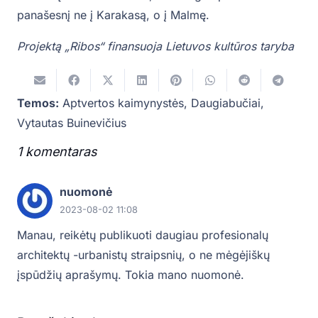
panašesnį ne į Karakasą, o į Malmę.
Projektą „Ribos“ finansuoja Lietuvos kultūros taryba
Temos:
Aptvertos kaimynystės
,
Daugiabučiai
,
Vytautas Buinevičius
1
komentaras
.
nuomonė
2023-08-02 11:08
Manau, reikėtų publikuoti daugiau profesionalų
architektų -urbanistų straipsnių, o ne mėgėjiškų
įspūdžių aprašymų. Tokia mano nuomonė.