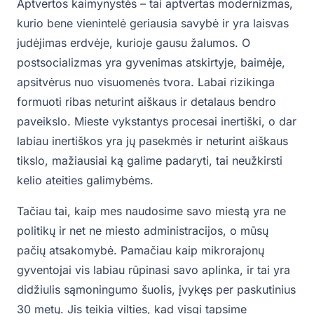
Aptvertos kaimynystės – tai aptvertas modernizmas,
kurio bene vienintelė geriausia savybė ir yra laisvas
judėjimas erdvėje, kurioje gausu žalumos. O
postsocializmas yra gyvenimas atskirtyje, baimėje,
apsitvėrus nuo visuomenės tvora. Labai rizikinga
formuoti ribas neturint aiškaus ir detalaus bendro
paveikslo. Mieste vykstantys procesai inertiški, o dar
labiau inertiškos yra jų pasekmės ir neturint aiškaus
tikslo, mažiausiai ką galime padaryti, tai neužkirsti
kelio ateities galimybėms.
Tačiau tai, kaip mes naudosime savo miestą yra ne
politikų ir net ne miesto administracijos, o mūsų
pačių atsakomybė. Pamačiau kaip mikrorajonų
gyventojai vis labiau rūpinasi savo aplinka, ir tai yra
didžiulis sąmoningumo šuolis, įvykęs per paskutinius
30 metų. Jis teikia vilties, kad visgi tapsime