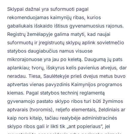
Sklypai dažnai yra suformuoti pagal
rekomenduojamas kaimynijų ribas, kurios
gabaliukais išskaido ištisus gyvenamuosius rajonus.
Registrų žemėlapyje galima matyti, kad naujai
suformuotų ir įregistruotų sklypų aplink sovietmečio
statybos daugiabučius namus visuose
mikrorajonuose yra jau po keletą. Daugumą jų pats
aplankiau; tvorų, išskyrus kelis pavienius atvejus, dar
neradau. Tiesa, Saulėtekyje prieš dvejus metus buvo
aptvertas vienas pavyzdinis Kaimynijos programos
kiemas. Pagal statybos techninį reglamentą
gyvenamojo pastato sklypo ribos turi būti žymimos
aptvarais (tvoromis), reljefo elementais, želdiniais ar
kaip nors kitaip, tačiau realybėje administracinės
sklypo ribos gali ir likti tik „ant popieriaus”, jei