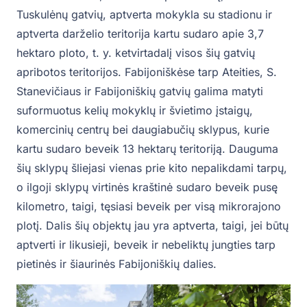
Tuskulėnų gatvių, aptverta mokykla su stadionu ir
aptverta darželio teritorija kartu sudaro apie 3,7
hektaro ploto, t. y. ketvirtadalį visos šių gatvių
apribotos teritorijos. Fabijoniškėse tarp Ateities, S.
Stanevičiaus ir Fabijoniškių gatvių galima matyti
suformuotus kelių mokyklų ir švietimo įstaigų,
komercinių centrų bei daugiabučių sklypus, kurie
kartu sudaro beveik 13 hektarų teritoriją. Dauguma
šių sklypų šliejasi vienas prie kito nepalikdami tarpų,
o ilgoji sklypų virtinės kraštinė sudaro beveik pusę
kilometro, taigi, tęsiasi beveik per visą mikrorajono
plotį. Dalis šių objektų jau yra aptverta, taigi, jei būtų
aptverti ir likusieji, beveik ir nebeliktų jungties tarp
pietinės ir šiaurinės Fabijoniškių dalies.