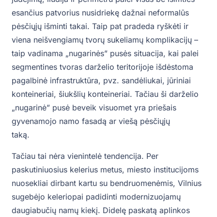
esančius patvorius nusidriekę dažnai neformalūs
pėsčiųjų išminti takai. Taip pat pradeda ryškėti ir
viena neišvengiamų tvorų sukeliamų komplikacijų –
taip vadinama „nugarinės” pusės situacija, kai palei
segmentines tvoras darželio teritorijoje išdėstoma
pagalbinė infrastruktūra, pvz. sandėliukai, jūriniai
konteineriai, šiukšlių konteineriai. Tačiau ši darželio
„nugarinė” pusė beveik visuomet yra priešais
gyvenamojo namo fasadą ar viešą pėsčiųjų
taką.
Tačiau tai nėra vienintelė tendencija. Per
paskutiniuosius kelerius metus, miesto institucijoms
nuosekliai dirbant kartu su bendruomenėmis, Vilnius
sugebėjo keleriopai padidinti modernizuojamų
daugiabučių namų kiekį. Didelę paskatą aplinkos