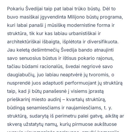
Pokariu Švedijai taip pat labai trūko būstų. Dėl to
buvo masiškai įgyvendinta Milijono būstų programa,
kuri labai panaši į mūsiškę modernistine forma ir
struktūra, tik kur kas labiau urbanistiškai ir
architektūriškai išbaigta, išplėtota ir diversifikuota.
Jau keletą dešimtmečių Švedija bando atnaujinti
savo senuosius būstus ir ištisus pokario rajonus,
tačiau būdami racionalūs, švedai negriovė savo
daugiabučių, juo labiau neaptvėrė jų tvoromis, o
nusprendė juos adaptuoti performuojant jų struktūrą
taip, kad ji būtų panašesnė į visiems įprastą
prieškarinį miesto audinį – kvartalų struktūrą,
būdingą senamiesčiams ir naujamiesčiams, t. y.
struktūrą, sudarytą iš perimetru palei gatvę, aikštę ar
skverą užstatytų namų, kurių pirmuose aukštuose