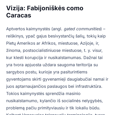
Vizija: Fabijoniškės como
Caracas
Aptvertos kaimynystės (angl.
gated communities
) –
reiškinys, ypač gajus besivystančių šalių, tokių kaip
Pietų Amerikos ar Afrikos, miestuose, Azijoje, ir,
žinoma, postsocialistiniuose miestuose, t. y. visur,
kur klesti korupcija ir nusikalstamumas. Dažnai tai
yra tvora apjuosta uždara saugoma teritorija su
sargybos postu, kurioje yra pasiturintiems
gyventojams skirti gyvenamieji daugiabučiai namai ir
juos aptarnaujančios paslaugos bei infrastruktūra.
Tokios kaimynystės sprendžia masinio
nusikalstamumo, kylančio iš socialinės nelygybės,
problemą pačiu primityviausiu ir tik lokaliu būdu.
Kalbant Venesuelos telenovelių terminologija, tvora