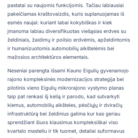
pastatai su naujomis funkcijomis. Tačiau labiausiai
pakeičiamas kraštovaizdis, kuris suplanuojamas iš
esmės naujai: kuriant labai kokybiškas ir kiek
įmanoma labiau diversifikuotas viešąsias erdves su
želdiniais, žaidimų ir poilsio erdvėmis, apželdintomis
ir humanizuotomis automobilių aikštelėmis bei
mažosios architektūros elementais.
Neseniai parengta išsami Kauno Eigulių gyvenamojo
rajono kompleksinės modernizacijos strategija bei
pilotinis vieno Eigulių mikrorajono vystymo planas
taip pat renkasi šį kelią ir parodo, kad sutvarkyti
kiemus, automobilių aikšteles, pėsčiųjų ir dviračių
infrastruktūrą bei želdinius galima kur kas geriau
sprendžiant šiuos klausimus kompleksiškai viso
kvartalo masteliu ir tik tuomet, detaliai suformavus