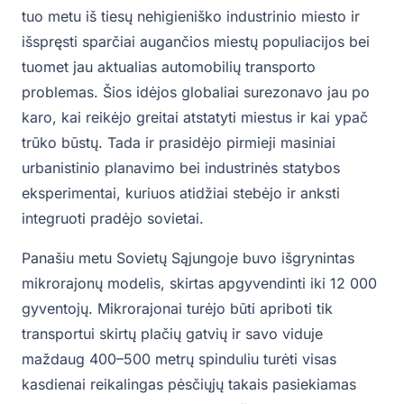
tuo metu iš tiesų nehigieniško industrinio miesto ir
išspręsti sparčiai augančios miestų populiacijos bei
tuomet jau aktualias automobilių transporto
problemas. Šios idėjos globaliai surezonavo jau po
karo, kai reikėjo greitai atstatyti miestus ir kai ypač
trūko būstų. Tada ir prasidėjo pirmieji masiniai
urbanistinio planavimo bei industrinės statybos
eksperimentai, kuriuos atidžiai stebėjo ir anksti
integruoti pradėjo sovietai.
Panašiu metu Sovietų Sąjungoje buvo išgrynintas
mikrorajonų modelis, skirtas apgyvendinti iki 12 000
gyventojų. Mikrorajonai turėjo būti apriboti tik
transportui skirtų plačių gatvių ir savo viduje
maždaug 400–500 metrų spinduliu turėti visas
kasdienai reikalingas pėsčiųjų takais pasiekiamas