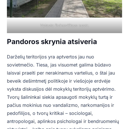
Vytauto Buinevičiaus nuotr.
Pandoros skrynia atsiveria
Darželių teritorijos yra aptvertos jau nuo
sovietmečio. Tiesa, jas visuomet galima būdavo
laisvai praeiti per nerakinamus vartelius, o štai jau
beveik dešimtmetį politikoje ir viešojoje erdvėje
vyksta diskusijos dėl mokyklų teritorijų aptvėrimo.
Tvorų šalininkai siekia apsaugoti mokyklų turtą ir
pačius mokinius nuo vandalizmo, narkomanijos ir
pedofilijos, o tvorų kritikai – sociologai,
antropologai, aplinkos psichologai ir bendruomenių