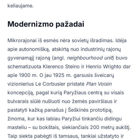
keliaujame.
Modernizmo pažadai
Mikrorajonai iš esmės nėra sovietų išradimas. Idėja
apie autonomišką, atskirtą nuo industrinių rajonų
gyvenamąjį rajoną (angl.
neighbourhood unit
) buvo
schematizuota Klerenco Steino ir Henrio Wrighto dar
apie 1900 m. O jau 1925 m. garsusis šveicarų
vizionierius Le Corbusier pristatė
Plan Voisin
koncepciją, pagal kurią Paryžiaus centrą su visais
bulvarais siūlė nušluoti nuo žemės paviršiaus ir
pastatyti kažką panašus į Šeškinės prototipą,
žinoma, kur kas labiau Paryžiui tinkančiu didingu
masteliu – su bokštais, siekiančiais 200 metrų aukštį.
Taip siekta pabėgti iš tamsaus, tankiai užstatyto ir