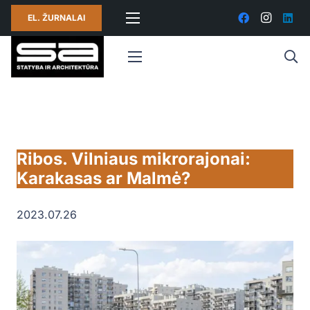
EL. ŽURNALAI
Ribos. Vilniaus mikrorajonai:
Karakasas ar Malmė?
2023.07.26