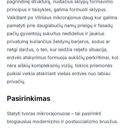
pagrindinę struktūrą, nustačius sklypų formavimo
principus ir taisykles, galima formuoti sklypus.
Vaikštant po Vilniaus mikrorajonus daug kur galima
pamatyti prie daugiabučių namų prieigų ir fasadų
pačių gyventojų sukurtus nedidelius ir jaukius
privatumą kuriančius želdynų barjerus, sodus ar
netgi daržus, o ten, kur leidžia reljefo situacija,
erdvės atskyrimus formuoja aukščių perkritimai, kol
nėra aiškių kompleksinių vizijų, tokios priemonės
puikiai veikia atskiriant viešas erdves nuo labiau
privačių.
Pasirinkimas
Statyti tvoras mikrorajonuose – tai pasirinkti
blogiausius modernizmo ir postsocializmo bruožus.