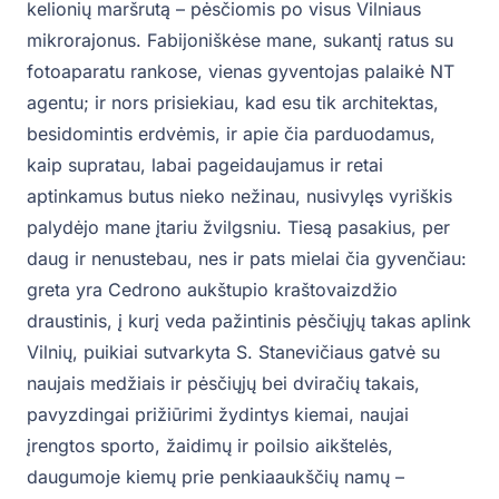
kelionių maršrutą – pėsčiomis po visus Vilniaus
mikrorajonus. Fabijoniškėse mane, sukantį ratus su
fotoaparatu rankose, vienas gyventojas palaikė NT
agentu; ir nors prisiekiau, kad esu tik architektas,
besidomintis erdvėmis, ir apie čia parduodamus,
kaip supratau, labai pageidaujamus ir retai
aptinkamus butus nieko nežinau, nusivylęs vyriškis
palydėjo mane įtariu žvilgsniu. Tiesą pasakius, per
daug ir nenustebau, nes ir pats mielai čia gyvenčiau:
greta yra Cedrono aukštupio kraštovaizdžio
draustinis, į kurį veda pažintinis pėsčiųjų takas aplink
Vilnių, puikiai sutvarkyta S. Stanevičiaus gatvė su
naujais medžiais ir pėsčiųjų bei dviračių takais,
pavyzdingai prižiūrimi žydintys kiemai, naujai
įrengtos sporto, žaidimų ir poilsio aikštelės,
daugumoje kiemų prie penkiaaukščių namų –