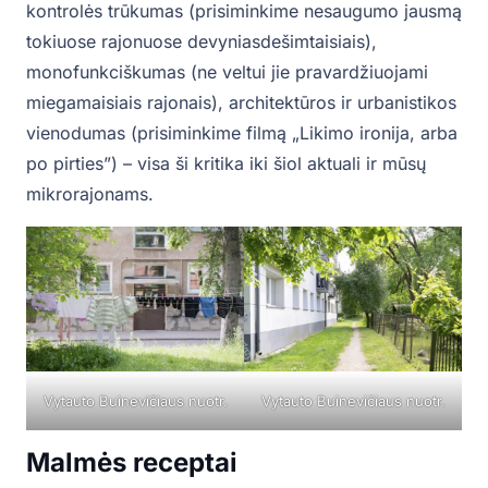
kontrolės trūkumas (prisiminkime nesaugumo jausmą
tokiuose rajonuose devyniasdešimtaisiais),
monofunkciškumas (ne veltui jie pravardžiuojami
miegamaisiais rajonais), architektūros ir urbanistikos
vienodumas (prisiminkime filmą „Likimo ironija, arba
po pirties”) – visa ši kritika iki šiol aktuali ir mūsų
mikrorajonams.
Vytauto Buinevičiaus nuotr.
Vytauto Buinevičiaus nuotr.
Malmės receptai