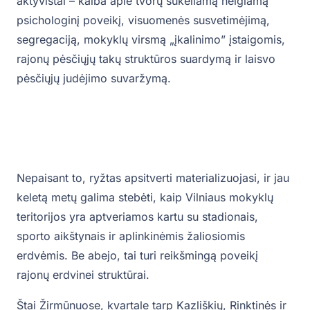
aktyvistai – kalba apie tvorų sukeliamą neigiamą
psichologinį poveikį, visuomenės susvetimėjimą,
segregaciją, mokyklų virsmą „įkalinimo” įstaigomis,
rajonų pėsčiųjų takų struktūros suardymą ir laisvo
pėsčiųjų judėjimo suvaržymą.
Nepaisant to, ryžtas apsitverti materializuojasi, ir jau
keletą metų galima stebėti, kaip Vilniaus mokyklų
teritorijos yra aptveriamos kartu su stadionais,
sporto aikštynais ir aplinkinėmis žaliosiomis
erdvėmis. Be abejo, tai turi reikšmingą poveikį
rajonų erdvinei struktūrai.
Štai Žirmūnuose, kvartale tarp Kazliškių, Rinktinės ir