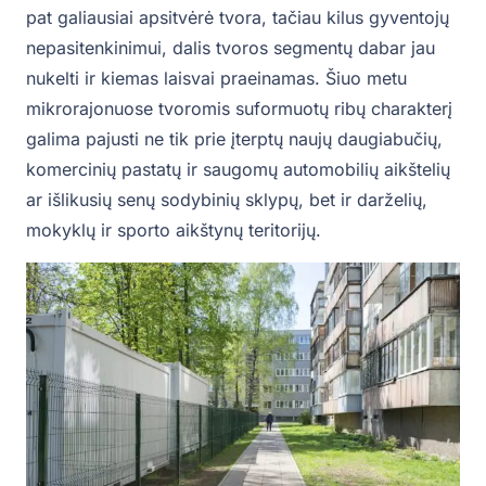
pat galiausiai apsitvėrė tvora, tačiau kilus gyventojų
nepasitenkinimui, dalis tvoros segmentų dabar jau
nukelti ir kiemas laisvai praeinamas. Šiuo metu
mikrorajonuose tvoromis suformuotų ribų charakterį
galima pajusti ne tik prie įterptų naujų daugiabučių,
komercinių pastatų ir saugomų automobilių aikštelių
ar išlikusių senų sodybinių sklypų, bet ir darželių,
mokyklų ir sporto aikštynų teritorijų.