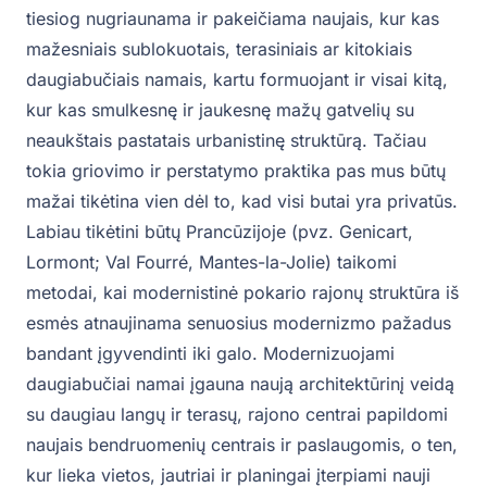
tiesiog nugriaunama ir pakeičiama naujais, kur kas
mažesniais sublokuotais, terasiniais ar kitokiais
daugiabučiais namais, kartu formuojant ir visai kitą,
kur kas smulkesnę ir jaukesnę mažų gatvelių su
neaukštais pastatais urbanistinę struktūrą. Tačiau
tokia griovimo ir perstatymo praktika pas mus būtų
mažai tikėtina vien dėl to, kad visi butai yra privatūs.
Labiau tikėtini būtų Prancūzijoje (pvz. Genicart,
Lormont; Val Fourré, Mantes-la-Jolie) taikomi
metodai, kai modernistinė pokario rajonų struktūra iš
esmės atnaujinama senuosius modernizmo pažadus
bandant įgyvendinti iki galo. Modernizuojami
daugiabučiai namai įgauna naują architektūrinį veidą
su daugiau langų ir terasų, rajono centrai papildomi
naujais bendruomenių centrais ir paslaugomis, o ten,
kur lieka vietos, jautriai ir planingai įterpiami nauji