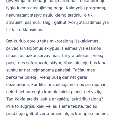
gyventojai to nepageidauja arba pasirenka pirmojo
lygio kiemo atnaujinimą pagal Kaimynijų programą,
nenumatant statyti naujų kiemo statinių, o tik
atnaujinti esamus. Taigi, galbūt tvorų atsiradimas yra
tik laiko klausimas.
Bet kuriuo atveju toks mikrorajonų išskaidymas į
privačiai valdomus sklypus iš esmės yra esamos
situacijos užkonservavimas: tai yra bilietas į vieną
pusę, nes suformuotų sklypų ribas ateityje bus labai
sunku ar net neįmanoma pakeisti. Tačiau mes
perkame bilietą į vieną pusę dar net gerai
nežinodami, kur tiksliai važiuojame, nes šie rajonai
neturi nei parengtų kompleksinių planų, nei vizijų.
Tad kokia ateitis laukia ar galėtų laukti šių rajonų?
Prie to sugrįšiu kiek vėliau šiame tekste, tačiau
pradžioje galbūt verta prisiminti, iš kur apskritai mes