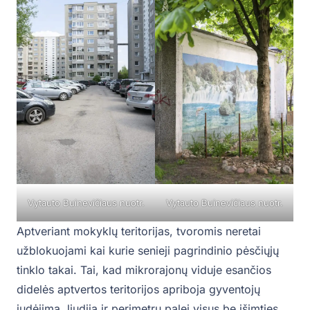
Vytauto Buinevičiaus nuotr.
Vytauto Buinevičiaus nuotr.
Aptveriant mokyklų teritorijas, tvoromis neretai
užblokuojami kai kurie senieji pagrindinio pėsčiųjų
tinklo takai. Tai, kad mikrorajonų viduje esančios
didelės aptvertos teritorijos apriboja gyventojų
judėjimą, liudija ir perimetru palei visus be išimties