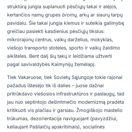
struktūrą jungia suplanuoti pėsčiųjų takai ir alėjos,
kertančios namų grupes
bromų
, arkų ar siaurų tarpų
pavidalu. Šie takai jungia kiemus ir suteikia galimybę
greičiau pasiekti kasdienius pėsčiųjų tikslus:
mikrorajonų centrus, vaikų darželius, mokyklas,
viešojo transporto stoteles, sporto ir vaikų žaidimo
aikšteles. Bent dalį šių takų ir leidžiama užtverti
pagal savivaldybės Kaimynijų žemėlapį.
Tiek Vakaruose, tiek Sovietų Sąjungoje tokie rajonai
pažadus ištesėjo tik iš dalies – juose dažnai
pritrūkdavo viešosios infrastruktūros ir paslaugų, tad
jau nuo septintojo dešimtmečio modernizmą pradėta
kritikuoti vis plačiau ir garsiau. Žmogiškojo mastelio
trūkumas, dezorientacija naviguojant (pavyzdžiui,
keliaujant Pašilaičių apskritimais), socialinės