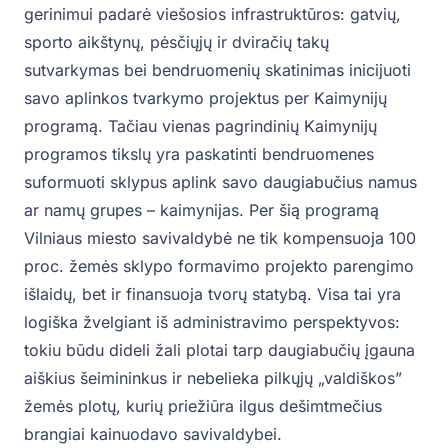
gerinimui padarė viešosios infrastruktūros: gatvių,
sporto aikštynų, pėsčiųjų ir dviračių takų
sutvarkymas bei bendruomenių skatinimas inicijuoti
savo aplinkos tvarkymo projektus per Kaimynijų
programą. Tačiau vienas pagrindinių Kaimynijų
programos tikslų yra paskatinti bendruomenes
suformuoti sklypus aplink savo daugiabučius namus
ar namų grupes – kaimynijas. Per šią programą
Vilniaus miesto savivaldybė ne tik kompensuoja 100
proc. žemės sklypo formavimo projekto parengimo
išlaidų, bet ir finansuoja tvorų statybą. Visa tai yra
logiška žvelgiant iš administravimo perspektyvos:
tokiu būdu dideli žali plotai tarp daugiabučių įgauna
aiškius šeimininkus ir nebelieka pilkųjų „valdiškos”
žemės plotų, kurių priežiūra ilgus dešimtmečius
brangiai kainuodavo savivaldybei.