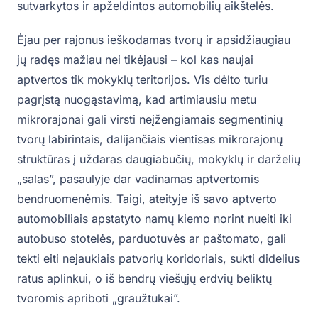
sutvarkytos ir apželdintos automobilių aikštelės.
Ėjau per rajonus ieškodamas tvorų ir apsidžiaugiau
jų radęs mažiau nei tikėjausi – kol kas naujai
aptvertos tik mokyklų teritorijos. Vis dėlto turiu
pagrįstą nuogąstavimą, kad artimiausiu metu
mikrorajonai gali virsti neįžengiamais segmentinių
tvorų labirintais, dalijančiais vientisas mikrorajonų
struktūras į uždaras daugiabučių, mokyklų ir darželių
„salas”, pasaulyje dar vadinamas aptvertomis
bendruomenėmis. Taigi, ateityje iš savo aptverto
automobiliais apstatyto namų kiemo norint nueiti iki
autobuso stotelės, parduotuvės ar paštomato, gali
tekti eiti nejaukiais patvorių koridoriais, sukti didelius
ratus aplinkui, o iš bendrų viešųjų erdvių beliktų
tvoromis apriboti „graužtukai”.