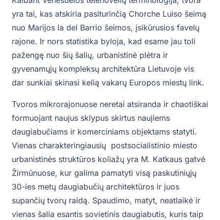
yra tai, kas atskiria pasiturinčią Chorche Luiso šeimą
nuo Marijos la del Barrio šeimos, įsikūrusios favelų
rajone. Ir nors statistika byloja, kad esame jau toli
pažengę nuo šių šalių, urbanistinė plėtra ir
gyvenamųjų kompleksų architektūra Lietuvoje vis
dar sunkiai skinasi kelią vakarų Europos miestų link.
Tvoros mikrorajonuose neretai atsiranda ir chaotiškai
formuojant naujus sklypus skirtus naujiems
daugiabučiams ir komerciniams objektams statyti.
Vienas charakteringiausių postsocialistinio miesto
urbanistinės struktūros koliažų yra M. Katkaus gatvė
Žirmūnuose, kur galima pamatyti visą paskutiniųjų
30-ies metų daugiabučių architektūros ir juos
supančių tvorų raidą. Spaudimo, matyt, neatlaikė ir
vienas šalia esantis sovietinis daugiabutis, kuris taip