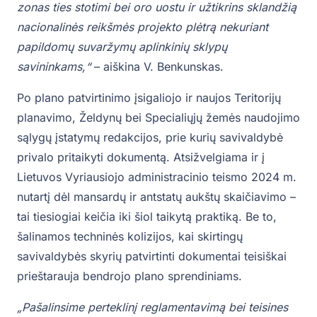
zonas ties stotimi bei oro uostu ir užtikrins sklandžią
nacionalinės reikšmės projekto plėtrą nekuriant
papildomų suvaržymų aplinkinių sklypų
savininkams,
“
– aiškina V. Benkunskas.
Po plano patvirtinimo įsigaliojo ir naujos Teritorijų
planavimo, Želdynų bei Specialiųjų žemės naudojimo
sąlygų įstatymų redakcijos, prie kurių savivaldybė
privalo pritaikyti dokumentą. Atsižvelgiama ir į
Lietuvos Vyriausiojo administracinio teismo 2024 m.
nutartį dėl mansardų ir antstatų aukštų skaičiavimo –
tai tiesiogiai keičia iki šiol taikytą praktiką. Be to,
šalinamos techninės kolizijos, kai skirtingų
savivaldybės skyrių patvirtinti dokumentai teisiškai
prieštarauja bendrojo plano sprendiniams.
„Pašalinsime perteklinį reglamentavimą bei teisines