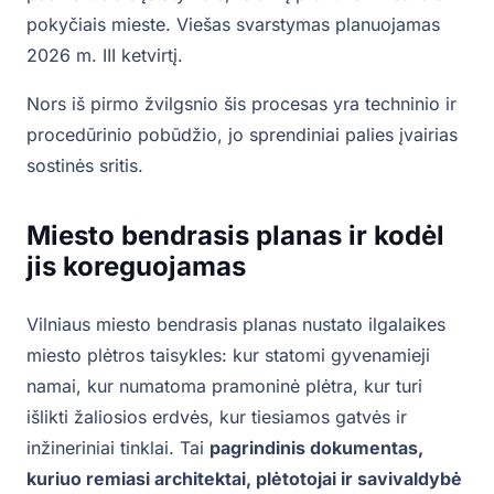
pokyčiais mieste. Viešas svarstymas planuojamas
2026 m. III ketvirtį.
Nors iš pirmo žvilgsnio šis procesas yra techninio ir
procedūrinio pobūdžio, jo sprendiniai palies įvairias
sostinės sritis.
Miesto bendrasis planas ir kodėl
jis koreguojamas
Vilniaus miesto bendrasis planas nustato ilgalaikes
miesto plėtros taisykles: kur statomi gyvenamieji
namai, kur numatoma pramoninė plėtra, kur turi
išlikti žaliosios erdvės, kur tiesiamos gatvės ir
inžineriniai tinklai. Tai
pagrindinis dokumentas,
kuriuo remiasi architektai, plėtotojai ir savivaldybė