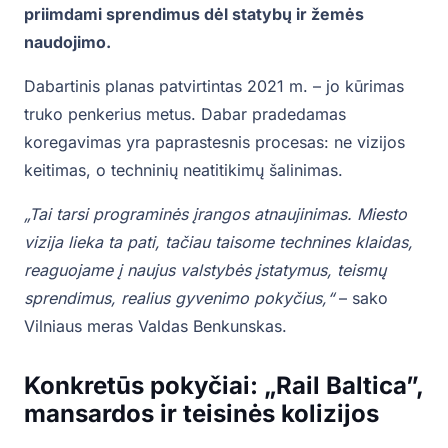
priimdami sprendimus dėl statybų ir žemės
naudojimo.
Dabartinis planas patvirtintas 2021 m. – jo kūrimas
truko penkerius metus. Dabar pradedamas
koregavimas yra paprastesnis procesas: ne vizijos
keitimas, o techninių neatitikimų šalinimas.
„Tai tarsi programinės įrangos atnaujinimas. Miesto
vizija lieka ta pati, tačiau taisome technines klaidas,
reaguojame į naujus valstybės įstatymus, teismų
sprendimus, realius gyvenimo pokyčius,“
– sako
Vilniaus meras Valdas Benkunskas.
Konkretūs pokyčiai: „Rail Baltica”,
mansardos ir teisinės kolizijos