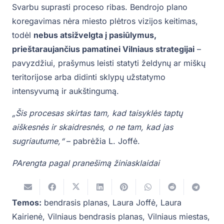
Svarbu suprasti proceso ribas. Bendrojo plano
koregavimas nėra miesto plėtros vizijos keitimas,
todėl
nebus atsižvelgta į pasiūlymus,
prieštaraujančius pamatinei Vilniaus strategijai
–
pavyzdžiui, prašymus leisti statyti želdynų ar miškų
teritorijose arba didinti sklypų užstatymo
intensyvumą ir aukštingumą.
„Šis procesas skirtas tam, kad taisyklės taptų
aiškesnės ir skaidresnės, o ne tam, kad jas
sugriautume,“
– pabrėžia L. Joffė.
PArengta pagal pranešimą žiniasklaidai
Temos:
bendrasis planas
,
Laura Joffė
,
Laura
Kairienė
,
Vilniaus bendrasis planas
,
Vilniaus miestas
,