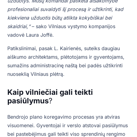
užduotys. Mūsų komandai patikėta atsakomybė
profesionaliai suvaldyti šį procesą ir užtikrinti, kad
kiekviena užduotis būtų atlikta kokybiškai bei
skaidriai,“
– sako Vilniaus vystymo kompanijos
vadovė Laura Joffė.
Patikslinimai, pasak L. Kairienės, suteiks daugiau
aiškumo architektams, plėtotojams ir gyventojams,
sumažins administracinę naštą bei padės užtikrinti
nuoseklią Vilniaus plėtrą.
Kaip vilniečiai gali teikti
pasiūlymus
?
Bendrojo plano koregavimo procesas yra atviras
visuomenei. Gyventojai ir verslo atstovai pasiūlymus
bei pastebėjimus gali teikti viso sprendinių rengimo