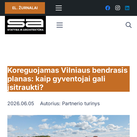
EL. ŽURNALAI
Koreguojamas Vilniaus bendrasis
planas: kaip gyventojai gali
įsitraukti?
2026.06.05
Autorius:
Partnerio turinys