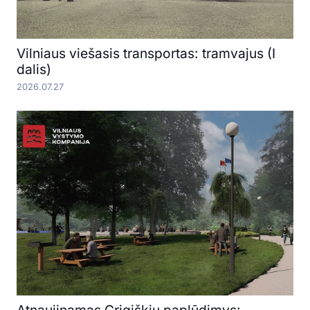
Vilniaus viešasis transportas: tramvajus (I
dalis)
2026.07.27
Atnaujinamas Grigiškių paplūdimys: