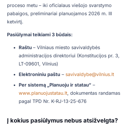
proceso metu – iki oficialaus viešojo svarstymo
pabaigos, preliminariai planuojamos 2026 m. III
ketvirtį.
Pasiūlymai teikiami 3 būdais:
Raštu
– Vilniaus miesto savivaldybės
administracijos direktoriui (Konstitucijos pr. 3,
LT-09601, Vilnius)
Elektroniniu paštu
–
savivaldybe@vilnius.lt
Per sistemą „Planuoju ir statau“
–
www.planuojustatau.lt
, dokumentas randamas
pagal TPD Nr. K-RJ-13-25-676
Į kokius pasiūlymus nebus atsižvelgta?