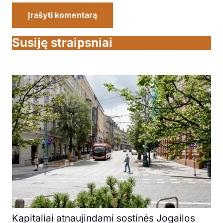
Įrašyti komentarą
Susiję straipsniai
Kapitaliai atnaujindami sostinės Jogailos