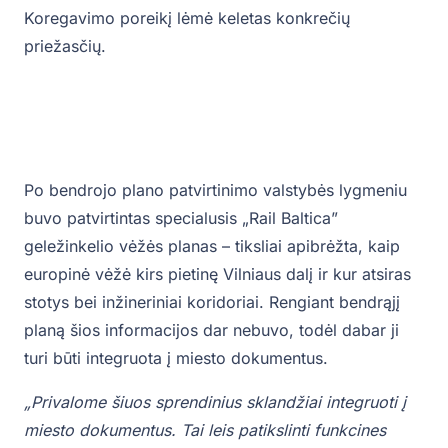
Koregavimo poreikį lėmė keletas konkrečių
priežasčių.
Po bendrojo plano patvirtinimo valstybės lygmeniu
buvo patvirtintas specialusis „Rail Baltica”
geležinkelio vėžės planas – tiksliai apibrėžta, kaip
europinė vėžė kirs pietinę Vilniaus dalį ir kur atsiras
stotys bei inžineriniai koridoriai. Rengiant bendrąjį
planą šios informacijos dar nebuvo, todėl dabar ji
turi būti integruota į miesto dokumentus.
„Privalome šiuos sprendinius sklandžiai integruoti į
miesto dokumentus. Tai leis patikslinti funkcines