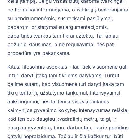
kelia įtampą. Jeigu viskas būtų daroma tvarkingai,
ne formaliai informuojama, o iš tikrųjų bendraujama
su bendruomenėmis, susirenkami pasiūlymai,
padaromi pristatymai su argumentacijomis,
dabartinės tvarkos tam tikrai užtektų. Tai labiau
požiūrio klausimas, o ne reguliavimo, nes pati
procedūra yra pakankama.
Kitas, filosofinis aspektas – tai, kiek visuomenė gali
ir turi daryti įtaką tam tikriems dalykams. Turbūt
galime sutarti, kad visuomenė turi daryti įtaką tam
tikrų teritorijų užstatymo tankumui, intensyvumui,
aukštingumui, nes tai lemia visos aplinkinės
kaimynijos gyvenimo kokybę. Intensyvumas reiškia,
kad ten bus daugiau kvadratinių metrų, taigi, ir
daugiau gyventojų, biurų darbuotojų, kurie padidins
gatvių nepralaidumą. Tačiau ir čia kažkur turi būti