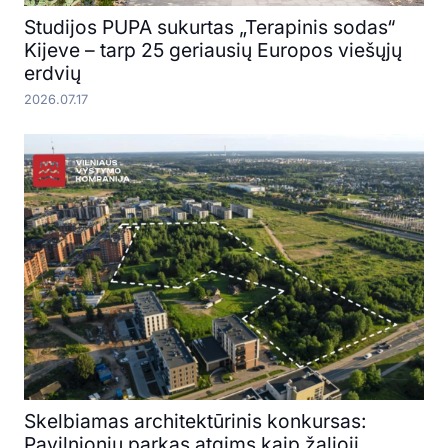
Studijos PUPA sukurtas „Terapinis sodas“
Kijeve – tarp 25 geriausių Europos viešųjų
erdvių
2026.07.17
Skelbiamas architektūrinis konkursas:
Pavilnionių parkas atgims kaip žalioji