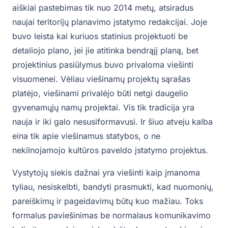
aiškiai pastebimas tik nuo 2014 metų, atsiradus
naujai teritorijų planavimo įstatymo redakcijai. Joje
buvo leista kai kuriuos statinius projektuoti be
detaliojo plano, jei jie atitinka bendrąjį planą, bet
projektinius pasiūlymus buvo privaloma viešinti
visuomenei. Vėliau viešinamų projektų sąrašas
platėjo, viešinami privalėjo būti netgi daugelio
gyvenamųjų namų projektai. Vis tik tradicija yra
nauja ir iki galo nesusiformavusi. Ir šiuo atveju kalba
eina tik apie viešinamus statybos, o ne
nekilnojamojo kultūros paveldo įstatymo projektus.
Vystytojų siekis dažnai yra viešinti kaip įmanoma
tyliau, nesiskelbti, bandyti prasmukti, kad nuomonių,
pareiškimų ir pageidavimų būtų kuo mažiau. Toks
formalus paviešinimas be normalaus komunikavimo