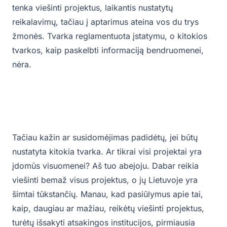
tenka viešinti projektus, laikantis nustatytų
reikalavimų, tačiau į aptarimus ateina vos du trys
žmonės. Tvarka reglamentuota įstatymu, o kitokios
tvarkos, kaip paskelbti informaciją bendruomenei,
nėra.
Tačiau kažin ar susidomėjimas padidėtų, jei būtų
nustatyta kitokia tvarka. Ar tikrai visi projektai yra
įdomūs visuomenei? Aš tuo abejoju. Dabar reikia
viešinti bemaž visus projektus, o jų Lietuvoje yra
šimtai tūkstančių. Manau, kad pasiūlymus apie tai,
kaip, daugiau ar mažiau, reikėtų viešinti projektus,
turėtų išsakyti atsakingos institucijos, pirmiausia