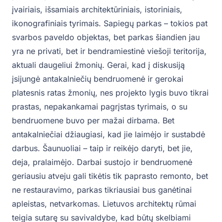
įvairiais, išsamiais architektūriniais, istoriniais,
ikonografiniais tyrimais. Sapiegų parkas – tokios pat
svarbos paveldo objektas, bet parkas šiandien jau
yra ne privati, bet ir bendramiestinė viešoji teritorija,
aktuali daugeliui žmonių. Gerai, kad į diskusiją
įsijungė antakalniečių bendruomenė ir gerokai
platesnis ratas žmonių, nes projekto lygis buvo tikrai
prastas, nepakankamai pagrįstas tyrimais, o su
bendruomene buvo per mažai dirbama. Bet
antakalniečiai džiaugiasi, kad jie laimėjo ir sustabdė
darbus. Šaunuoliai – taip ir reikėjo daryti, bet jie,
deja, pralaimėjo. Darbai sustojo ir bendruomenė
geriausiu atveju gali tikėtis tik paprasto remonto, bet
ne restauravimo, parkas tikriausiai bus ganėtinai
apleistas, netvarkomas. Lietuvos architektų rūmai
teigia sutarę su savivaldybe, kad būtų skelbiami