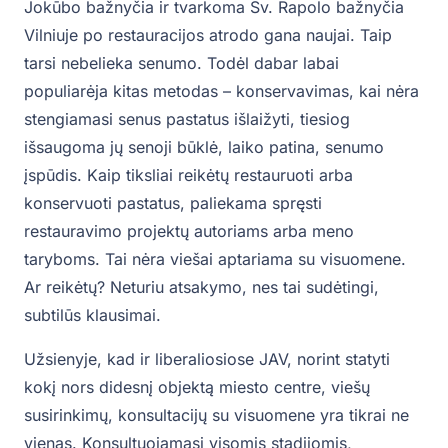
Jokūbo bažnyčia ir tvarkoma Šv. Rapolo bažnyčia
Vilniuje po restauracijos atrodo gana naujai. Taip
tarsi nebelieka senumo. Todėl dabar labai
populiarėja kitas metodas – konservavimas, kai nėra
stengiamasi senus pastatus išlaižyti, tiesiog
išsaugoma jų senoji būklė, laiko patina, senumo
įspūdis. Kaip tiksliai reikėtų restauruoti arba
konservuoti pastatus, paliekama spręsti
restauravimo projektų autoriams arba meno
taryboms. Tai nėra viešai aptariama su visuomene.
Ar reikėtų? Neturiu atsakymo, nes tai sudėtingi,
subtilūs klausimai.
Užsienyje, kad ir liberaliosiose JAV, norint statyti
kokį nors didesnį objektą miesto centre, viešų
susirinkimų, konsultacijų su visuomene yra tikrai ne
vienas. Konsultuojamasi visomis stadijomis,