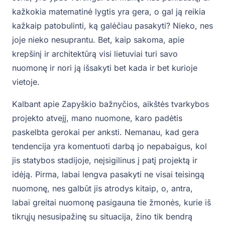
kažkokia matematinė lygtis yra gera, o gal ją reikia
kažkaip patobulinti, ką galėčiau pasakyti? Nieko, nes
joje nieko nesuprantu. Bet, kaip sakoma, apie
krepšinį ir architektūrą visi lietuviai turi savo
nuomonę ir nori ją išsakyti bet kada ir bet kurioje
vietoje.
Kalbant apie Zapyškio bažnyčios, aikštės tvarkybos
projekto atvejį, mano nuomone, karo padėtis
paskelbta gerokai per anksti. Nemanau, kad gera
tendencija yra komentuoti darbą jo nepabaigus, kol
jis statybos stadijoje, neįsigilinus į patį projektą ir
idėją. Pirma, labai lengva pasakyti ne visai teisingą
nuomonę, nes galbūt jis atrodys kitaip, o, antra,
labai greitai nuomonę pasigauna tie žmonės, kurie iš
tikrųjų nesusipažinę su situacija, žino tik bendrą