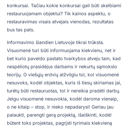
konkursai. Tačiau kokie konkursai gali būti skelbiami
restauruojamam objektui? Tik kainos aspektu, o
restauravimas visais atvejais vienodas, rezultatas
bus tas pats.
Informavimo šiandien Lietuvoje tikrai trūksta.
Visuomenė turi būti informuojama kiekvienu, net ir
bet kurio paveldo pastato tvarkybos atveju tam, kad
nespėliotų prasidėjus darbams ir nekurtų sąmokslo
teorijų. O viešųjų erdvių atžvilgiu tol, kol visuomenė
nesuvoks, kodėl objektas, kuris iš tiesų skiriamas jai,
turėtų būti restauruotas, tol ir nereikia pradėti darbų.
Jeigu visuomenė nesuvokia, kodėl daroma vienaip,
o ne kitaip – stop, ir nieko nepadarysi! Geriau jau
palaukti, parengti gerą projektą, išaiškinti, kodėl
būtent toks projektas, pagrįsti tyrimais kiekvieną