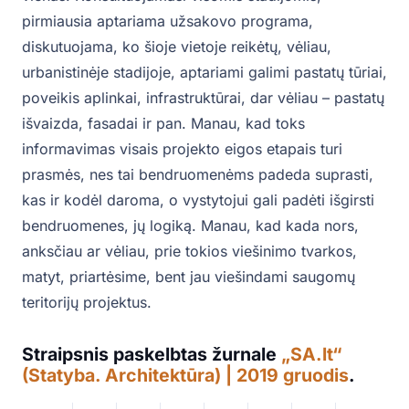
pirmiausia aptariama užsakovo programa,
diskutuojama, ko šioje vietoje reikėtų, vėliau,
urbanistinėje stadijoje, aptariami galimi pastatų tūriai,
poveikis aplinkai, infrastruktūrai, dar vėliau – pastatų
išvaizda, fasadai ir pan. Manau, kad toks
informavimas visais projekto eigos etapais turi
prasmės, nes tai bendruomenėms padeda suprasti,
kas ir kodėl daroma, o vystytojui gali padėti išgirsti
bendruomenes, jų logiką. Manau, kad kada nors,
anksčiau ar vėliau, prie tokios viešinimo tvarkos,
matyt, priartėsime, bent jau viešindami saugomų
teritorijų projektus.
Straipsnis paskelbtas žurnale
„SA.lt“
(Statyba. Architektūra) | 2019 gruodis
.