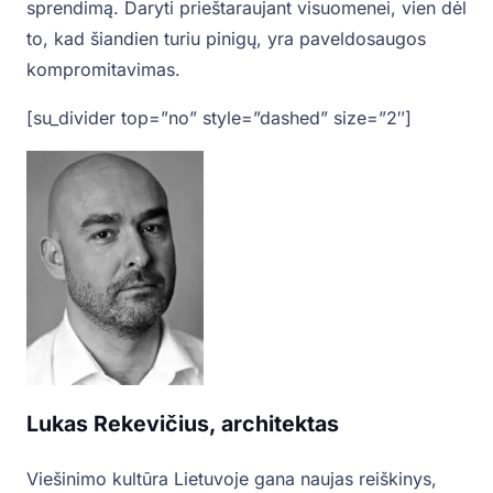
sprendimą. Daryti prieštaraujant visuomenei, vien dėl
to, kad šiandien turiu pinigų, yra paveldosaugos
kompromitavimas.
[su_divider top=”no” style=”dashed” size=”2″]
Lukas Rekevičius, architektas
Viešinimo kultūra Lietuvoje gana naujas reiškinys,