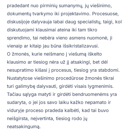
pradedant nuo pirminių sumanymų, jų viešinimo,
dokumentų tvarkymo iki projektavimo. Procesuose,
diskusijoje dalyvauja labai daug specialistų, taigi, kol
diskutuojami klausimai ateina iki tam tikro
sprendimo, tai nebėra vieno asmens nuomonė, ji
vienaip ar kitaip jau būna išsikristalizavusi.
O žmonės, kurie neišmano į viešumą iškelto
klausimo ar tiesiog nėra už jį atsakingi, bet dėl
nesupratimo kišasi į procesus, tiesiog yra stabdomi.
Nustatytose viešinimo procedūrose žmonės tikrai
turi galimybę dalyvauti, girdėti visais lygmenimis.
Tačiau sąlyga matyti ir girdėti bendruomenėms yra
sudaryta, o jei jos savo laiku kažko nepamato ir
viduryje proceso pradeda kalbėti, kad tai buvo
neišgirsta, neįvertinta, tiesiog rodo jų
neatsakingumą.