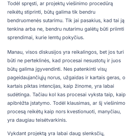
Todėl spręsti, ar projektų viešinimo procedūrą
reikėtų stiprinti, būtų galima tik bendru
bendruomenės sutarimu. Tik jai pasakius, kad tai ją
tenkina arba ne, bendru nutarimu galėtų būti priimti
sprendimai, kurie lemtų pokyčius.
Manau, visos diskusijos yra reikalingos, bet jos turi
būti ne perteklinės, kad procesai nesustotų ir juos
būtų galima įgyvendinti. Nes patenkinti visų
pageidaujančiųjų norus, užgaidas ir kartais geras, o
kartais piktas intencijas, kaip žinome, yra labai
sudėtinga. Tačiau kol kas procesai vyksta taip, kaip
apibrėžta įstatymo. Todėl klausimas, ar šį viešinimo
procesą reikėtų kaip nors kvestionuoti, manyčiau,
yra daugiau teisėtvarkinis.
Vykdant projektą yra labai daug slenksčių,