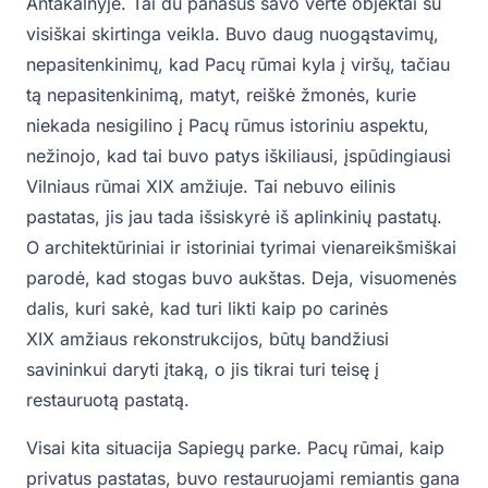
Antakalnyje. Tai du panašūs savo verte objektai su
visiškai skirtinga veikla. Buvo daug nuogąstavimų,
nepasitenkinimų, kad Pacų rūmai kyla į viršų, tačiau
tą nepasitenkinimą, matyt, reiškė žmonės, kurie
niekada nesigilino į Pacų rūmus istoriniu aspektu,
nežinojo, kad tai buvo patys iškiliausi, įspūdingiausi
Vilniaus rūmai XIX amžiuje. Tai nebuvo eilinis
pastatas, jis jau tada išsiskyrė iš aplinkinių pastatų.
O architektūriniai ir istoriniai tyrimai vienareikšmiškai
parodė, kad stogas buvo aukštas. Deja, visuomenės
dalis, kuri sakė, kad turi likti kaip po carinės
XIX amžiaus rekonstrukcijos, būtų bandžiusi
savininkui daryti įtaką, o jis tikrai turi teisę į
restauruotą pastatą.
Visai kita situacija Sapiegų parke. Pacų rūmai, kaip
privatus pastatas, buvo restauruojami remiantis gana