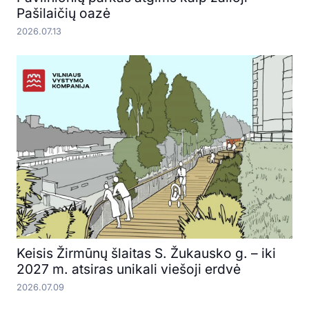
Pašilaičių oazė
2026.07.13
Keisis Žirmūnų šlaitas S. Žukausko g. – iki
2027 m. atsiras unikali viešoji erdvė
2026.07.09