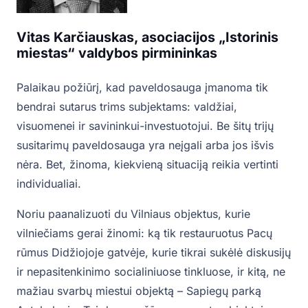
Vitas Karčiauskas, asociacijos „Istorinis
miestas“ valdybos pirmininkas
Palaikau požiūrį, kad paveldosauga įmanoma tik
bendrai sutarus trims subjektams: valdžiai,
visuomenei ir savininkui-investuotojui. Be šitų trijų
susitarimų paveldosauga yra neįgali arba jos išvis
nėra. Bet, žinoma, kiekvieną situaciją reikia vertinti
individualiai.
Noriu paanalizuoti du Vilniaus objektus, kurie
vilniečiams gerai žinomi: ką tik restauruotus Pacų
rūmus Didžiojoje gatvėje, kurie tikrai sukėlė diskusijų
ir nepasitenkinimo socialiniuose tinkluose, ir kitą, ne
mažiau svarbų miestui objektą – Sapiegų parką