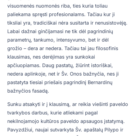
visuomenės nuomonės riba, ties kuria toliau
paliekama spręsti profesionalams. Tačiau kur ji
tiksliai yra, tradiciškai nėra susitarta ir nenusistovėję.
Labai dažnai ginčijamasi ne tik dėl pagrindinių
parametrų, tankumo, intensyvumo, bet ir dėl
grožio – dera ar nedera. Tačiau tai jau filosofinis
klausimas, nes derėjimas yra sunkokai
apčiuopiamas. Daug pastatų, žiūrint istoriškai,
nedera aplinkoje, net ir Šv. Onos bažnyčia, nes ji
pastatyta tiesiai priešais pagrindinį Bernardinų
bažnyčios fasadą.
Sunku atsakyti ir į klausimą, ar reikia viešinti paveldo
tvarkybos darbus, kurie atliekami pagal
nekilnojamojo kultūros paveldo apsaugos įstatymą.
Pavyzdžiui, naujai sutvarkyta Šv. apaštalų Pilypo ir