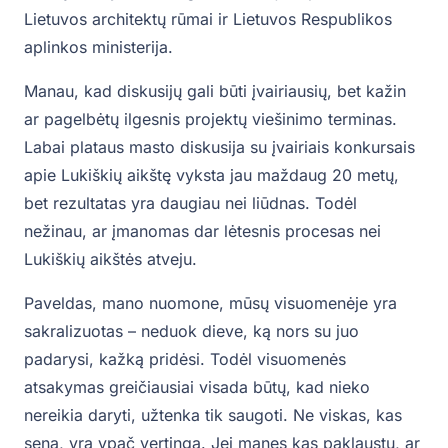
Lietuvos architektų rūmai ir Lietuvos Respublikos
aplinkos ministerija.
Manau, kad diskusijų gali būti įvairiausių, bet kažin
ar pagelbėtų ilgesnis projektų viešinimo terminas.
Labai plataus masto diskusija su įvairiais konkursais
apie Lukiškių aikštę vyksta jau maždaug 20 metų,
bet rezultatas yra daugiau nei liūdnas. Todėl
nežinau, ar įmanomas dar lėtesnis procesas nei
Lukiškių aikštės atveju.
Paveldas, mano nuomone, mūsų visuomenėje yra
sakralizuotas – neduok dieve, ką nors su juo
padarysi, kažką pridėsi. Todėl visuomenės
atsakymas greičiausiai visada būtų, kad nieko
nereikia daryti, užtenka tik saugoti. Ne viskas, kas
sena, yra ypač vertinga. Jei manęs kas paklaustų, ar