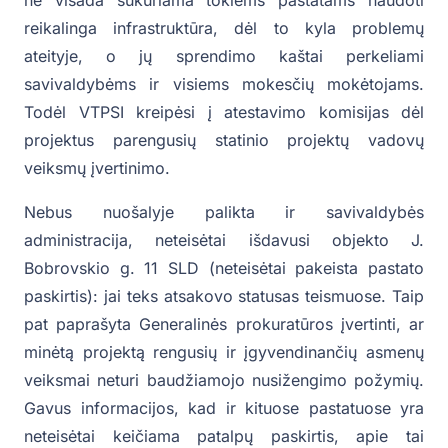
reikalinga infrastruktūra, dėl to kyla problemų
ateityje, o jų sprendimo kaštai perkeliami
savivaldybėms ir visiems mokesčių mokėtojams.
Todėl VTPSI kreipėsi į atestavimo komisijas dėl
projektus parengusių statinio projektų vadovų
veiksmų įvertinimo.
Nebus nuošalyje palikta ir savivaldybės
administracija, neteisėtai išdavusi objekto J.
Bobrovskio g. 11 SLD (neteisėtai pakeista pastato
paskirtis): jai teks atsakovo statusas teismuose. Taip
pat paprašyta Generalinės prokuratūros įvertinti, ar
minėtą projektą rengusių ir įgyvendinančių asmenų
veiksmai neturi baudžiamojo nusižengimo požymių.
Gavus informacijos, kad ir kituose pastatuose yra
neteisėtai keičiama patalpų paskirtis, apie tai