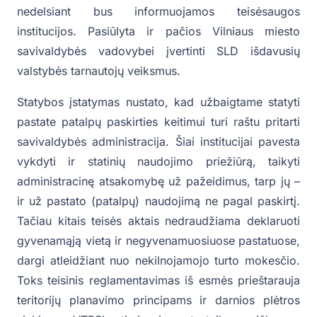
nedelsiant bus informuojamos teisėsaugos
institucijos. Pasiūlyta ir pačios Vilniaus miesto
savivaldybės vadovybei įvertinti SLD išdavusių
valstybės tarnautojų veiksmus.
Statybos įstatymas nustato, kad užbaigtame statyti
pastate patalpų paskirties keitimui turi raštu pritarti
savivaldybės administracija. Šiai institucijai pavesta
vykdyti ir statinių naudojimo priežiūrą, taikyti
administracinę atsakomybę už pažeidimus, tarp jų –
ir už pastato (patalpų) naudojimą ne pagal paskirtį.
Tačiau kitais teisės aktais nedraudžiama deklaruoti
gyvenamąją vietą ir negyvenamuosiuose pastatuose,
dargi atleidžiant nuo nekilnojamojo turto mokesčio.
Toks teisinis reglamentavimas iš esmės prieštarauja
teritorijų planavimo principams ir darnios plėtros