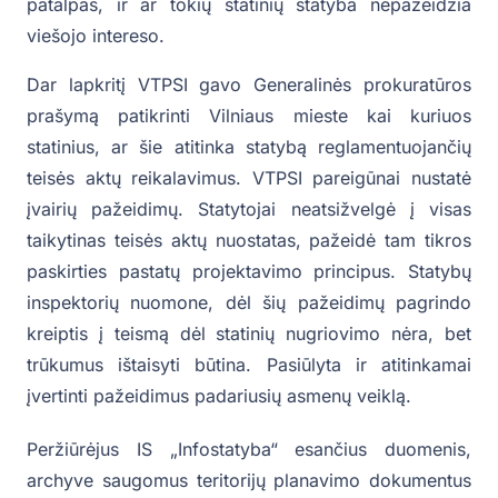
patalpas, ir ar tokių statinių statyba nepažeidžia
viešojo intereso.
Dar lapkritį VTPSI gavo Generalinės prokuratūros
prašymą patikrinti Vilniaus mieste kai kuriuos
statinius, ar šie atitinka statybą reglamentuojančių
teisės aktų reikalavimus. VTPSI pareigūnai nustatė
įvairių pažeidimų. Statytojai neatsižvelgė į visas
taikytinas teisės aktų nuostatas, pažeidė tam tikros
paskirties pastatų projektavimo principus. Statybų
inspektorių nuomone, dėl šių pažeidimų pagrindo
kreiptis į teismą dėl statinių nugriovimo nėra, bet
trūkumus ištaisyti būtina. Pasiūlyta ir atitinkamai
įvertinti pažeidimus padariusių asmenų veiklą.
Peržiūrėjus IS „Infostatyba“ esančius duomenis,
archyve saugomus teritorijų planavimo dokumentus