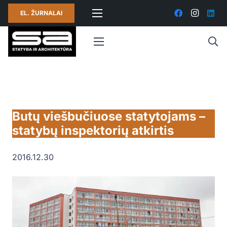
EL. ŽURNALAI
Butų viešbučiuose statytojams –
statybų inspektorių atkirtis
2016.12.30