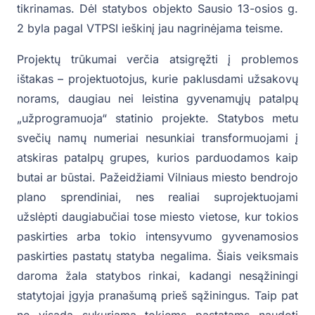
tikrinamas. Dėl statybos objekto Sausio 13-osios g.
2 byla pagal VTPSI ieškinį jau nagrinėjama teisme.
Projektų trūkumai verčia atsigręžti į problemos
ištakas – projektuotojus, kurie paklusdami užsakovų
norams, daugiau nei leistina gyvenamųjų patalpų
„užprogramuoja“ statinio projekte. Statybos metu
svečių namų numeriai nesunkiai transformuojami į
atskiras patalpų grupes, kurios parduodamos kaip
butai ar būstai. Pažeidžiami Vilniaus miesto bendrojo
plano sprendiniai, nes realiai suprojektuojami
užslėpti daugiabučiai tose miesto vietose, kur tokios
paskirties arba tokio intensyvumo gyvenamosios
paskirties pastatų statyba negalima. Šiais veiksmais
daroma žala statybos rinkai, kadangi nesąžiningi
statytojai įgyja pranašumą prieš sąžiningus. Taip pat
ne visada sukuriama tokiems pastatams naudoti