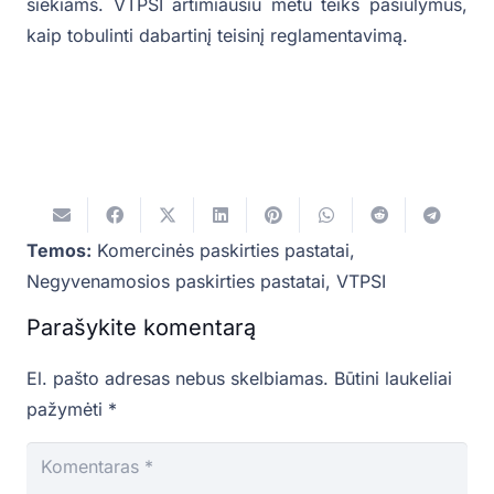
siekiams. VTPSI artimiausiu metu teiks pasiūlymus,
kaip tobulinti dabartinį teisinį reglamentavimą.
Temos:
Komercinės paskirties pastatai
,
Negyvenamosios paskirties pastatai
,
VTPSI
Parašykite komentarą
El. pašto adresas nebus skelbiamas.
Būtini laukeliai
pažymėti
*