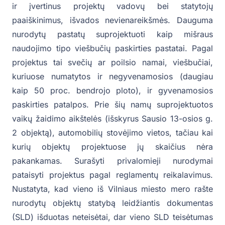
ir įvertinus projektų vadovų bei statytojų
paaiškinimus, išvados nevienareikšmės. Dauguma
nurodytų pastatų suprojektuoti kaip mišraus
naudojimo tipo viešbučių paskirties pastatai. Pagal
projektus tai svečių ar poilsio namai, viešbučiai,
kuriuose numatytos ir negyvenamosios (daugiau
kaip 50 proc. bendrojo ploto), ir gyvenamosios
paskirties patalpos. Prie šių namų suprojektuotos
vaikų žaidimo aikštelės (išskyrus Sausio 13-osios g.
2 objektą), automobilių stovėjimo vietos, tačiau kai
kurių objektų projektuose jų skaičius nėra
pakankamas. Surašyti privalomieji nurodymai
pataisyti projektus pagal reglamentų reikalavimus.
Nustatyta, kad vieno iš Vilniaus miesto mero rašte
nurodytų objektų statybą leidžiantis dokumentas
(SLD) išduotas neteisėtai, dar vieno SLD teisėtumas