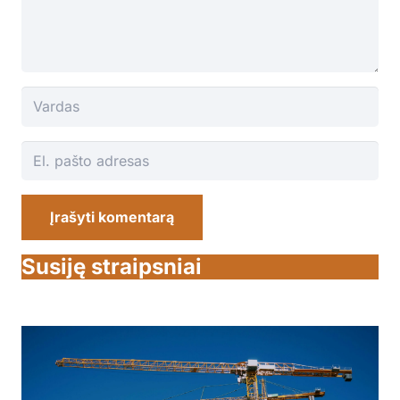
Įrašyti komentarą
Susiję straipsniai