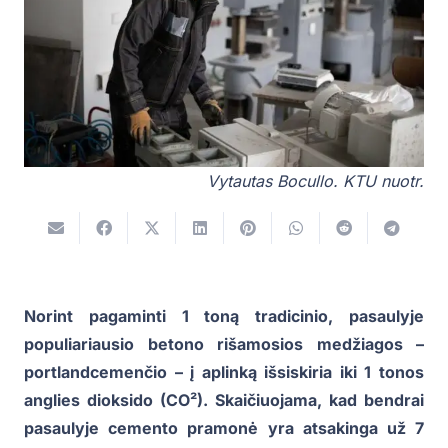
Vytautas Bocullo. KTU nuotr.
Norint pagaminti 1 toną tradicinio, pasaulyje
populiariausio betono rišamosios medžiagos –
portlandcemenčio – į aplinką išsiskiria iki 1 tonos
anglies dioksido (CO²). Skaičiuojama, kad bendrai
pasaulyje cemento pramonė yra atsakinga už 7