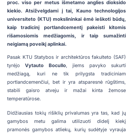
proc. viso per metus išmetamo anglies dioksido
kiekio.
Atsižvelgdami į tai, Kauno technologijos
universiteto (KTU) mokslininkai ėmė ieškoti būdų,
kaip tradicinį portlandcementį pakeisti kitomis
rišamosiomis medžiagomis, ir taip sumažinti
neigiamą poveikį aplinkai.
Pasak KTU Statybos ir architektūros fakulteto (SAF)
tyrėjo
Vytauto Bocullo
, jiems pavyko sukurti
medžiagą, kuri ne tik prilygsta tradiciniam
portlandcemenčiui, bet ir yra atsparesnė rūgštims,
stabili gaisro atveju ir mažai kinta žemose
temperatūrose.
Didžiausias tokių rišiklių privalumas yra tas, kad jų
gamybos metu galima utilizuoti didelį kiekį
pramonės gamybos atliekų, kurių sudėtyje vyrauja