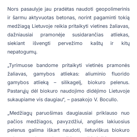
Nors pasaulyje jau pradėtas naudoti geopolimerinis
ir šarmu aktyvuotas betonas, norint pagaminti tokią
medžiagą Lietuvoje reikia pritaikyti vietines žaliavas,
dažniausiai pramonėje susidarančias atliekas,
siekiant išvengti pervežimo kaštų ir kitų
nepatogumų.
„Tyrimuose bandome pritaikyti vietinės pramonės
žaliavas, gamybos atliekas: aliuminio fluorido
gamybos atlieką – silikagelį, biokuro pelenus.
Pastarųjų dėl biokuro naudojimo didėjimo Lietuvoje
sukaupiame vis daugiau“, – pasakojo V. Bocullo.
„Medžiagų paruošimas daugiausiai priklauso nuo
pačios medžiagos, pavyzdžiui, anglies lakiuosius
pelenus galima iškart naudoti, lietuviškus biokuro