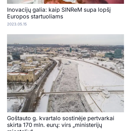
Inovacijų galia: kaip SINReM supa lopšį
Europos startuoliams
2023.05.15
Goštauto g. kvartalo sostinėje pertvarkai
skirta 170 mln. eurų: virs „ministerijų