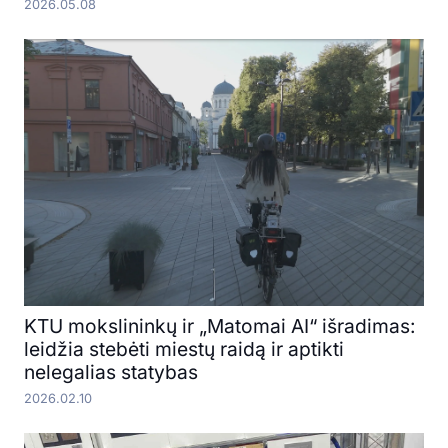
2026.05.08
KTU mokslininkų ir „Matomai AI“ išradimas:
leidžia stebėti miestų raidą ir aptikti
nelegalias statybas
2026.02.10