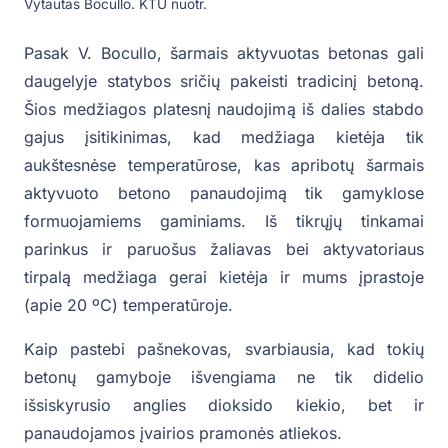
Vytautas Bocullo. KTU nuotr.
Pasak V. Bocullo, šarmais aktyvuotas betonas gali
daugelyje statybos sričių pakeisti tradicinį betoną.
Šios medžiagos platesnį naudojimą iš dalies stabdo
gajus įsitikinimas, kad medžiaga kietėja tik
aukštesnėse temperatūrose, kas apribotų šarmais
aktyvuoto betono panaudojimą tik gamyklose
formuojamiems gaminiams. Iš tikrųjų tinkamai
parinkus ir paruošus žaliavas bei aktyvatoriaus
tirpalą medžiaga gerai kietėja ir mums įprastoje
(apie 20 ºC) temperatūroje.
Kaip pastebi pašnekovas, svarbiausia, kad tokių
betonų gamyboje išvengiama ne tik didelio
išsiskyrusio anglies dioksido kiekio, bet ir
panaudojamos įvairios pramonės atliekos.