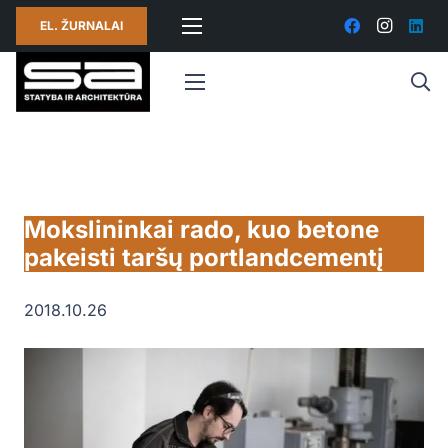
EL. ŽURNALAI
Mokslininkai rado, kuo betone
pakeisti taršų portlandcementį
2018.10.26