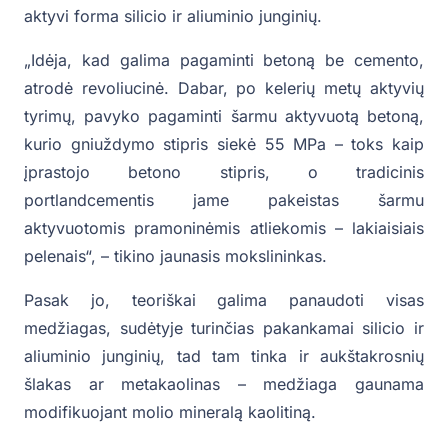
aktyvi forma silicio ir aliuminio junginių.
„Idėja, kad galima pagaminti betoną be cemento,
atrodė revoliucinė. Dabar, po kelerių metų aktyvių
tyrimų, pavyko pagaminti šarmu aktyvuotą betoną,
kurio gniuždymo stipris siekė 55 MPa – toks kaip
įprastojo betono stipris, o tradicinis
portlandcementis jame pakeistas šarmu
aktyvuotomis pramoninėmis atliekomis – lakiaisiais
pelenais“, – tikino jaunasis mokslininkas.
Pasak jo, teoriškai galima panaudoti visas
medžiagas, sudėtyje turinčias pakankamai silicio ir
aliuminio junginių, tad tam tinka ir aukštakrosnių
šlakas ar metakaolinas – medžiaga gaunama
modifikuojant molio mineralą kaolitiną.