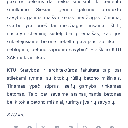
pakuros pelenus dar reikia smulkinti iki cemento
smulkumo. Siekiant gerinti galutinio produkto
savybes galima maišyti kelias medžiagas. Žinoma,
svarbu yra prieš tai medžiagas tinkamai ištirti,
nustatyti cheminę sudėtį bei priemaišas, kad jos
sukietėjusiame betone nekeltų pavojaus aplinkai ir
neblogintų betono stiprumo savybių“, – aiškino KTU
SAF mokslininkas.
KTU Statybos ir architektūros fakultete taip pat
atliekami tyrimai su kitokių rūšių betono mišiniais.
Tiriamas ypač stiprus, seifų gamybai tinkamas
betonas. Taip pat savaime atsinaujinantis betonas
bei kitokie betono mišiniai, turintys įvairių savybių.
KTU inf.