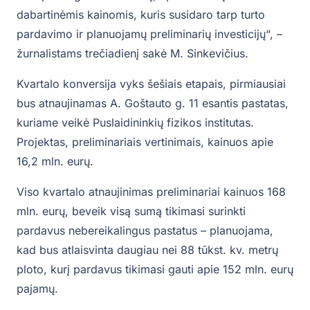
dabartinėmis kainomis, kuris susidaro tarp turto
pardavimo ir planuojamų preliminarių investicijų“, –
žurnalistams trečiadienį sakė M. Sinkevičius.
Kvartalo konversija vyks šešiais etapais, pirmiausiai
bus atnaujinamas A. Goštauto g. 11 esantis pastatas,
kuriame veikė Puslaidininkių fizikos institutas.
Projektas, preliminariais vertinimais, kainuos apie
16,2 mln. eurų.
Viso kvartalo atnaujinimas preliminariai kainuos 168
mln. eurų, beveik visą sumą tikimasi surinkti
pardavus nebereikalingus pastatus – planuojama,
kad bus atlaisvinta daugiau nei 88 tūkst. kv. metrų
ploto, kurį pardavus tikimasi gauti apie 152 mln. eurų
pajamų.