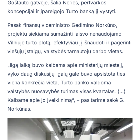
Goštauto gatvėje, šalia Neries, pertvarkos
koncepcijai ir įpareigojo Turto banką jį vystyti.
Pasak finansų viceministro Gedimino Norkūno,
projektu siekiama sumažinti laisvo nenaudojamo
Vilniuje turto plotą, efektyviau jį išnaudoti ir pagerinti
viešųjų įstaigų, valstybės tarnautojų darbo vietas.
„Ilgą laiką buvo kalbama apie ministerijų miestelį,
vyko daug diskusijų, galų gale buvo apsistota ties
viena konkrečia vieta, Turto banko valdoma
valstybės nuosavybės turimas visas kvartalas. (…)
Kalbame apie jo įveiklinimą“, – pasitarime sakė G.
Norkūnas.