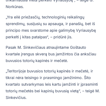
Norkūnas.
„Yra eilė priežasčių, technologinių reikalingų
sprendimų, susijusių su apsauga, ir panašių, bet iš
principo mes svarstome apie galimybę Vyriausybę
perkelti į kitas patalpas“, – pridūrė jis.
Pasak M. Sinkevičiaus atnaujintame Goštauto
kvartale įrengus skverą bus įamžintos čia anksčiau
buvusios totorių kapinės ir mečetė.
„Teritorijoje buvusios totorių kapinės ir mečetė, ir
tikrai nėra teisingo ir prasmingo įamžinimo. Šito
kvartalo sutvarkymas leis kartu įamžinti ir įprasminti
totorių mečetės bei kapinių buvusią vietą“, – teigė M.
Sinkevičius.