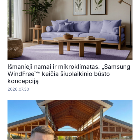
Išmanieji namai ir mikroklimatas. „Samsung
WindFree™“ keičia šiuolaikinio būsto
koncepciją
2026.07.30