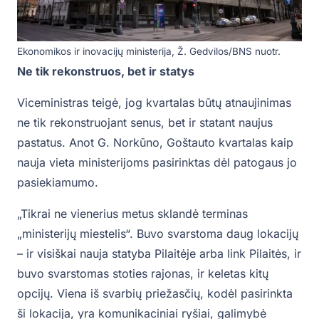
Ekonomikos ir inovacijų ministerija, Ž. Gedvilos/BNS nuotr.
Ne tik rekonstruos, bet ir statys
Viceministras teigė, jog kvartalas būtų atnaujinimas
ne tik rekonstruojant senus, bet ir statant naujus
pastatus. Anot G. Norkūno, Goštauto kvartalas kaip
nauja vieta ministerijoms pasirinktas dėl patogaus jo
pasiekiamumo.
„Tikrai ne vienerius metus sklandė terminas
„ministerijų miestelis“. Buvo svarstoma daug lokacijų
– ir visiškai nauja statyba Pilaitėje arba link Pilaitės, ir
buvo svarstomas stoties rajonas, ir keletas kitų
opcijų. Viena iš svarbių priežasčių, kodėl pasirinkta
ši lokacija, yra komunikaciniai ryšiai, galimybė