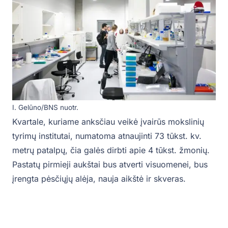
I. Gelūno/BNS nuotr.
Kvartale, kuriame anksčiau veikė įvairūs mokslinių
tyrimų institutai, numatoma atnaujinti 73 tūkst. kv.
metrų patalpų, čia galės dirbti apie 4 tūkst. žmonių.
Pastatų pirmieji aukštai bus atverti visuomenei, bus
įrengta pėsčiųjų alėja, nauja aikštė ir skveras.