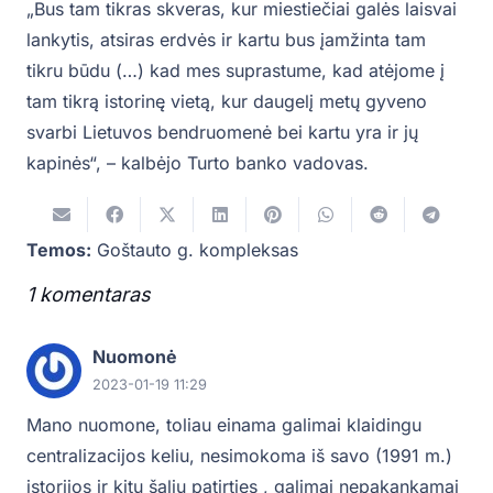
„Bus tam tikras skveras, kur miestiečiai galės laisvai
lankytis, atsiras erdvės ir kartu bus įamžinta tam
tikru būdu (…) kad mes suprastume, kad atėjome į
tam tikrą istorinę vietą, kur daugelį metų gyveno
svarbi Lietuvos bendruomenė bei kartu yra ir jų
kapinės“, – kalbėjo Turto banko vadovas.
Temos:
Goštauto g. kompleksas
1
komentaras
.
Nuomonė
2023-01-19 11:29
Mano nuomone, toliau einama galimai klaidingu
centralizacijos keliu, nesimokoma iš savo (1991 m.)
istorijos ir kitų šalių patirties , galimai nepakankamai