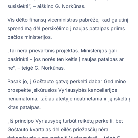
susisiekti“, – aiškino G. Norkūnas.
Vis dėlto finansų viceministras pabrėžė, kad galutinį
sprendimą dėl persikėlimo į naujas patalpas priims
pačios ministerijos.
„Tai nėra prievartinis projektas. Ministerijos gali
pasirinkti – jos norės ten keltis į naujas patalpas ar
ne“, – teigė G. Norkūnas.
Pasak jo, į Goštauto gatvę perkelti dabar Gedimino
prospekte įsikūrusios Vyriausybės kanceliarijos
nenumatoma, tačiau ateityje neatmetama ir ją iškelti į
kitas patalpas.
„Iš principo Vyriausybę turbūt reikėtų perkelti, bet
Goštauto kvartalas dėl eilės priežasčių nėra
tinkamiausia vieta perkelti Vyriausybę“, – teigė G.