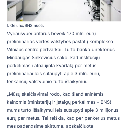
I. Gelūno/BNS nuotr.
Vyriausybei pritarus beveik 170 mln. eurų
preliminarios vertės valstybės pastatų komplekso
Vilniaus centre pertvarkai, Turto banko direktorius
Mindaugas Sinkevičius sako, kad institucijų
perkėlimas į atnaujintą kvartalą per metus
preliminariai leis sutaupyti apie 3 mln. eurų,
tenkančių valstybinio turto išlaikymui.
„Mūsų skaičiavimai rodo, kad šiandieninėmis
kainomis (ministerijų ir įstaigų perkėlimas – BNS)
mums turto išlaikymui leis sutaupyti apie 3 milijonus
eurų per metus. Tai reiškia, kad per penkerius metus
mes padengsime skirtumą, apskaičiuotą