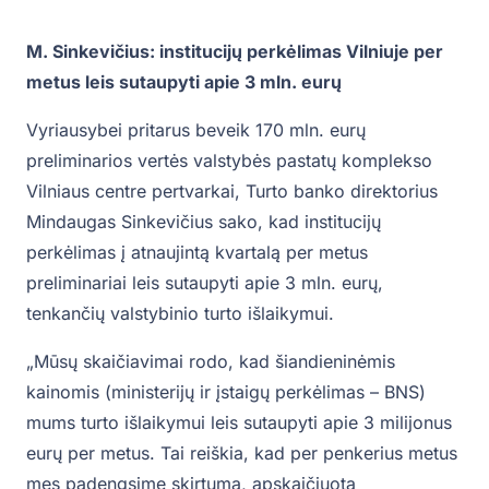
M. Sinkevičius: institucijų perkėlimas Vilniuje per
metus leis sutaupyti apie 3 mln. eurų
Vyriausybei pritarus beveik 170 mln. eurų
preliminarios vertės valstybės pastatų komplekso
Vilniaus centre pertvarkai, Turto banko direktorius
Mindaugas Sinkevičius sako, kad institucijų
perkėlimas į atnaujintą kvartalą per metus
preliminariai leis sutaupyti apie 3 mln. eurų,
tenkančių valstybinio turto išlaikymui.
„Mūsų skaičiavimai rodo, kad šiandieninėmis
kainomis (ministerijų ir įstaigų perkėlimas – BNS)
mums turto išlaikymui leis sutaupyti apie 3 milijonus
eurų per metus. Tai reiškia, kad per penkerius metus
mes padengsime skirtumą, apskaičiuotą