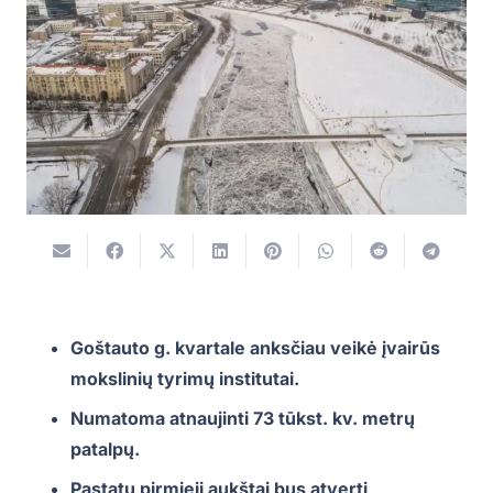
Goštauto g. kvartale anksčiau veikė įvairūs
mokslinių tyrimų institutai.
Numatoma atnaujinti 73 tūkst. kv. metrų
patalpų.
Pastatų pirmieji aukštai bus atverti