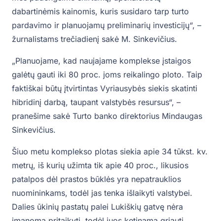
dabartinėmis kainomis, kuris susidaro tarp turto
pardavimo ir planuojamų preliminarių investicijų“, –
žurnalistams trečiadienį sakė M. Sinkevičius.
„Planuojame, kad naujajame komplekse įstaigos
galėtų gauti iki 80 proc. joms reikalingo ploto. Taip
faktiškai būtų įtvirtintas Vyriausybės siekis skatinti
hibridinį darbą, taupant valstybės resursus“, –
pranešime sakė Turto banko direktorius Mindaugas
Sinkevičius.
Šiuo metu komplekso plotas siekia apie 34 tūkst. kv.
metrų, iš kurių užimta tik apie 40 proc., likusios
patalpos dėl prastos būklės yra nepatrauklios
nuomininkams, todėl jas tenka išlaikyti valstybei.
Dalies ūkinių pastatų palei Lukiškių gatvę nėra
įmanoma pritaikyti, todėl juos ketinama griauti.