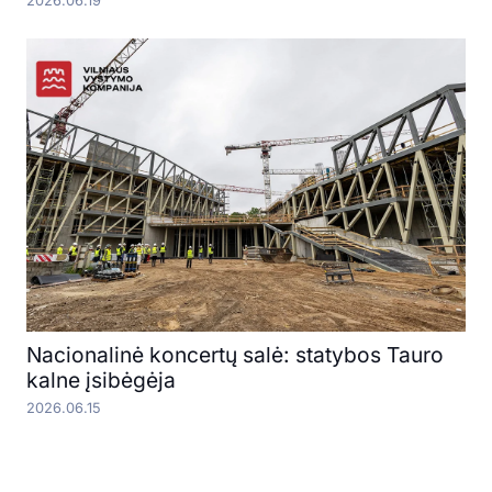
2026.06.19
Nacionalinė koncertų salė: statybos Tauro
kalne įsibėgėja
2026.06.15