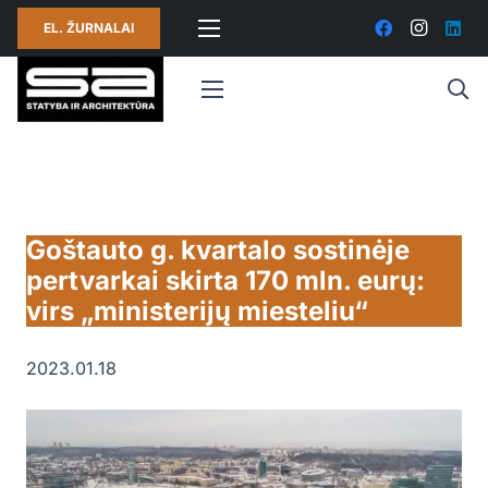
EL. ŽURNALAI
Goštauto g. kvartalo sostinėje
pertvarkai skirta 170 mln. eurų:
virs „ministerijų miesteliu“
2023.01.18