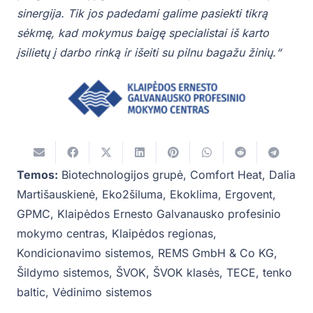
sinergija. Tik jos padedami galime pasiekti tikrą
sėkmę, kad mokymus baigę specialistai iš karto
įsilietų į darbo rinką ir išeiti su pilnu bagažu žinių.“
Temos:
Biotechnologijos grupė
,
Comfort Heat
,
Dalia
Martišauskienė
,
Eko2šiluma
,
Ekoklima
,
Ergovent
,
GPMC
,
Klaipėdos Ernesto Galvanausko profesinio
mokymo centras
,
Klaipėdos regionas
,
Kondicionavimo sistemos
,
REMS GmbH & Co KG
,
Šildymo sistemos
,
ŠVOK
,
ŠVOK klasės
,
TECE
,
tenko
baltic
,
Vėdinimo sistemos