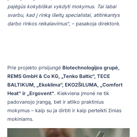
pajėgūs kokybiškai vykdyti mokymus. Tai labai
svarbu, kad į rinką išeitų specialistai, atitinkantys
darbo rinkos reikalavimus“
, – pasakoja direktorė.
Prie projekto prisijungė
Biotechnologijos grupė,
REMS GmbH & Co KG, „Tenko Baltic“, TECE
BALTIKUM, „Ekoklima“, EKO2ŠILUMA, „Comfort
Heat“ ir „Ergovent“
. Kiekviena įmonė ne tik
padovanojo įrangą, bet ir atliko praktinius
mokymus – kaip su ja dirbti ir kaip perteikti žinias
mokiniams.