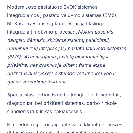
Moderniuose pastatuose ŠVOK sistemos
integruojamos į pastato valdymo sistemas (BMS).
M. Kasperavičius šią kompetenciją tikslingai
integruoja į mokymo procesą:
„Mokymuose vis
daugiau dėmesio skiriama sistemų paleidimui,
derinimui ir jų integracijai į pastato valdymo sistemas
(BMS). Akcentuojame pastatų eksploataciją ir
priežiūrą, nes praktikoje būtent šiame etape
dažniausiai išryškėja sistemos veikimo kokybė ir
galimi sprendimų trūkumai.“
Specialistas, gebantis ne tik įrengti, bet ir suderinti,
diagnozuoti bei prižiūrėti sistemas, darbo rinkoje
šiandien yra kur kas paklausesnis.
Klaipėdos regionui taip pat svarbi klimato aplinka –
didesnė oro drėgmė, stipresni vėjai, agresyvesnės