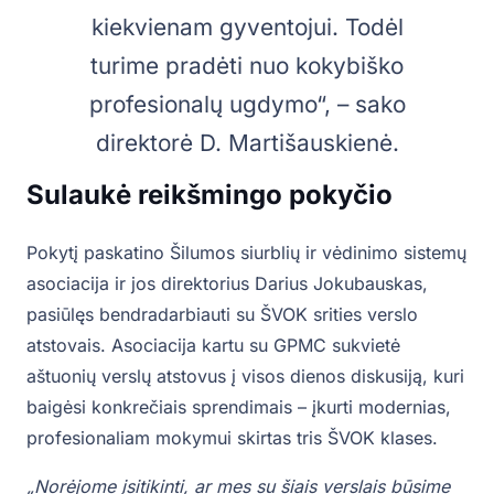
kiekvienam gyventojui. Todėl
turime pradėti nuo kokybiško
profesionalų ugdymo“, – sako
direktorė D. Martišauskienė.
Sulaukė reikšmingo pokyčio
Pokytį paskatino Šilumos siurblių ir vėdinimo sistemų
asociacija ir jos direktorius Darius Jokubauskas,
pasiūlęs bendradarbiauti su ŠVOK srities verslo
atstovais. Asociacija kartu su GPMC sukvietė
aštuonių verslų atstovus į visos dienos diskusiją, kuri
baigėsi konkrečiais sprendimais – įkurti modernias,
profesionaliam mokymui skirtas tris ŠVOK klases.
„Norėjome įsitikinti, ar mes su šiais verslais būsime