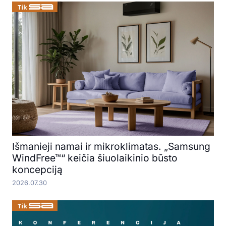
Išmanieji namai ir mikroklimatas. „Samsung
WindFree™“ keičia šiuolaikinio būsto
koncepciją
2026.07.30