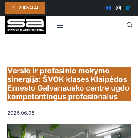
EL. ŽURNALAI
Verslo ir profesinio mokymo
sinergija: ŠVOK klasės Klaipėdos
Ernesto Galvanausko centre ugdo
kompetentingus profesionalus
2026.06.08