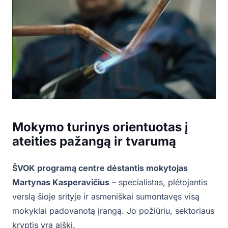
Mokymo turinys orientuotas į
ateities pažangą ir tvarumą
ŠVOK programą centre dėstantis mokytojas
Martynas Kasperavičius
– specialistas, plėtojantis
verslą šioje srityje ir asmeniškai sumontavęs visą
mokyklai padovanotą įrangą. Jo požiūriu, sektoriaus
kryptis yra aiški.