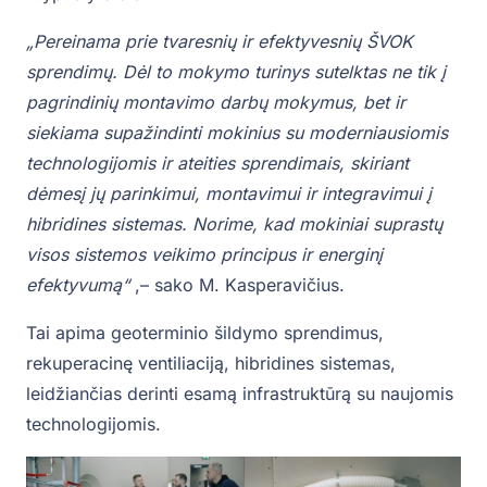
„Pereinama prie tvaresnių ir efektyvesnių ŠVOK
sprendimų. Dėl to mokymo turinys sutelktas ne tik į
pagrindinių montavimo darbų mokymus, bet ir
siekiama supažindinti mokinius su moderniausiomis
technologijomis ir ateities sprendimais, skiriant
dėmesį jų parinkimui, montavimui ir integravimui į
hibridines sistemas. Norime, kad mokiniai suprastų
visos sistemos veikimo principus ir energinį
efektyvumą“
,– sako M. Kasperavičius.
Tai apima geoterminio šildymo sprendimus,
rekuperacinę ventiliaciją, hibridines sistemas,
leidžiančias derinti esamą infrastruktūrą su naujomis
technologijomis.