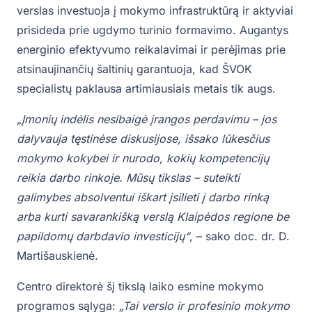
verslas investuoja į mokymo infrastruktūrą ir aktyviai
prisideda prie ugdymo turinio formavimo. Augantys
energinio efektyvumo reikalavimai ir perėjimas prie
atsinaujinančių šaltinių garantuoja, kad ŠVOK
specialistų paklausa artimiausiais metais tik augs.
„Įmonių indėlis nesibaigė įrangos perdavimu – jos
dalyvauja tęstinėse diskusijose, išsako lūkesčius
mokymo kokybei ir nurodo, kokių kompetencijų
reikia darbo rinkoje. Mūsų tikslas – suteikti
galimybes absolventui iškart įsilieti į darbo rinką
arba kurti savarankišką verslą Klaipėdos regione be
papildomų darbdavio investicijų“
, – sako doc. dr. D.
Martišauskienė.
Centro direktorė šį tikslą laiko esmine mokymo
programos sąlyga:
„Tai verslo ir profesinio mokymo