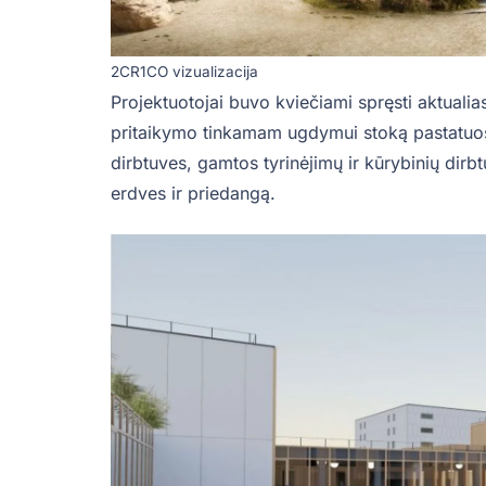
2CR1CO vizualizacija
Projektuotojai buvo kviečiami spręsti aktual
pritaikymo tinkamam ugdymui stoką pastatuose
dirbtuves, gamtos tyrinėjimų ir kūrybinių dir
erdves ir priedangą.