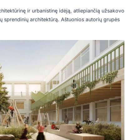
hitektūrinę ir urbanistinę idėją, atliepiančią užsakovo
lių sprendinių architektūrą. Aštuonios autorių grupės