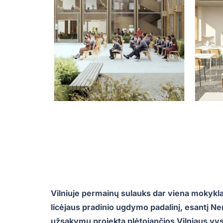
Vilniuje permainų sulauks dar viena mokykla
licėjaus pradinio ugdymo padalinį, esantį N
užsakymu projektą plėtojančios Vilniaus v