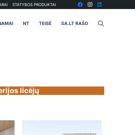
ARAI
STATYBOS PRODUKTAI
NAMAI
NT
TEISĖ
SA.LT RAŠO
rijos licėjų