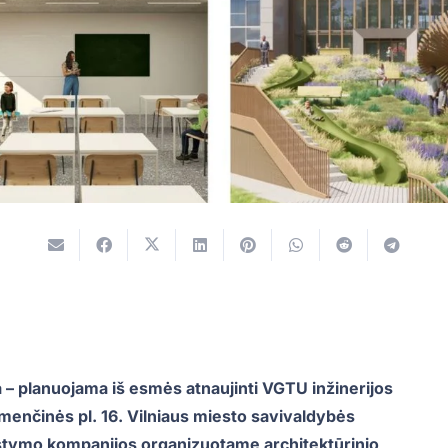
 – planuojama iš esmės atnaujinti VGTU inžinerijos
emenčinės pl. 16. Vilniaus miesto savivaldybės
ystymo kompanijos organizuotame architektūrinio