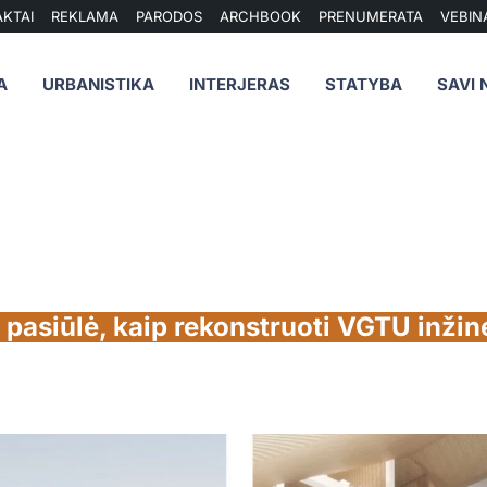
KTAI
REKLAMA
PARODOS
ARCHBOOK
PRENUMERATA
VEBIN
A
URBANISTIKA
INTERJERAS
STATYBA
SAVI 
 pasiūlė, kaip rekonstruoti VGTU inžine