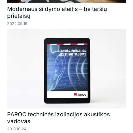
Modernaus šildymo ateitis – be taršių
prietaisų
2024.09.19
PAROC techninės izoliacijos akustikos
vadovas
2019.10.24