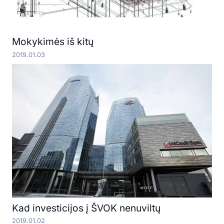
Mokykimės iš kitų
2019.01.03
Kad investicijos į ŠVOK nenuviltų
2019.01.02