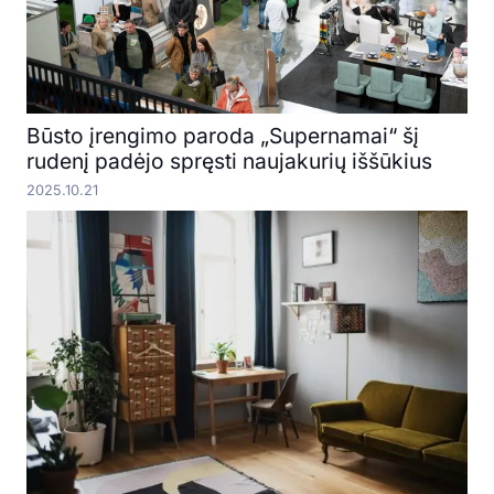
Būsto įrengimo paroda „Supernamai“ šį
rudenį padėjo spręsti naujakurių iššūkius
2025.10.21