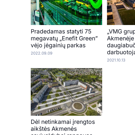
Pradedamas statyti 75
„VMG grup
megavatų „Enefit Green”
Akmenėje 
vėjo jėgainių parkas
daugiabuč
darbuoto
2022.09.09
2021.10.13
Dėl netinkamai įrengtos
aikštės Akmenės