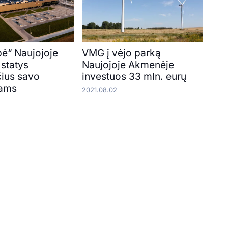
ė“ Naujojoje
VMG į vėjo parką
statys
Naujojoje Akmenėje
ius savo
investuos 33 mln. eurų
jams
2021.08.02