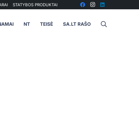
ARAI
STATYBOS PRODUKTAI
NAMAI
NT
TEISĖ
SA.LT RAŠO