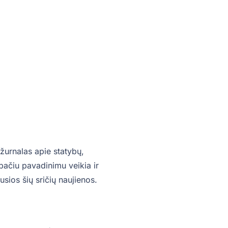
žurnalas apie statybų,
o pačiu pavadinimu veikia ir
sios šių sričių naujienos.