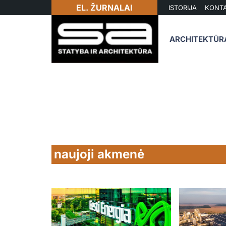
EL. ŽURNALAI
ISTORIJA
KONTA
ARCHITEKTŪR
naujoji akmenė