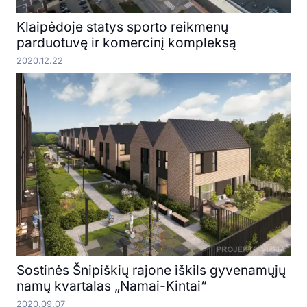
Klaipėdoje statys sporto reikmenų
parduotuvę ir komercinį kompleksą
2020.12.22
Sostinės Šnipiškių rajone iškils gyvenamųjų
namų kvartalas „Namai-Kintai“
2020.09.07