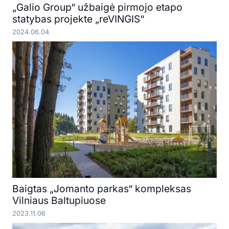
„Galio Group“ užbaigė pirmojo etapo
statybas projekte „reVINGIS“
2024.06.04
Baigtas „Jomanto parkas“ kompleksas
Vilniaus Baltupiuose
2023.11.06