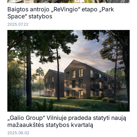
Baigtos antrojo „ReVingio“ etapo „Park
Space“ statybos
2025.07.22
„Galio Group“ Vilniuje pradeda statyti naują
mažaaukštės statybos kvartalą
2025.06.02