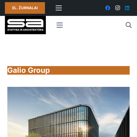
EL. ŽURNALAI
Galio Group