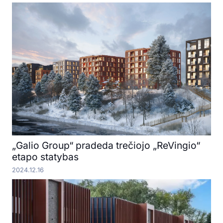
„Galio Group“ pradeda trečiojo „ReVingio“
etapo statybas
2024.12.16