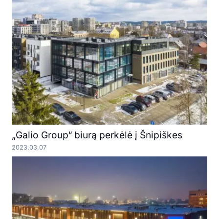
„Galio Group“ biurą perkėlė į Šnipiškes
2023.03.07