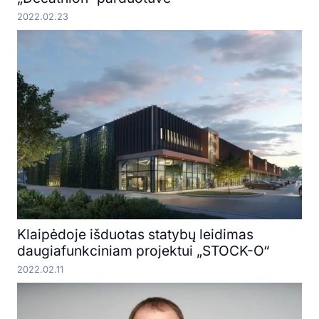
2022.02.23
Klaipėdoje išduotas statybų leidimas
daugiafunkciniam projektui „STOCK-O“
2022.02.11