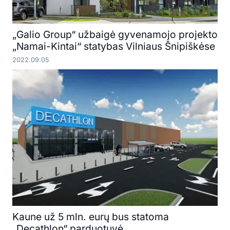
„Galio Group“ užbaigė gyvenamojo projekto
„Namai-Kintai“ statybas Vilniaus Šnipiškėse
2022.09.05
Kaune už 5 mln. eurų bus statoma
„Decathlon“ parduotuvė