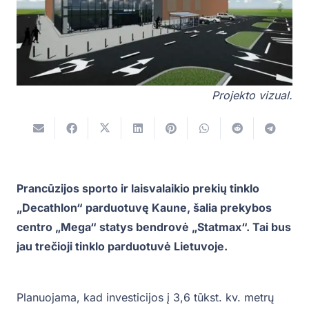
Projekto vizual.
Prancūzijos sporto ir laisvalaikio prekių tinklo
„Decathlon“ parduotuvę Kaune, šalia prekybos
centro „Mega“ statys bendrovė „Statmax“. Tai bus
jau trečioji tinklo parduotuvė Lietuvoje.
Planuojama, kad investicijos į 3,6 tūkst. kv. metrų