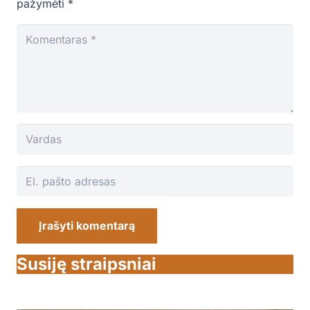
pažymėti
*
Įrašyti komentarą
Susiję straipsniai