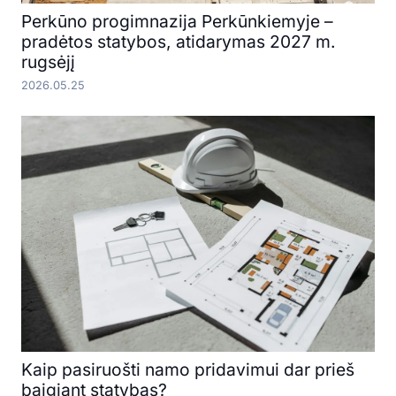
Perkūno progimnazija Perkūnkiemyje –
pradėtos statybos, atidarymas 2027 m.
rugsėjį
2026.05.25
Kaip pasiruošti namo pridavimui dar prieš
baigiant statybas?