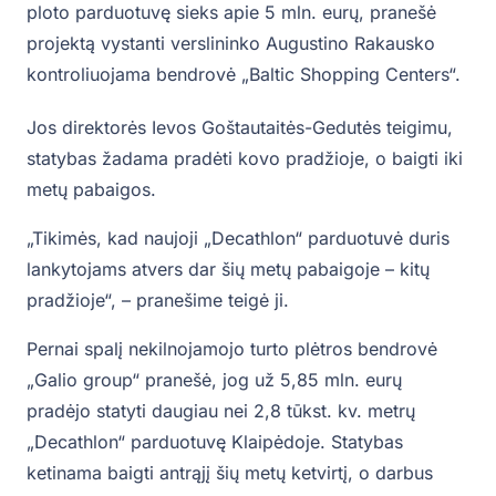
ploto parduotuvę sieks apie 5 mln. eurų, pranešė
projektą vystanti verslininko Augustino Rakausko
kontroliuojama bendrovė „Baltic Shopping Centers“.
Jos direktorės Ievos Goštautaitės-Gedutės teigimu,
statybas žadama pradėti kovo pradžioje, o baigti iki
metų pabaigos.
„Tikimės, kad naujoji „Decathlon“ parduotuvė duris
lankytojams atvers dar šių metų pabaigoje – kitų
pradžioje“, – pranešime teigė ji.
Pernai spalį nekilnojamojo turto plėtros bendrovė
„Galio group“ pranešė, jog už 5,85 mln. eurų
pradėjo statyti daugiau nei 2,8 tūkst. kv. metrų
„Decathlon“ parduotuvę Klaipėdoje. Statybas
ketinama baigti antrąjį šių metų ketvirtį, o darbus