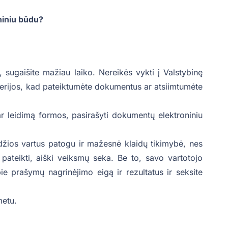
niniu būdu?
sugaišite mažiau laiko. Nereikės vykti į Valstybinę
terijos, kad pateiktumėte dokumentus ar atsiimtumėte
ar leidimą formos, pasirašyti dokumentų elektroniniu
džios vartus patogu ir mažesnė klaidų tikimybė, nes
pateikti, aiški veiksmų seka. Be to, savo vartotojo
ie prašymų nagrinėjimo eigą ir rezultatus ir seksite
metu.