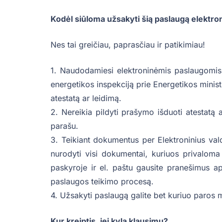
Kodėl siūloma užsakyti šią paslaugą elektro
Nes tai greičiau, paprasčiau ir patikimiau!
1. Naudodamiesi elektroninėmis paslaugomis, 
energetikos inspekciją prie Energetikos minis
atestatą ar leidimą.
2. Nereikia pildyti prašymo išduoti atestatą 
parašu.
3. Teikiant dokumentus per Elektroninius val
nurodyti visi dokumentai, kuriuos privaloma 
paskyroje ir el. paštu gausite pranešimus ap
paslaugos teikimo procesą.
4. Užsakyti paslaugą galite bet kuriuo paros 
Kur kreiptis, jei kyla klausimų?