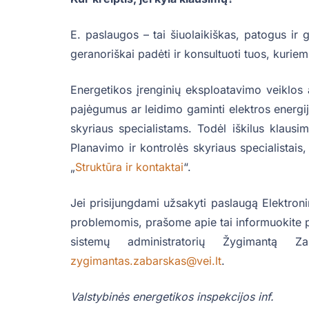
E. paslaugos – tai šiuolaikiškas, patogus ir
geranoriškai padėti ir konsultuoti tuos, kurie
Energetikos įrenginių eksploatavimo veiklos 
pajėgumus ar leidimo gaminti elektros energij
skyriaus specialistams. Todėl iškilus klaus
Planavimo ir kontrolės skyriaus specialistais,
„
Struktūra ir kontaktai
“.
Jei prisijungdami užsakyti paslaugą Elektroni
problemomis, prašome apie tai informuokite po
sistemų administratorių Žygiman
zygimantas.zabarskas@vei.lt
.
Valstybinės energetikos inspekcijos inf.