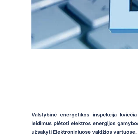
Valstybinė energetikos inspekcija kvieči
leidimus plėtoti elektros energijos gamybo
užsakyti Elektroniniuose valdžios vartuose.