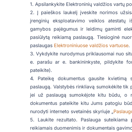
1. Apsilankykite Elektroninių valdžios vartų p
2. Į paieškos laukelį įveskite norimos užs
įrenginių eksploatavimo veiklos atestatų 
gamybos pajėgumus ir leidimų gaminti elekt
pasiūlytą reikiamą paslaugą. Tiesioginė nuor
paslaugas
Elektroniniuose valdžios vartuose
.
3. Vykdykite nurodymus priklausomai nuo situa
e. parašu ar e. bankininkyste, pildykite f
pateikite).
4. Pateikę dokumentus gausite kvietimą s
paslaugą. Valstybės rinkliavą sumokėkite tik p
jei už paslaugą sumokėjote kitu būdu, o n
dokumentus pateikite kitu Jums patogiu būd
nurodyti interneto svetainės skyriuje „
Paslaug
5. Laukite rezultato. Paslauga suteikiam
reikiamais duomenimis ir dokumentais gavimo