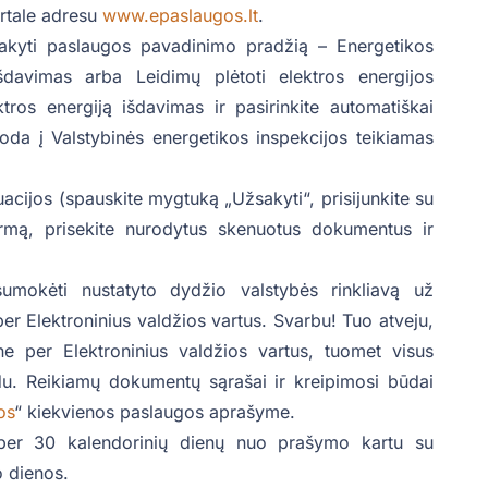
ortale adresu
www.epaslaugos.lt
.
isakyti paslaugos pavadinimo pradžią – Energetikos
išdavimas arba Leidimų plėtoti elektros energijos
ros energiją išdavimas ir pasirinkite automatiškai
oda į Valstybinės energetikos inspekcijos teikiamas
cijos (spauskite mygtuką „Užsakyti“, prisijunkite su
ormą, prisekite nurodytus skenuotus dokumentus ir
umokėti nustatyto dydžio valstybės rinkliavą už
er Elektroninius valdžios vartus. Svarbu! Tuo atveju,
e per Elektroninius valdžios vartus, tuomet visus
u. Reikiamų dokumentų sąrašai ir kreipimosi būdai
os
“ kiekvienos paslaugos aprašyme.
a per 30 kalendorinių dienų nuo prašymo kartu su
 dienos.