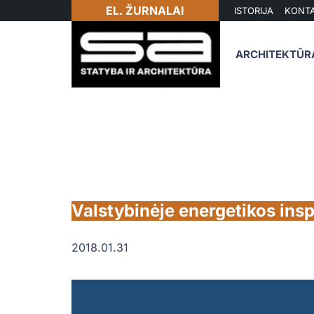
EL. ŽURNALAI
ISTORIJA
KONTA
ARCHITEKTŪR
Valstybinėje energetikos insp
2018.01.31