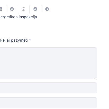
nergetikos inspekcija
ukeliai pažymėti
*