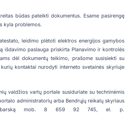
 greitas būdas pateikti dokumentus. Esame pasirengę
ms kyla problemos.
atestato, leidimo plėtoti elektros energijos gamybos
ą išdavimo paslauga priskirta Planavimo ir kontrolės
imams dėl dokumentų teikimo, prašome susisiekti su
 kurių kontaktai nurodyti interneto svetainės skyriuje
nių valdžios vartų portale susiduriate su techninėmis
rtalo administratorių arba Bendrųjų reikalų skyriaus
tą Zabarską mob. 8 659 92 745, el. p.