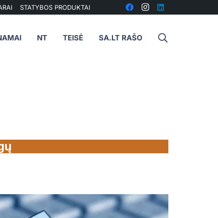
ARAI
STATYBOS PRODUKTAI
NAMAI
NT
TEISĖ
SA.LT RAŠO
ugų