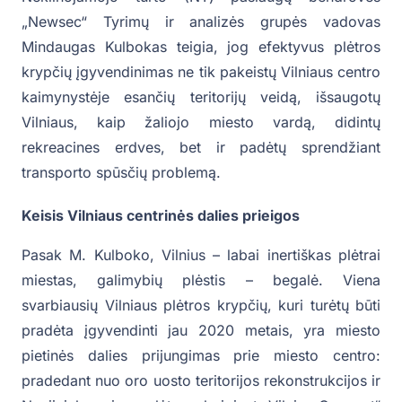
„Newsec“ Tyrimų ir analizės grupės vadovas
Mindaugas Kulbokas teigia, jog efektyvus plėtros
krypčių įgyvendinimas ne tik pakeistų Vilniaus centro
kaimynystėje esančių teritorijų veidą, išsaugotų
Vilniaus, kaip žaliojo miesto vardą, didintų
rekreacines erdves, bet ir padėtų sprendžiant
transporto spūsčių problemą.
Keisis Vilniaus centrinės dalies prieigos
Pasak M. Kulboko, Vilnius – labai inertiškas plėtrai
miestas, galimybių plėstis – begalė. Viena
svarbiausių Vilniaus plėtros krypčių, kuri turėtų būti
pradėta įgyvendinti jau 2020 metais, yra miesto
pietinės dalies prijungimas prie miesto centro:
pradedant nuo oro uosto teritorijos rekonstrukcijos ir