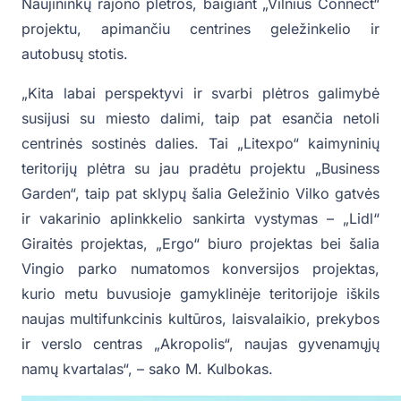
Naujininkų rajono plėtros, baigiant „Vilnius Connect“
projektu, apimančiu centrines geležinkelio ir
autobusų stotis.
„Kita labai perspektyvi ir svarbi plėtros galimybė
susijusi su miesto dalimi, taip pat esančia netoli
centrinės sostinės dalies. Tai „Litexpo“ kaimyninių
teritorijų plėtra su jau pradėtu projektu „Business
Garden“, taip pat sklypų šalia Geležinio Vilko gatvės
ir vakarinio aplinkkelio sankirta vystymas – „Lidl“
Giraitės projektas, „Ergo“ biuro projektas bei šalia
Vingio parko numatomos konversijos projektas,
kurio metu buvusioje gamyklinėje teritorijoje iškils
naujas multifunkcinis kultūros, laisvalaikio, prekybos
ir verslo centras „Akropolis“, naujas gyvenamųjų
namų kvartalas“, – sako M. Kulbokas.