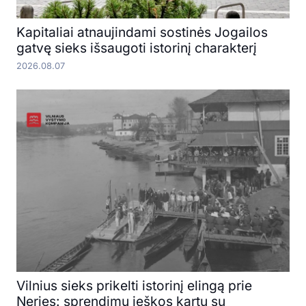
Kapitaliai atnaujindami sostinės Jogailos
gatvę sieks išsaugoti istorinį charakterį
2026.08.07
Vilnius sieks prikelti istorinį elingą prie
Neries: sprendimų ieškos kartu su