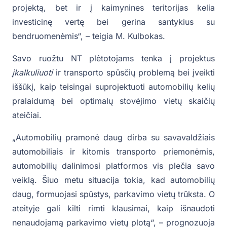
projektą, bet ir į kaimynines teritorijas kelia
investicinę vertę bei gerina santykius su
bendruomenėmis“, – teigia M. Kulbokas.
Savo ruožtu NT plėtotojams tenka į projektus
įkalkuliuoti
ir transporto spūsčių problemą bei įveikti
iššūkį, kaip teisingai suprojektuoti automobilių kelių
pralaidumą bei optimalų stovėjimo vietų skaičių
ateičiai.
„Automobilių pramonė daug dirba su savavaldžiais
automobiliais ir kitomis transporto priemonėmis,
automobilių dalinimosi platformos vis plečia savo
veiklą. Šiuo metu situacija tokia, kad automobilių
daug, formuojasi spūstys, parkavimo vietų trūksta. O
ateityje gali kilti rimti klausimai, kaip išnaudoti
nenaudojamą parkavimo vietų plotą“, – prognozuoja