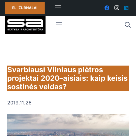
EL. ŽURNALAI
Svarbiausi Vilniaus plėtros
projektai 2020–aisiais: kaip keisis
sostinės veidas?
2019.11.26