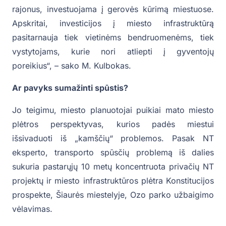
rajonus, investuojama į gerovės kūrimą miestuose.
Apskritai, investicijos į miesto infrastruktūrą
pasitarnauja tiek vietinėms bendruomenėms, tiek
vystytojams, kurie nori atliepti į gyventojų
poreikius“, – sako M. Kulbokas.
Ar pavyks sumažinti spūstis?
Jo teigimu, miesto planuotojai puikiai mato miesto
plėtros perspektyvas, kurios padės miestui
išsivaduoti iš „kamščių“ problemos. Pasak NT
eksperto, transporto spūsčių problemą iš dalies
sukuria pastarųjų 10 metų koncentruota privačių NT
projektų ir miesto infrastruktūros plėtra Konstitucijos
prospekte, Šiaurės miestelyje, Ozo parko užbaigimo
vėlavimas.