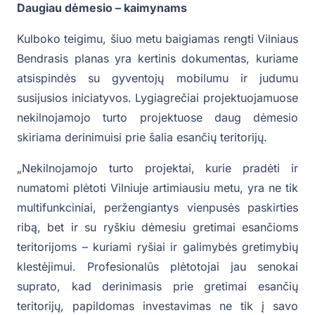
Daugiau dėmesio – kaimynams
Kulboko teigimu, šiuo metu baigiamas rengti Vilniaus
Bendrasis planas yra kertinis dokumentas, kuriame
atsispindės su gyventojų mobilumu ir judumu
susijusios iniciatyvos. Lygiagrečiai projektuojamuose
nekilnojamojo turto projektuose daug dėmesio
skiriama derinimuisi prie šalia esančių teritorijų.
„Nekilnojamojo turto projektai, kurie pradėti ir
numatomi plėtoti Vilniuje artimiausiu metu, yra ne tik
multifunkciniai, peržengiantys vienpusės paskirties
ribą, bet ir su ryškiu dėmesiu gretimai esančioms
teritorijoms – kuriami ryšiai ir galimybės gretimybių
klestėjimui. Profesionalūs plėtotojai jau senokai
suprato, kad derinimasis prie gretimai esančių
teritorijų, papildomas investavimas ne tik į savo