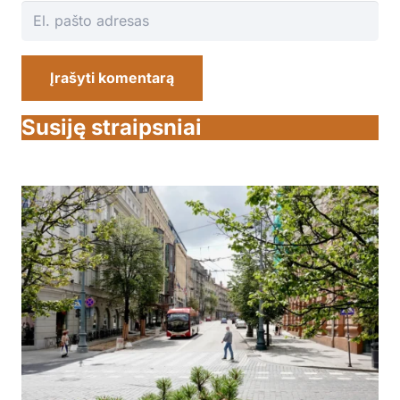
Įrašyti komentarą
Susiję straipsniai