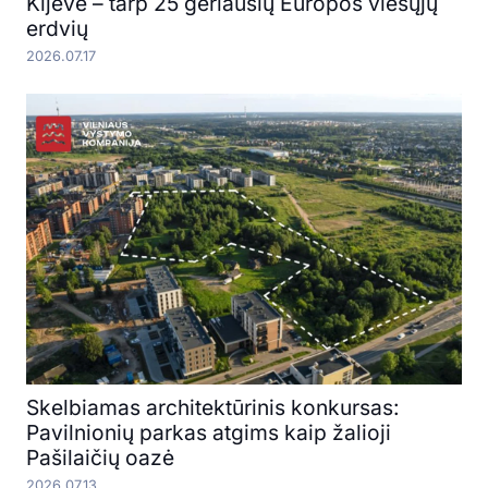
Kijeve – tarp 25 geriausių Europos viešųjų
erdvių
2026.07.17
Skelbiamas architektūrinis konkursas:
Pavilnionių parkas atgims kaip žalioji
Pašilaičių oazė
2026.07.13