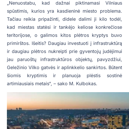
„Nenuostabu, kad dažnai piktinamasi Vilniaus
spūstimis, kurios yra kasdieninė miesto problema.
Tačiau reikia pripažinti, didele dalimi ji kilo todėl,
kad miestas statėsi ir tankėjo keliose konkrečiose
teritorijose, o galimos kitos plėtros kryptys buvo
primirštos. Išeitis? Daugiau investuoti į infrastruktūrą
ir daugiau plėtros nukreipti prie gyventojų judėjimui
jau paruoštų infrastruktūros objektų, pavyzdžiui,
Geležinio Vilko gatvės ir aplinkkelio sankirtos. Būtent
šiomis kryptimis ir planuoja plėstis sostinė
artimiausiais metais“, – sako M. Kulbokas.