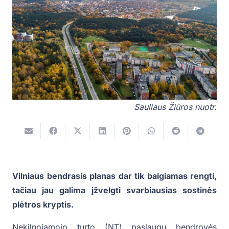
Sauliaus Žiūros nuotr.
Vilniaus bendrasis planas dar tik baigiamas rengti,
tačiau jau galima įžvelgti svarbiausias sostinės
plėtros kryptis.
Nekilnojamojo turto (NT) paslaugų bendrovės