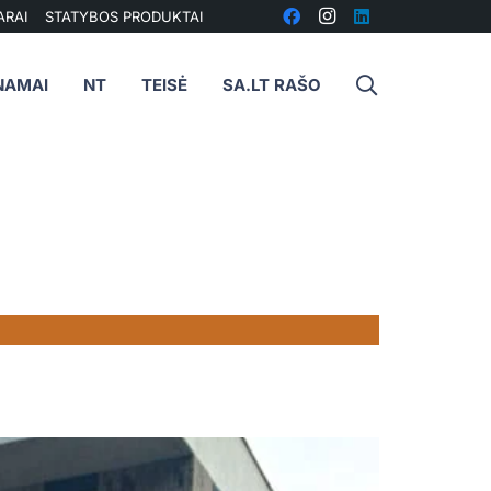
ARAI
STATYBOS PRODUKTAI
NAMAI
NT
TEISĖ
SA.LT RAŠO