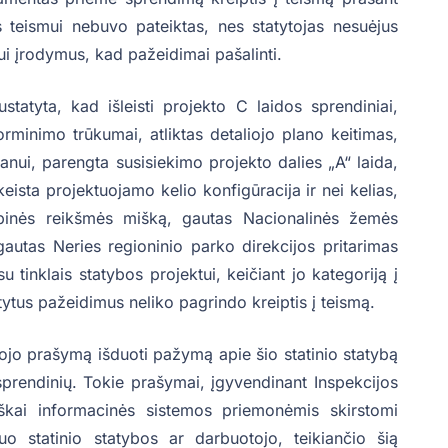
s teismui nebuvo pateiktas, nes statytojas nesuėjus
ui įrodymus, kad pažeidimai pašalinti.
statyta, kad išleisti projekto C laidos sprendiniai,
įforminimo trūkumai, atliktas detaliojo plano keitimas,
lanui, parengta susisiekimo projekto dalies „A“ laida,
ista projektuojamo kelio konfigūracija ir nei kelias,
ybinės reikšmės mišką, gautas Nacionalinės žemės
gautas Neries regioninio parko direkcijos pritarimas
 tinklais statybos projektui, keičiant jo kategoriją į
tytus pažeidimus neliko pagrindo kreiptis į teismą.
tojo prašymą išduoti pažymą apie šio statinio statybą
prendinių. Tokie prašymai, įgyvendinant Inspekcijos
iškai informacinės sistemos priemonėmis skirstomi
o statinio statybos ar darbuotojo, teikiančio šią