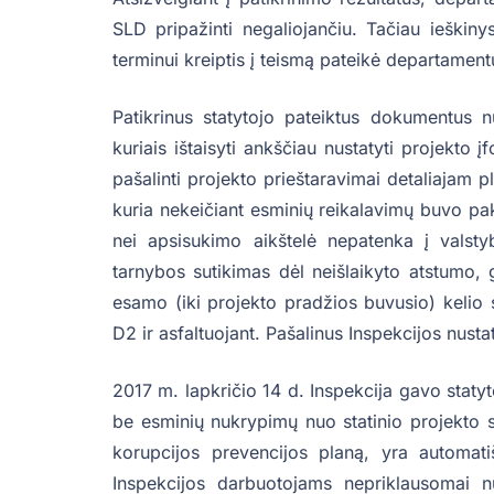
SLD pripažinti negaliojančiu. Tačiau ieškiny
terminui kreiptis į teismą pateikė departament
Patikrinus statytojo pateiktus dokumentus nu
kuriais ištaisyti ankščiau nustatyti projekto 
pašalinti projekto prieštaravimai detaliajam p
kuria nekeičiant esminių reikalavimų buvo pake
nei apsisukimo aikštelė nepatenka į valst
tarnybos sutikimas dėl neišlaikyto atstumo, 
esamo (iki projekto pradžios buvusio) kelio su
D2 ir asfaltuojant. Pašalinus Inspekcijos nusta
2017 m. lapkričio 14 d. Inspekcija gavo staty
be esminių nukrypimų nuo statinio projekto s
korupcijos prevencijos planą, yra automat
Inspekcijos darbuotojams nepriklausomai nu