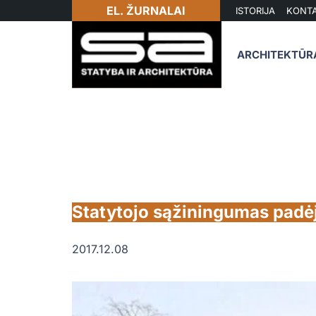
EL. ŽURNALAI
ISTORIJA
KONTA
ARCHITEKTŪR
Statytojo sąžiningumas padėj
2017.12.08