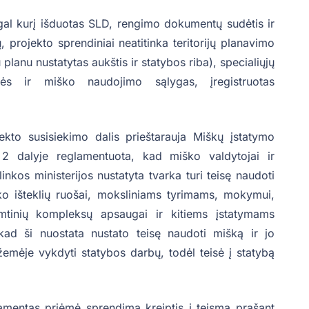
gal kurį išduotas SLD, rengimo dokumentų sudėtis ir
, projekto sprendiniai neatitinka teritorijų planavimo
lanu nustatytas aukštis ir statybos riba), specialiųjų
mės ir miško naudojimo sąlygas, įregistruotas
ekto susisiekimo dalis prieštarauja Miškų įstatymo
 2 dalyje reglamentuota, kad miško valdytojai ir
nkos ministerijos nustatyta tvarka turi teisę naudoti
ško išteklių ruošai, moksliniams tyrimams, mokymui,
amtinių kompleksų apsaugai ir kitiems įstatymams
 kad ši nuostata nustato teisę naudoti mišką ir jo
emėje vykdyti statybos darbų, todėl teisė į statybą
rtamentas priėmė sprendimą kreiptis į teismą prašant