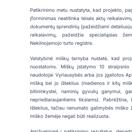
Patikrinimo metu nustatyta, kad projekto, pa
įforminimas neatitinka teisės aktų reikalavimų
dokumentų sprendinių (pažeidžiami detaliuoju p
reikalavimų, pažeidžia specialiąsias že
Nekilnojamojo turto registre.
Valstybinė miškų tarnyba nustatė, kad proj
nuostatoms. Miškų įstatymo 10 straipsnio
naudotojai Vyriausybės arba jos įgaliotos Apli
mišką bei jo išteklius (medienos ir kitų mi
bitininkystei, naminių gyvulių ganymui, g
neprieštaraujantiems tikslams). Pabrėžtina,
išteklius, tačiau nenumato galimybės miško ž
miško žemėje negali būti realizuota.
Atsižvelgiant į patikrinimo rezultatus, depa