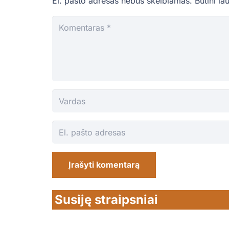
El. pašto adresas nebus skelbiamas.
Būtini la
Įrašyti komentarą
Susiję straipsniai