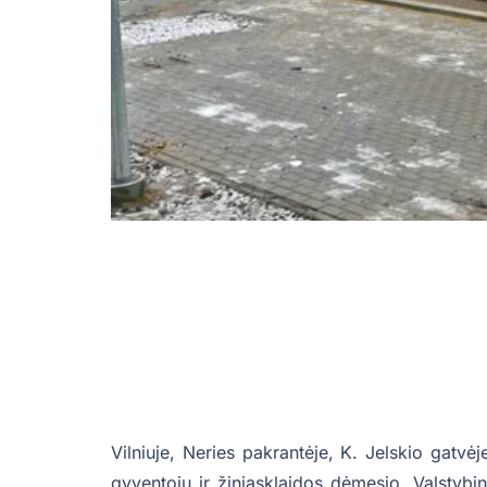
Vilniuje, Neries pakrantėje, K. Jelskio gatvė
gyventojų ir žiniasklaidos dėmesio. Valstybin