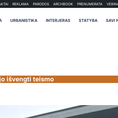
KTAI
REKLAMA
PARODOS
ARCHBOOK
PRENUMERATA
VEBIN
A
URBANISTIKA
INTERJERAS
STATYBA
SAVI 
o išvengti teismo