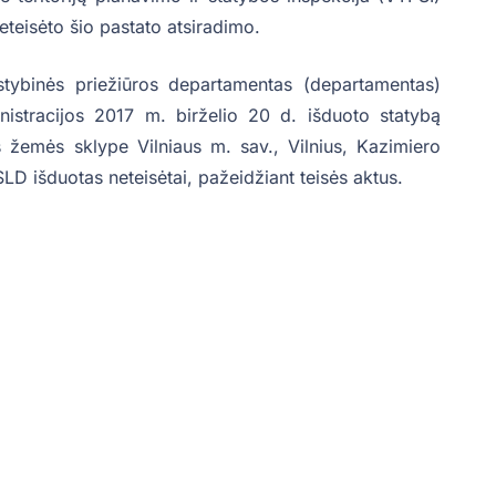
teisėto šio pastato atsiradimo.
alstybinės priežiūros departamentas (departamentas)
nistracijos 2017 m. birželio 20 d. išduoto statybą
s žemės sklype Vilniaus m. sav., Vilnius, Kazimiero
SLD išduotas neteisėtai, pažeidžiant teisės aktus.