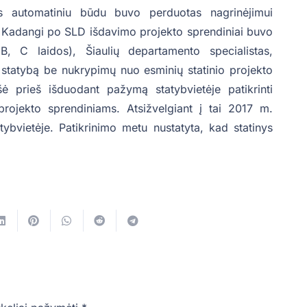
s automatiniu būdu buvo perduotas nagrinėjimui
i. Kadangi po SLD išdavimo projekto sprendiniai buvo
B, C laidos), Šiaulių departamento specialistas,
statybą be nukrypimų nuo esminių statinio projekto
ė prieš išduodant pažymą statybvietėje patikrinti
 projekto sprendiniams. Atsižvelgiant į tai 2017 m.
tybvietėje. Patikrinimo metu nustatyta, kad statinys
.