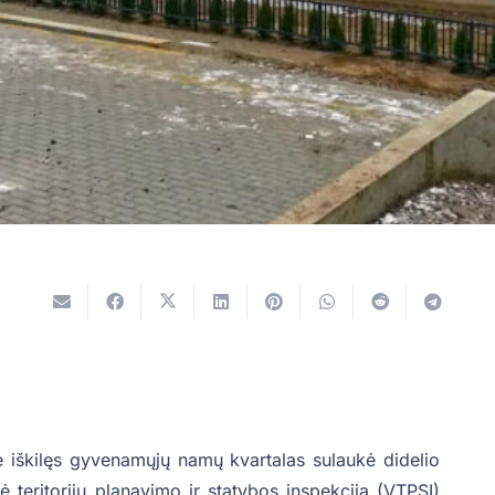
je iškilęs gyvenamųjų namų kvartalas sulaukė didelio
ė teritorijų planavimo ir statybos inspekcija (VTPSI)