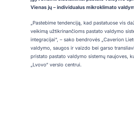
Vienas jų – individualus mikroklimato valdym
„Pastebime tendenciją, kad pastatuose vis da
veikimą užtikrinančioms pastato valdymo siste
integracijai“, – sako bendrovės „Caverion Liet
valdymo, saugos ir vaizdo bei garso transliav
pristato pastato valdymo sistemų naujoves, ku
„Lvovo“ verslo centrui.