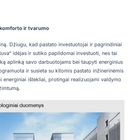
 komforto ir tvarumo
ną. Džiugu, kad pastato investuotojai ir pagrindiniai
va“ idėjas ir sutiko papildomai investuoti, nes tai
išką aplinką savo darbuotojams bei taupyti energinius
ogramuota ir susieta su kitomis pastato inžinerinėmis
energiniai ištekliai, protingai realizuojami valdymo
užimtumą.