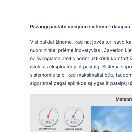
Pažangi pastato valdymo sistema – daugiau
Visi puikiai žinome, kad naujovės turi savo kai
nuomininkai priėmė inovatyvias „Caverion Lietu
neišvengiama ateitis norint užtikrinti komfort
išteklius eksploatuojant pastatą. Sistema supr
sistemomis taip, kad maksimaliai būtų taupomi 
algoritmai pagal aplinkos sąlygas ir patalpų 