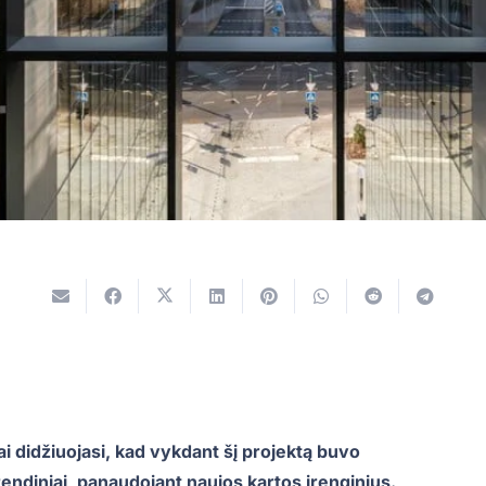
 didžiuojasi, kad vykdant šį projektą buvo
rendiniai, panaudojant naujos kartos įrenginius.