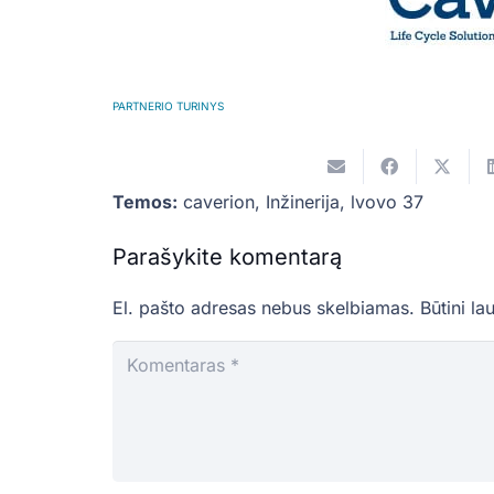
PARTNERIO TURINYS
Temos:
caverion
,
Inžinerija
,
lvovo 37
Parašykite komentarą
El. pašto adresas nebus skelbiamas.
Būtini la