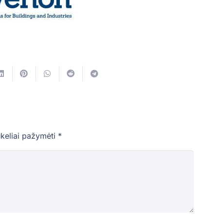
ukeliai pažymėti
*