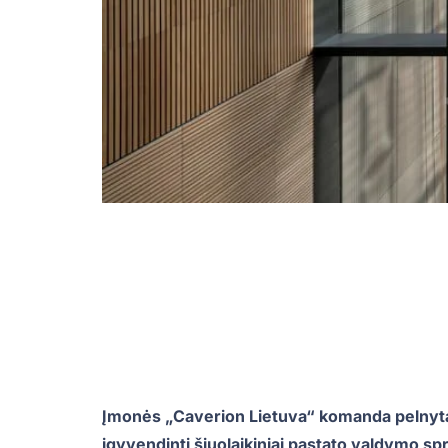
Įmonės „Caverion Lietuva“ komanda pelnytai
įgyvendinti šiuolaikiniai pastato valdymo sp