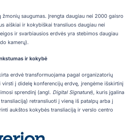
čių žmonių saugumas. Įrengta daugiau nei 2000 gaisro
us aiškiai ir kokybiškai transliuos daugiau nei
ieigos ir svarbiausios erdvės yra stebimos daugiau
izdo kamerų).
ankstumas ir kokybė
kirta erdvė transformuojama pagal organizatorių
i virsti į didelę konferencijų erdvę, įrengėme išskirtinį
jimosi sprendinį (angl.
Digital Signature
), kuris įgalina
ransliaciją) retransliuoti į vieną iš patalpų arba į
rinti aukštos kokybės transliaciją ir verslo centro