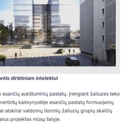
tis dirbtiniam intelektui
 esančių aukštuminių pastatų. Įrengiant žaliuzes teko
s įvertintų kaimynystėje esančių pastatų formuojamų
al atskirai valdomų išorinių žaliuzių grupių skaičių
ikalus projektas mūsų šalyje.