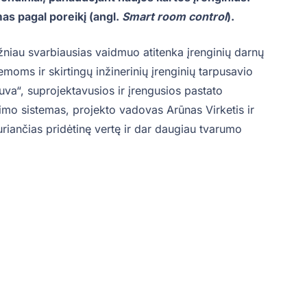
as pagal poreikį (angl.
Smart room control
).
žniau svarbiausias vaidmuo atitenka įrenginių darnų
moms ir skirtingų inžinerinių įrenginių tarpusavio
uva“, suprojektavusios ir įrengusios pastato
imo sistemas, projekto vadovas Arūnas Virketis ir
riančias pridėtinę vertę ir dar daugiau tvarumo