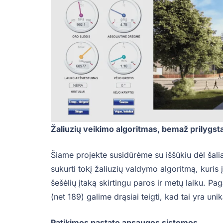
Žaliuzių veikimo algoritmas, bemaž prilygstan
Šiame projekte susidūrėme su iššūkiu dėl šalia
sukurti tokį žaliuzių valdymo algoritmą, kuri
šešėlių įtaką skirtingu paros ir metų laiku. Pag
(net 189) galime drąsiai teigti, kad tai yra un
Patikimos pastato apsaugos sistemos