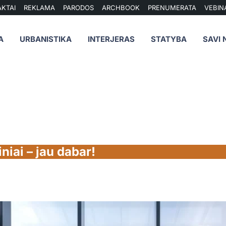
KTAI
REKLAMA
PARODOS
ARCHBOOK
PRENUMERATA
VEBIN
A
URBANISTIKA
INTERJERAS
STATYBA
SAVI 
niai – jau dabar!