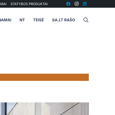
ARAI
STATYBOS PRODUKTAI
NAMAI
NT
TEISĖ
SA.LT RAŠO