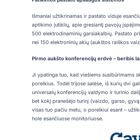
Išmaniai užtikrinamas ir pastato viduje esan
aptikimo jutiklių, apie gresiantį pavojų įspėjim
500 elektrodinaminių garsiakalbių. Pastato pr
nei 150 elektroninių akių (aukštos raiškos va
Pirmo aukšto konferencijų erdvė – beribis l
Ji ypatinga tuo, kad viešiems susibūrimams s
poreikius. Todėl trijose salėse, iš kurių dvi gal
universalų konferencijų valdymo ir turinio dali
bet kokį pranešėjo turinį (vaizdo, garso, gyvą t
visas tuo pačiu metu, o poreikiui esant – užtik
hole esančiuose monitoriuose.