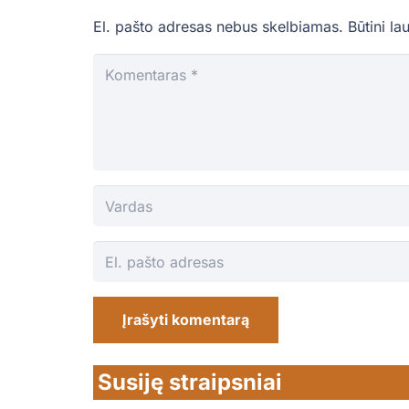
El. pašto adresas nebus skelbiamas.
Būtini la
Įrašyti komentarą
Susiję straipsniai