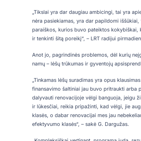
„Tikslai yra dar daugiau ambicingi, tai yra api
nėra pasiekiamas, yra dar papildomi iššūkiai, 
paraiškos, kurios buvo pateiktos kokybiškai, 
ir tenkinti šitą poreikį“, – LRT radijui pirmadi
Anot jo, pagrindinės problemos, dėl kurių neį
namų – lėšų trūkumas ir gyventojų apsisprend
„Tinkamas lėšų suradimas yra opus klausimas ir je
finansavimo šaltiniai jau buvo pritraukti arba 
dalyvauti renovacijoje vėlgi banguoja, jeigu ži
ir lūkesčiai, reikia pripažinti, kad vėlgi, jie 
klasės, o dabar renovacijai mes jau nebekelia
efektyvumo klasės“, – sakė G. Dargužas.
„Kompleksiškai vertinant, programa juda, rezul