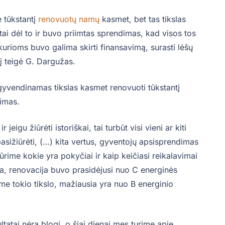
e tūkstantį
renovuotų namų
kasmet, bet tas tikslas
tai dėl to ir buvo priimtas sprendimas, kad visos tos
kurioms buvo galima skirti finansavimą, surasti lėšų
enį teigė G. Dargužas.
gyvendinamas tikslas kasmet renovuoti tūkstantį
imas.
igu žiūrėti istoriškai, tai turbūt visi vieni ar kiti
pasižiūrėti, (…) kita vertus, gyventojų apsisprendimas
ūrime kokie yra pokyčiai ir kaip keičiasi reikalavimai
auga, renovacija buvo prasidėjusi nuo C energinės
me tokio tikslo, mažiausia yra nuo B energinio
tatai nėra blogi, o šiai dienai mes turime apie