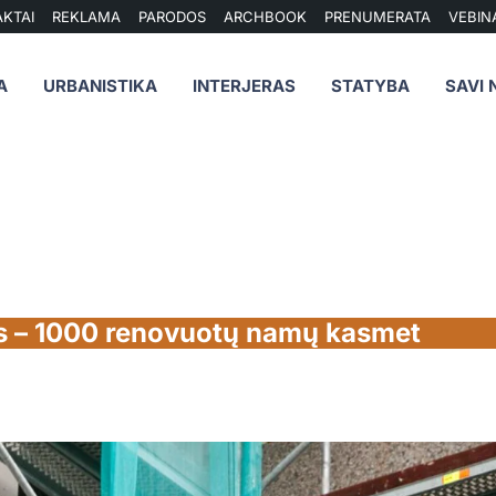
KTAI
REKLAMA
PARODOS
ARCHBOOK
PRENUMERATA
VEBIN
A
URBANISTIKA
INTERJERAS
STATYBA
SAVI 
las – 1000 renovuotų namų kasmet