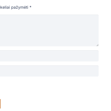
ukeliai pažymėti
*