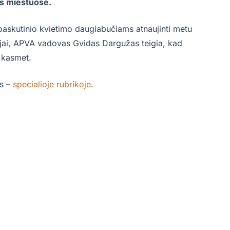
es miestuose.
askutinio kvietimo daugiabučiams atnaujinti metu
ijai, APVA vadovas Gvidas Dargužas teigia, kad
 kasmet.
us –
specialioje rubrikoje
.