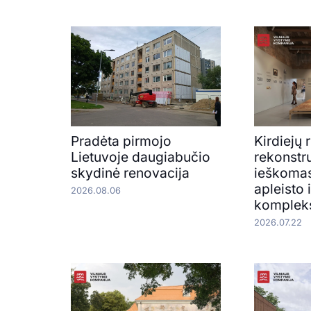
Pradėta pirmojo
Kirdiejų
Lietuvoje daugiabučio
rekonstru
skydinė renovacija
ieškoma
apleisto 
2026.08.06
kompleks
2026.07.22