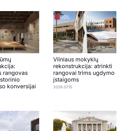
 rūmų
Vilniaus mokyklų
kcija:
rekonstrukcija: atrinkti
s rangovas
rangovai trims ugdymo
istorinio
įstaigoms
o konversijai
2026.07.15