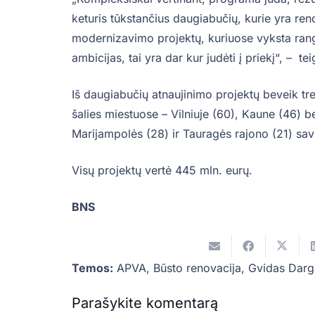
keturis tūkstančius daugiabučių, kurie yra re
modernizavimo projektų, kuriuose vyksta rango
ambicijas, tai yra dar kur judėti į priekį“, – tei
Iš daugiabučių atnaujinimo projektų beveik tr
šalies miestuose – Vilniuje (60), Kaune (46) b
Marijampolės (28) ir Tauragės rajono (21) sav
Visų projektų vertė 445 mln. eurų.
BNS
Temos:
APVA
,
Būsto renovacija
,
Gvidas Darg
Parašykite komentarą