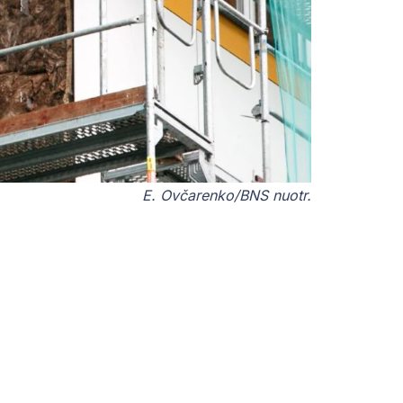
E. Ovčarenko/BNS nuotr.