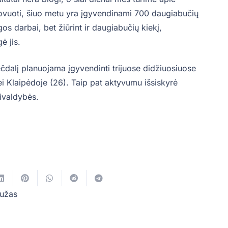
novuoti, šiuo metu yra įgyvendinami 700 daugiabučių
s darbai, bet žiūrint ir daugiabučių kiekį,
gė jis.
ečdalį planuojama įgyvendinti trijuose didžiuosiuose
ei Klaipėdoje (26). Taip pat aktyvumu išsiskyrė
ivaldybės.
užas