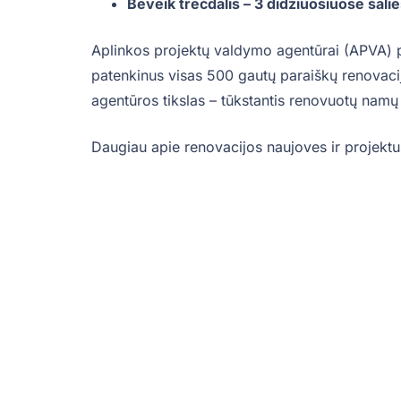
Beveik trečdalis – 3 didžiuosiuose šali
Aplinkos projektų valdymo agentūrai (APVA) p
patenkinus visas 500 gautų paraiškų renovac
agentūros tikslas – tūkstantis renovuotų namų
Daugiau apie renovacijos naujoves ir projekt