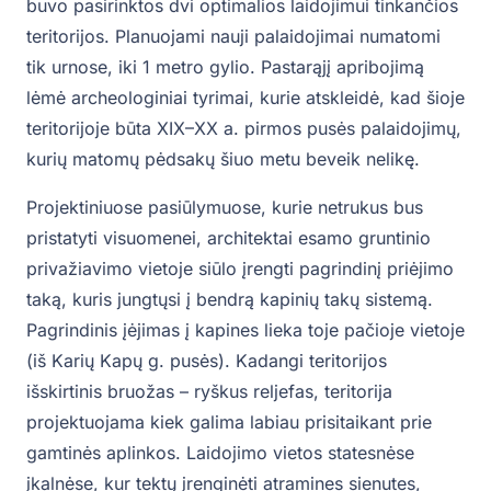
buvo pasirinktos dvi optimalios laidojimui tinkančios
teritorijos. Planuojami nauji palaidojimai numatomi
tik urnose, iki 1 metro gylio. Pastarąjį apribojimą
lėmė archeologiniai tyrimai, kurie atskleidė, kad šioje
teritorijoje būta XIX–XX a. pirmos pusės palaidojimų,
kurių matomų pėdsakų šiuo metu beveik nelikę.
Projektiniuose pasiūlymuose, kurie netrukus bus
pristatyti visuomenei, architektai esamo gruntinio
privažiavimo vietoje siūlo įrengti pagrindinį priėjimo
taką, kuris jungtųsi į bendrą kapinių takų sistemą.
Pagrindinis įėjimas į kapines lieka toje pačioje vietoje
(iš Karių Kapų g. pusės). Kadangi teritorijos
išskirtinis bruožas – ryškus reljefas, teritorija
projektuojama kiek galima labiau prisitaikant prie
gamtinės aplinkos. Laidojimo vietos statesnėse
įkalnėse, kur tektų įrenginėti atramines sienutes,