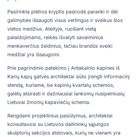
Pasirinkta plėtros kryptis pasirodė paranki ir dėl
galimybės išsaugoti visus vertingus ir sveikus šios
vietos medžius. Ateityje, ruošiant vietą
palaidojimams, reikės išvalyti savaiminius
menkaverčius želdinius, tačiau brandūs sveiki
medžiai yra išsaugomi.
Prie pagrindinio patekimo į Antakalnio kapines iš
Karių kapų gatvės architektai siūlo įrengti informacinį
stendą, kuriame, be kapinių kvartalų schemos,
galėtų atsirasti ir dažniausiai lankomų nusipelniusių
Lietuvai žmonių kapaviečių schema.
Rengdami projektinius pasiūlymus, architektai
konsultavosi su Lietuvos dailininkų sąjungos
skulptorių sekcijos atstovais, kurių ne vienam yra