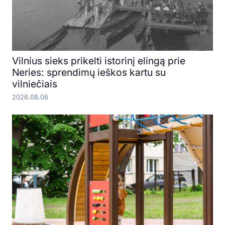
Vilnius sieks prikelti istorinį elingą prie
Neries: sprendimų ieškos kartu su
vilniečiais
2026.08.06