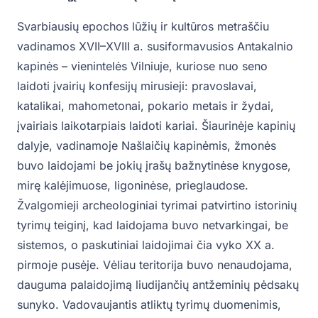
Svarbiausių epochos lūžių ir kultūros metraščiu
vadinamos XVII–XVIII a. susiformavusios Antakalnio
kapinės – vienintelės Vilniuje, kuriose nuo seno
laidoti įvairių konfesijų mirusieji: pravoslavai,
katalikai, mahometonai, pokario metais ir žydai,
įvairiais laikotarpiais laidoti kariai. Šiaurinėje kapinių
dalyje, vadinamoje Našlaičių kapinėmis, žmonės
buvo laidojami be jokių įrašų bažnytinėse knygose,
mirę kalėjimuose, ligoninėse, prieglaudose.
Žvalgomieji archeologiniai tyrimai patvirtino istorinių
tyrimų teiginį, kad laidojama buvo netvarkingai, be
sistemos, o paskutiniai laidojimai čia vyko XX a.
pirmoje pusėje. Vėliau teritorija buvo nenaudojama,
dauguma palaidojimą liudijančių antžeminių pėdsakų
sunyko. Vadovaujantis atliktų tyrimų duomenimis,