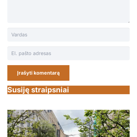
Įrašyti komentarą
Susiję straipsniai