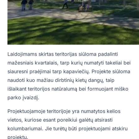
Laidojimams skirtas teritorijas siūloma padalinti
mažesniais kvartalais, tarp kurių numatyti takeliai bei
siauresni praėjimai tarp kapaviečių. Projekte siūloma
naudoti kuo mažiau dirbtinių kietų dangų, taip
išlaikant teritorijos natūralumą bei formuojant miško
parko įvaizdį.
Projektuojamoje teritorijoje yra numatytos kelios
vietos, kuriose esant poreikiui galėtų atsirasti
kolumbariumai. Jie turėtų būti projektuojami atskiru
projektu.