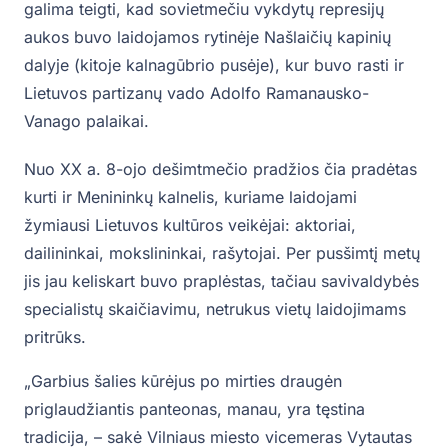
galima teigti, kad sovietmečiu vykdytų represijų
aukos buvo laidojamos rytinėje Našlaičių kapinių
dalyje (kitoje kalnagūbrio pusėje), kur buvo rasti ir
Lietuvos partizanų vado Adolfo Ramanausko-
Vanago palaikai.
Nuo XX a. 8-ojo dešimtmečio pradžios čia pradėtas
kurti ir Menininkų kalnelis, kuriame laidojami
žymiausi Lietuvos kultūros veikėjai: aktoriai,
dailininkai, mokslininkai, rašytojai. Per pusšimtį metų
jis jau keliskart buvo praplėstas, tačiau savivaldybės
specialistų skaičiavimu, netrukus vietų laidojimams
pritrūks.
„Garbius šalies kūrėjus po mirties draugėn
priglaudžiantis panteonas, manau, yra tęstina
tradicija, – sakė Vilniaus miesto vicemeras Vytautas