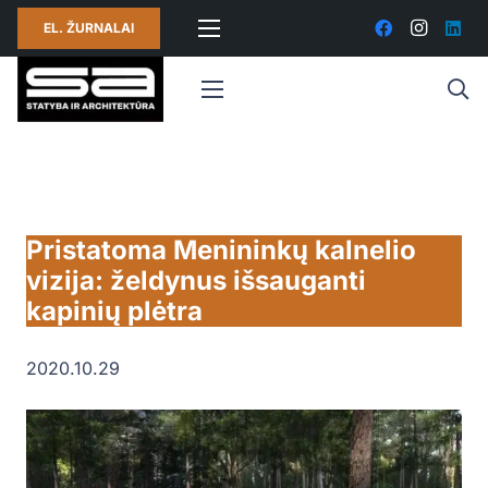
EL. ŽURNALAI
Pristatoma Menininkų kalnelio
vizija: želdynus išsauganti
kapinių plėtra
2020.10.29