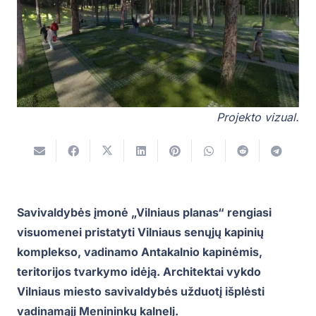
Projekto vizual.
Savivaldybės įmonė „Vilniaus planas“ rengiasi
visuomenei pristatyti Vilniaus senųjų kapinių
komplekso, vadinamo Antakalnio kapinėmis,
teritorijos tvarkymo idėją. Architektai vykdo
Vilniaus miesto savivaldybės užduotį išplėsti
vadinamąjį Menininkų kalnelį.