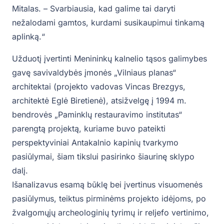
Mitalas. – Svarbiausia, kad galime tai daryti
nežalodami gamtos, kurdami susikaupimui tinkamą
aplinką.“
Užduotį įvertinti Menininkų kalnelio tąsos galimybes
gavę savivaldybės įmonės „Vilniaus planas“
architektai (projekto vadovas Vincas Brezgys,
architektė Eglė Biretienė), atsižvelgę į 1994 m.
bendrovės „Paminklų restauravimo institutas“
parengtą projektą, kuriame buvo pateikti
perspektyviniai Antakalnio kapinių tvarkymo
pasiūlymai, šiam tikslui pasirinko šiaurinę sklypo
dalį.
Išanalizavus esamą būklę bei įvertinus visuomenės
pasiūlymus, teiktus pirminėms projekto idėjoms, po
žvalgomųjų archeologinių tyrimų ir reljefo vertinimo,