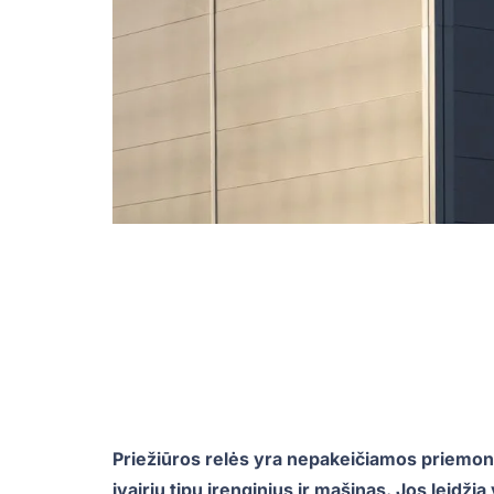
Priežiūros relės yra nepakeičiamos priemonė
įvairių tipų įrenginius ir mašinas. Jos leidži