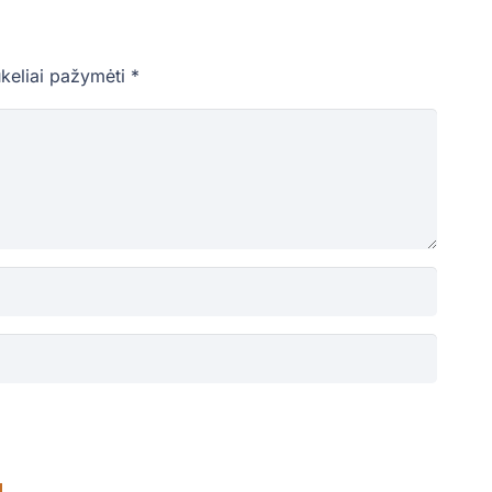
ukeliai pažymėti
*