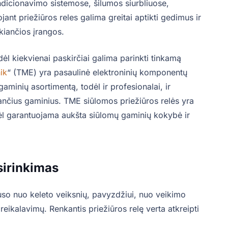
ndicionavimo sistemose, šilumos siurbliuose,
nt priežiūros reles galima greitai aptikti gedimus ir
ikiančios įrangos.
ėl kiekvienai paskirčiai galima parinkti tinkamą
ik
“ (TME) yra pasaulinė elektroninių komponentų
 gaminių asortimentą, todėl ir profesionalai, ir
kančius gaminius. TME siūlomos priežiūros relės yra
odėl garantuojama aukšta siūlomų gaminių kokybė ir
sirinkimas
uso nuo keleto veiksnių, pavyzdžiui, nuo veikimo
eikalavimų. Renkantis priežiūros relę verta atkreipti