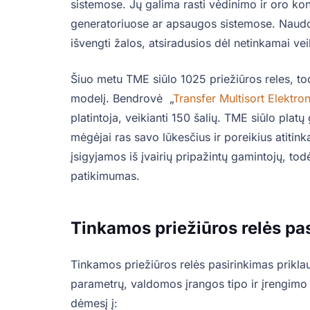
sistemose. Jų galima rasti vėdinimo ir oro ko
generatoriuose ar apsaugos sistemose. Naudoja
išvengti žalos, atsiradusios dėl netinkamai ve
Šiuo metu TME siūlo 1025 priežiūros reles, tod
modelį. Bendrovė „
Transfer Multisort Elektron
platintoja, veikianti 150 šalių. TME siūlo platų
mėgėjai ras savo lūkesčius ir poreikius atitin
įsigyjamos iš įvairių pripažintų gamintojų, t
patikimumas.
Tinkamos priežiūros relės pa
Tinkamos priežiūros relės pasirinkimas prikla
parametrų, valdomos įrangos tipo ir įrengimo r
dėmesį į: