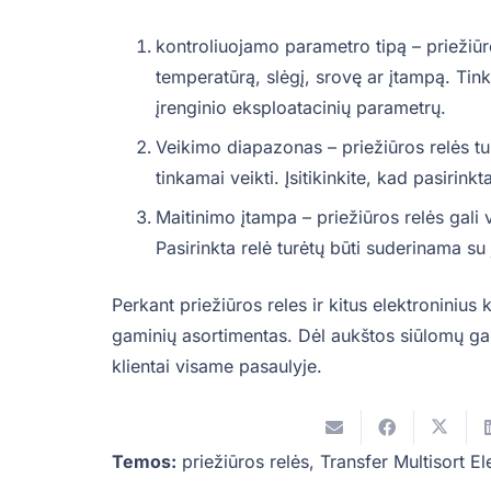
kontroliuojamo parametro tipą – priežiūro
temperatūrą, slėgį, srovę ar įtampą. Ti
įrenginio eksploatacinių parametrų.
Veikimo diapazonas – priežiūros relės tu
tinkamai veikti. Įsitikinkite, kad pasirin
Maitinimo įtampa – priežiūros relės gali
Pasirinkta relė turėtų būti suderinama s
Perkant priežiūros reles ir kitus elektronini
gaminių asortimentas. Dėl aukštos siūlomų gam
klientai visame pasaulyje.
Temos:
priežiūros relės
,
Transfer Multisort El