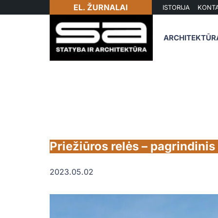
EL. ŽURNALAI
ISTORIJA
KONTA
ARCHITEKTŪR
Priežiūros relės – pagrindini
2023.05.02