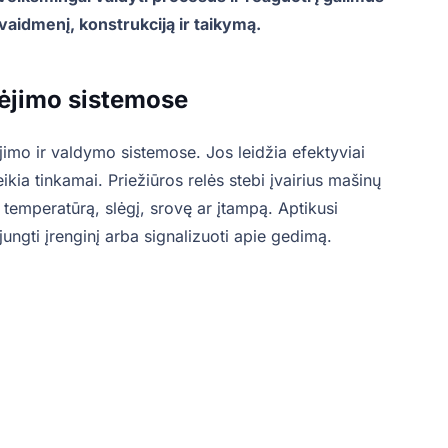
vaidmenį, konstrukciją ir taikymą.
bėjimo sistemose
jimo ir valdymo sistemose. Jos leidžia efektyviai
eikia tinkamai. Priežiūros relės stebi įvairius mašinų
 temperatūrą, slėgį, srovę ar įtampą. Aptikusi
jungti įrenginį arba signalizuoti apie gedimą.