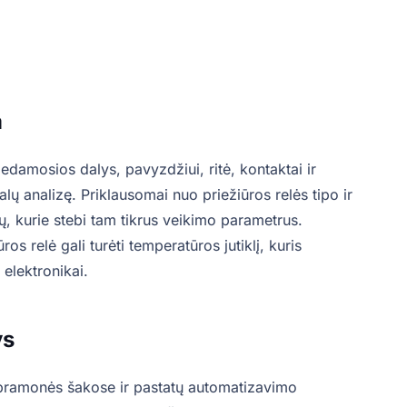
a
edamosios dalys, pavyzdžiui, ritė, kontaktai ir
lų analizę. Priklausomai nuo priežiūros relės tipo ir
klių, kurie stebi tam tikrus veikimo parametrus.
os relė gali turėti temperatūros jutiklį, kuris
elektronikai.
ys
e pramonės šakose ir pastatų automatizavimo