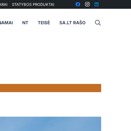
ARAI
STATYBOS PRODUKTAI
NAMAI
NT
TEISĖ
SA.LT RAŠO