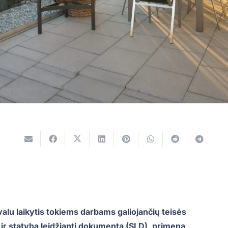
lu laikytis tokiems darbams galiojančių teisės
ti ir statybą leidžiantį dokumentą (SLD), primena