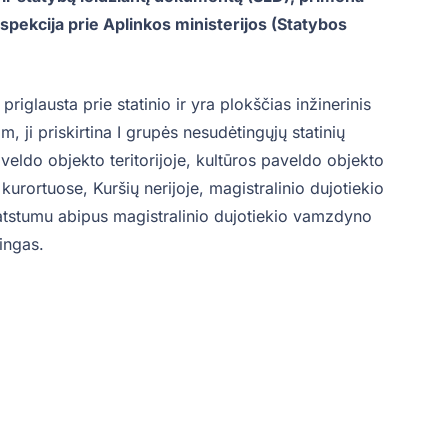
nspekcija prie Aplinkos ministerijos (Statybos
priglausta prie statinio ir yra plokščias inžinerinis
m, ji priskirtina I grupės nesudėtingųjų statinių
aveldo objekto teritorijoje, kultūros paveldo objekto
urortuose, Kuršių nerijoje, magistralinio dujotiekio
 atstumu abipus magistralinio dujotiekio vamzdyno
ingas.