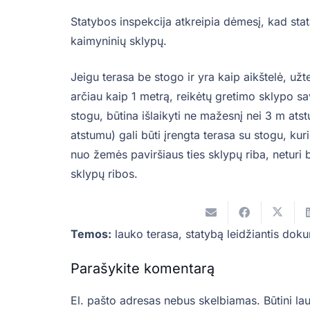
Statybos inspekcija atkreipia dėmesį, kad stat
kaimyninių sklypų.
Jeigu terasa be stogo ir yra kaip aikštelė, užte
arčiau kaip 1 metrą, reikėtų gretimo sklypo sa
stogu, būtina išlaikyti ne mažesnį nei 3 m ats
atstumu) gali būti įrengta terasa su stogu, ku
nuo žemės paviršiaus ties sklypų riba, neturi 
sklypų ribos.
Temos:
lauko terasa
,
statybą leidžiantis dok
Parašykite komentarą
El. pašto adresas nebus skelbiamas.
Būtini la