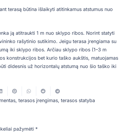
ant terasą būtina išlaikyti atitinkamus atstumus nuo
nka ją atitraukti 1 m nuo sklypo ribos. Norint statyti
vininko rašytinio sutikimo. Jeigu terasa įrengiama su
tumą iki sklypo ribos. Arčiau sklypo ribos (1–3 m
rios konstrukcijos bet kurio taško aukštis, matuojamas
būti didesnis už horizontalų atstumą nuo šio taško iki
umentas
,
terasos įrengimas
,
terasos statyba
ukeliai pažymėti
*