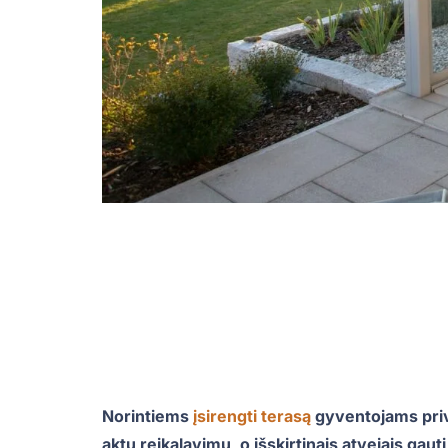
Norintiems
įsirengti terasą
gyventojams priva
aktų reikalavimų, o išskirtinais atvejais gau