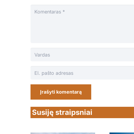
Įrašyti komentarą
Susiję straipsniai