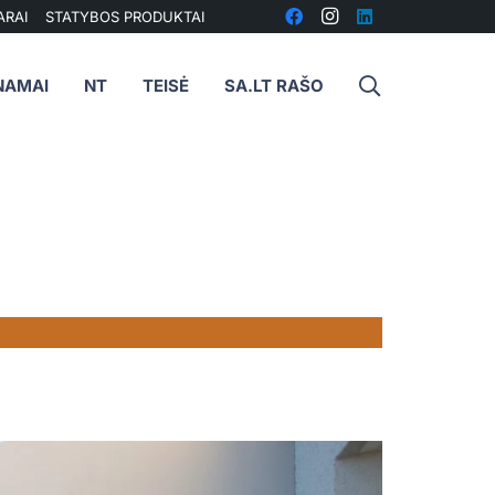
ARAI
STATYBOS PRODUKTAI
NAMAI
NT
TEISĖ
SA.LT RAŠO