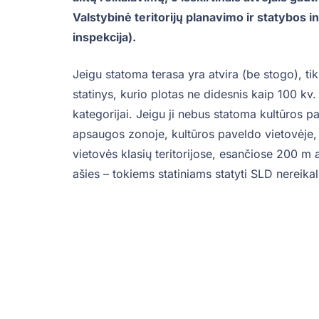
Valstybinė teritorijų planavimo ir statybos i
inspekcija).
Jeigu statoma terasa yra atvira (be stogo), tik 
statinys, kurio plotas ne didesnis kaip 100 kv. 
kategorijai. Jeigu ji nebus statoma kultūros p
apsaugos zonoje, kultūros paveldo vietovėje, k
vietovės klasių teritorijose, esančiose 200 m
ašies – tokiems statiniams statyti SLD nereikal