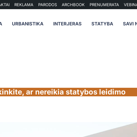
KTAI
REKLAMA
PARODOS
ARCHBOOK
PRENUMERATA
VEBIN
A
URBANISTIKA
INTERJERAS
STATYBA
SAVI 
kinkite, ar nereikia statybos leidimo