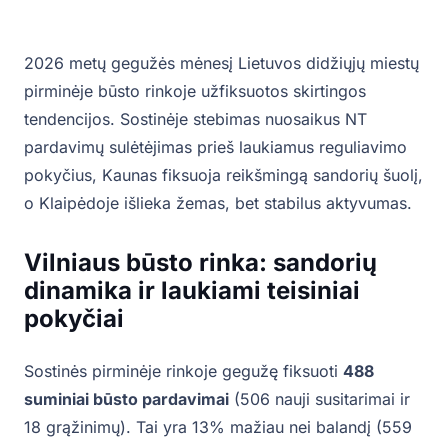
2026 metų gegužės mėnesį Lietuvos didžiųjų miestų
pirminėje būsto rinkoje užfiksuotos skirtingos
tendencijos. Sostinėje stebimas nuosaikus NT
pardavimų sulėtėjimas prieš laukiamus reguliavimo
pokyčius, Kaunas fiksuoja reikšmingą sandorių šuolį,
o Klaipėdoje išlieka žemas, bet stabilus aktyvumas.
Vilniaus būsto rinka: sandorių
dinamika ir laukiami teisiniai
pokyčiai
Sostinės pirminėje rinkoje gegužę fiksuoti
488
suminiai būsto pardavimai
(506 nauji susitarimai ir
18 grąžinimų). Tai yra 13% mažiau nei balandį (559