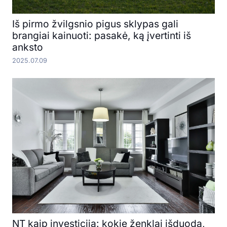
Iš pirmo žvilgsnio pigus sklypas gali
brangiai kainuoti: pasakė, ką įvertinti iš
anksto
2025.07.09
NT kaip investicija: kokie ženklai išduoda,