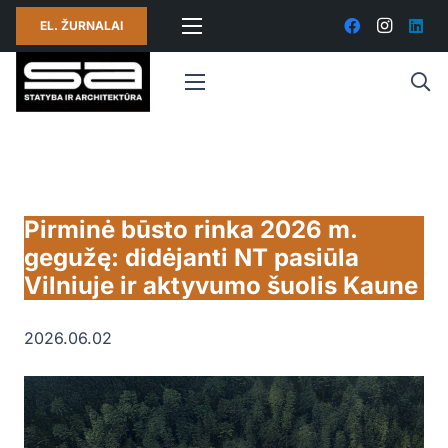
EL. ŽURNALAI
Pirminė būsto rinka 2026 m.
gegužę: didėjanti NT pasiūla
Vilniuje ir aktyvumo šuolis Kaune
2026.06.02