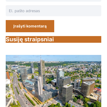
Įrašyti komentarą
Susiję straipsniai