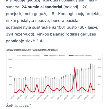
Klaipėdoje gegužę fiksuotas nuosaikus augimas –
sudaryti
24 suminiai sandoriai
(balandį – 20,
praėjusių metų gegužę – 8). Kadangi naujų projektų
rinkai pristatyta nebuvo, bendra pasiūla
uostamiestyje susitraukė iki 1001 būsto (607 laisvi,
394 rezervuoti). Rinkos balanso rodiklis gegužės
pabaigoje siekė 2,41.
Šaltinis: „Inreal“