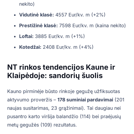
nekito)
Vidutinė klasė:
4557 Eur/kv. m (+2%)
Prestižinė klasė:
7598 Eur/kv. m (kaina nekito)
Loftai:
3885 Eur/kv. m (+1%)
Kotedžai:
2408 Eur/kv. m (+4%)
NT rinkos tendencijos Kaune ir
Klaipėdoje: sandorių šuolis
Kauno pirminėje būsto rinkoje gegužę užfiksuotas
aktyvumo proveržis –
178 suminiai pardavimai
(201
naujas susitarimas, 23 grąžinimai). Tai daugiau nei
pusantro karto viršija balandžio (114) bei praėjusių
metų gegužės (109) rezultatus.