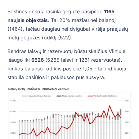
Sostinės rinkos pasiūla gegužę pasipildė
1165
naujais objektais
. Tai 20% mažiau nei balandį
(1464), tačiau daugiau nei dvigubai viršija praėjusių
metų gegužės rodiklį (522).
Bendras laisvų ir rezervuotų būstų skaičius Vilniuje
išaugo iki
6526
(5265 laisvi ir 1261 rezervuotas).
Rinkos balanso rodiklis pasiekė 1,05 – tai indikuoja
stabilią pasiūlos ir paklausos pusiausvyrą.