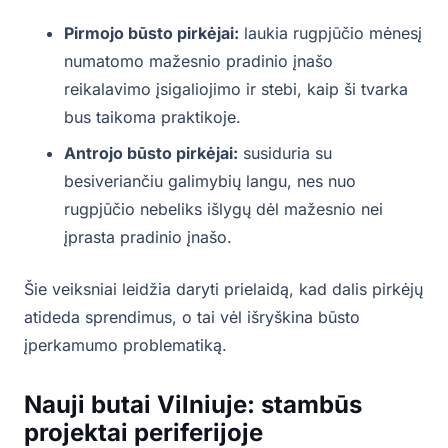
Pirmojo būsto pirkėjai:
laukia rugpjūčio mėnesį
numatomo mažesnio pradinio įnašo
reikalavimo įsigaliojimo ir stebi, kaip ši tvarka
bus taikoma praktikoje.
Antrojo būsto pirkėjai:
susiduria su
besiveriančiu galimybių langu, nes nuo
rugpjūčio nebeliks išlygų dėl mažesnio nei
įprasta pradinio įnašo.
Šie veiksniai leidžia daryti prielaidą, kad dalis pirkėjų
atideda sprendimus, o tai vėl išryškina būsto
įperkamumo problematiką.
Nauji butai Vilniuje: stambūs
projektai periferijoje