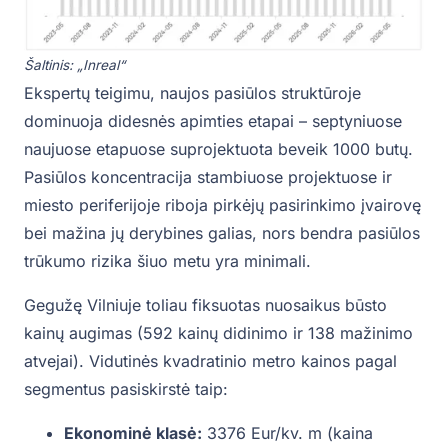
Šaltinis: „Inreal“
Ekspertų teigimu, naujos pasiūlos struktūroje
dominuoja didesnės apimties etapai – septyniuose
naujuose etapuose suprojektuota beveik 1000 butų.
Pasiūlos koncentracija stambiuose projektuose ir
miesto periferijoje riboja pirkėjų pasirinkimo įvairovę
bei mažina jų derybines galias, nors bendra pasiūlos
trūkumo rizika šiuo metu yra minimali.
Gegužę Vilniuje toliau fiksuotas nuosaikus būsto
kainų augimas (592 kainų didinimo ir 138 mažinimo
atvejai). Vidutinės kvadratinio metro kainos pagal
segmentus pasiskirstė taip:
Ekonominė klasė:
3376 Eur/kv. m (kaina