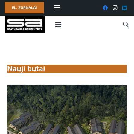
EL. ŽURNALAI
Nauji butai