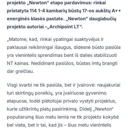
projekto „Newton“ etapo pardavimus: rinkai
pristatyta 114 1-4 kambarių būstų 17-os aukštų A++
energinės klasės pastate. „Newton“ daugiabučių
projekto autoriai –„Archipoint LT“.
„Matome, kad, rinkai ypatingai suaktyvėjus ir
paklausai reikšmingai išaugus, didesnė būsto pasiūla
yra vienintelis sprendimas bent iš dalies stabilizuoti
NT kainas. Nedidinant pasiūlos, būstas imtų brangti
dar greičiau.
Visgi svarbi ne tik pasiūla, bet ir įvairovė: naujakuriai
turi skirtingų poreikių, yra įvairiuose gyvenimo
etapuose, todėl plėtotojai privalo vystyti projektus,
kurie užtikrintų platų pasirinkimą. Didelį „Newton“
populiarumą šiuo metu lemia ne tik projekto kokybė
bei vieta, bet ir tai, kad jis – šiuo metu vienintelis