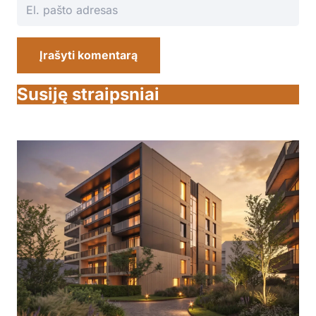
Įrašyti komentarą
Susiję straipsniai