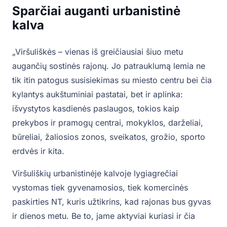
Sparčiai auganti urbanistinė
kalva
„Viršuliškės – vienas iš greičiausiai šiuo metu
augančių sostinės rajonų. Jo patrauklumą lemia ne
tik itin patogus susisiekimas su miesto centru bei čia
kylantys aukštuminiai pastatai, bet ir aplinka:
išvystytos kasdienės paslaugos, tokios kaip
prekybos ir pramogų centrai, mokyklos, darželiai,
būreliai, žaliosios zonos, sveikatos, grožio, sporto
erdvės ir kita.
Viršuliškių urbanistinėje kalvoje lygiagrečiai
vystomas tiek gyvenamosios, tiek komercinės
paskirties NT, kuris užtikrins, kad rajonas bus gyvas
ir dienos metu. Be to, jame aktyviai kuriasi ir čia