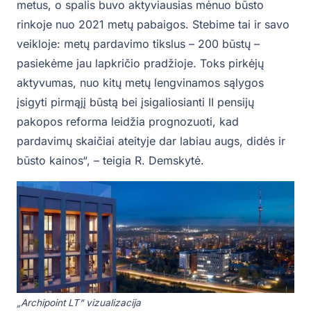
metus, o spalis buvo aktyviausias mėnuo būsto
rinkoje nuo 2021 metų pabaigos. Stebime tai ir savo
veikloje: metų pardavimo tikslus – 200 būstų –
pasiekėme jau lapkričio pradžioje. Toks pirkėjų
aktyvumas, nuo kitų metų lengvinamos sąlygos
įsigyti pirmąjį būstą bei įsigaliosianti II pensijų
pakopos reforma leidžia prognozuoti, kad
pardavimų skaičiai ateityje dar labiau augs, didės ir
būsto kainos“, – teigia R. Demskytė.
„Archipoint LT“ vizualizacija