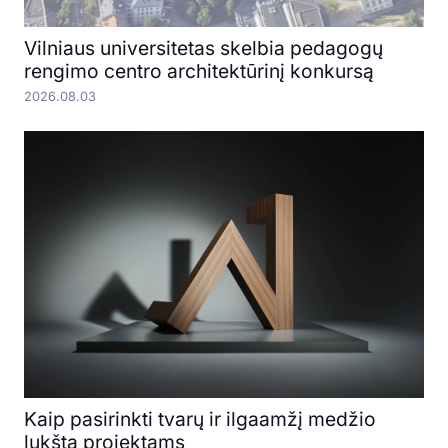
Vilniaus universitetas skelbia pedagogų
rengimo centro architektūrinį konkursą
2026.08.03
Kaip pasirinkti tvarų ir ilgaamžį medžio
lukštą projektams