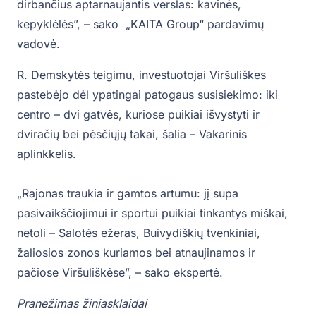
dirbančius aptarnaujantis verslas: kavinės,
kepyklėlės”, – sako „KAITA Group“ pardavimų
vadovė.
R. Demskytės teigimu, investuotojai Viršuliškes
pastebėjo dėl ypatingai patogaus susisiekimo: iki
centro – dvi gatvės, kuriose puikiai išvystyti ir
dviračių bei pėsčiųjų takai, šalia – Vakarinis
aplinkkelis.
„Rajonas traukia ir gamtos artumu: jį supa
pasivaikščiojimui ir sportui puikiai tinkantys miškai,
netoli – Salotės ežeras, Buivydiškių tvenkiniai,
žaliosios zonos kuriamos bei atnaujinamos ir
pačiose Viršuliškėse”, – sako ekspertė.
Pranežimas žiniasklaidai