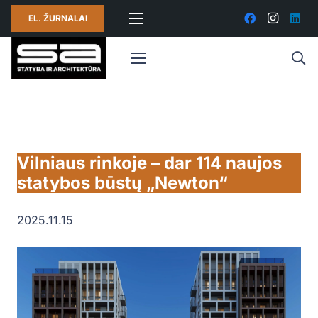
EL. ŽURNALAI
Vilniaus rinkoje – dar 114 naujos
statybos būstų „Newton“
2025.11.15