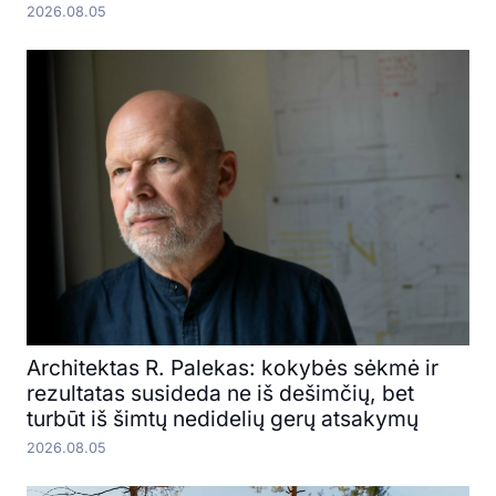
2026.08.05
Architektas R. Palekas: kokybės sėkmė ir
rezultatas susideda ne iš dešimčių, bet
turbūt iš šimtų nedidelių gerų atsakymų
2026.08.05