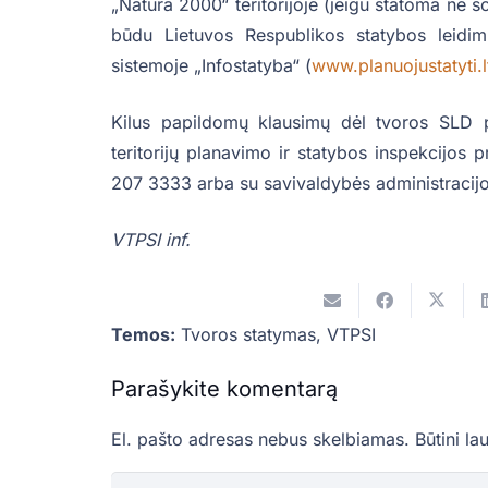
„Natura 2000“ teritorijoje (jeigu statoma ne s
būdu Lietuvos Respublikos statybos leidimų
sistemoje „Infostatyba“ (
www.planuojustatyti.l
Kilus papildomų klausimų dėl tvoros SLD p
teritorijų planavimo ir statybos inspekcijos p
207 3333 arba su savivaldybės administracijos
VTPSI inf.
Temos:
Tvoros statymas
,
VTPSI
Parašykite komentarą
El. pašto adresas nebus skelbiamas.
Būtini la