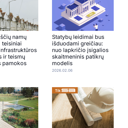
ščių namų
Statybų leidimai bus
 teisiniai
išduodami greičiau:
 infrastruktūros
nuo lapkričio įsigalios
 ir teismų
skaitmeninis patikrų
os pamokos
modelis
2026.02.06