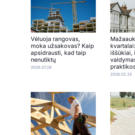
Vėluoja rangovas,
Mažaauk
moka užsakovas? Kaip
kvartalai:
apsidrausti, kad taip
iššūkiai,
nenutiktų
valdymas
praktik
2026.07.29
2026.02.25