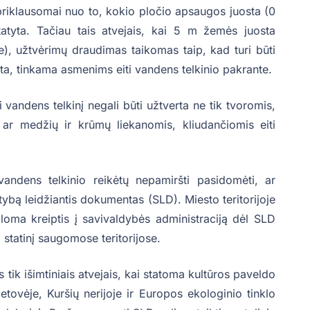
riklausomai nuo to, kokio pločio apsaugos juosta (0
atyta. Tačiau tais atvejais, kai 5 m žemės juosta
e), užtvėrimų draudimas taikomas taip, kad turi būti
ta, tinkama asmenims eiti vandens telkinio pakrante.
vandens telkinį negali būti užtverta ne tik tvoromis,
ais ar medžių ir krūmų liekanomis, kliudančiomis eiti
vandens telkinio reikėtų nepamiršti pasidomėti, ar
tybą leidžiantis dokumentas (SLD). Miesto teritorijoje
aloma kreiptis į savivaldybės administraciją dėl SLD
 statinį saugomose teritorijose.
 tik išimtiniais atvejais, kai statoma kultūros paveldo
etovėje, Kuršių nerijoje ir Europos ekologinio tinklo