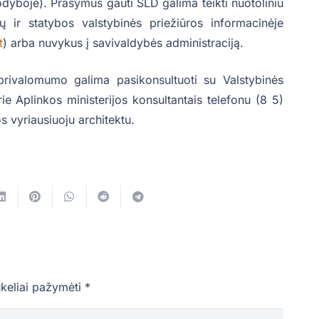
odyboje). Prašymus gauti SLD galima teikti nuotoliniu
 ir statybos valstybinės priežiūros informacinėje
t
) arba nuvykus į savivaldybės administraciją.
rivalomumo galima pasikonsultuoti su Valstybinės
rie Aplinkos ministerijos konsultantais telefonu (8 5)
 vyriausiuoju architektu.
ukeliai pažymėti
*