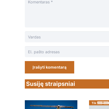
Įrašyti komentarą
Susiję straipsniai