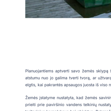
Planuojantiems aptverti savo žemės sklypą š
atstumu nuo jo galima tverti tvorą, ar užtvar
elgtis, kai pakrantės apsaugos juosta iš viso n
Žemės įstatyme nustatyta, kad žemės savininka
prieiti prie paviršinio vandens telkinių nusta