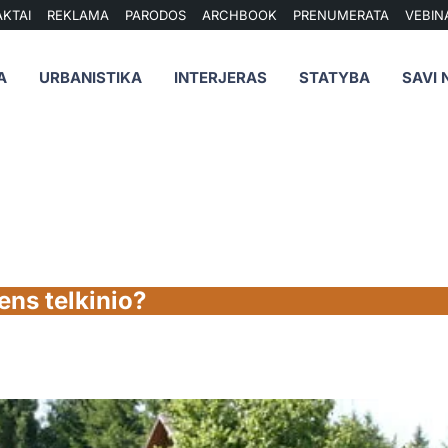
KTAI
REKLAMA
PARODOS
ARCHBOOK
PRENUMERATA
VEBIN
A
URBANISTIKA
INTERJERAS
STATYBA
SAVI 
ens telkinio?