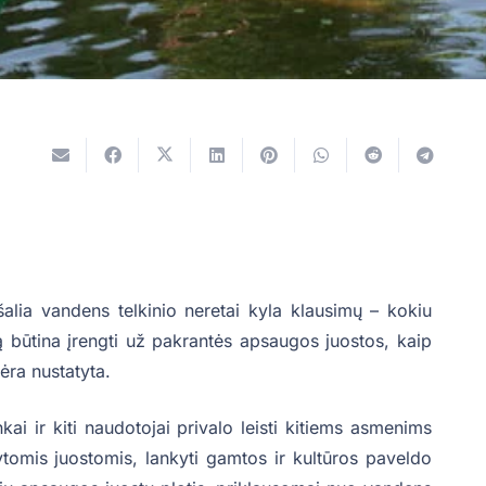
alia vandens telkinio neretai kyla klausimų – kokiu
ą būtina įrengti už pakrantės apsaugos juostos, kaip
ėra nustatyta.
i ir kiti naudotojai privalo leisti kitiems asmenims
tytomis juostomis, lankyti gamtos ir kultūros paveldo