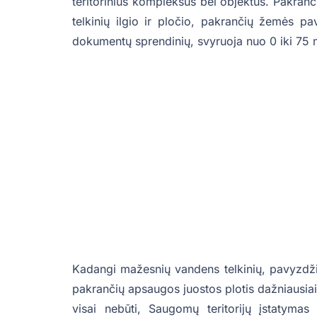
teritorinius kompleksus bei objektus. Pakran
telkinių ilgio ir pločio, pakrančių žemės pav
dokumentų sprendinių, svyruoja nuo 0 iki 75 
Kadangi mažesnių vandens telkinių, pavyzdžiui,
pakrančių apsaugos juostos plotis dažniausiai 
visai nebūti, Saugomų teritorijų įstatym