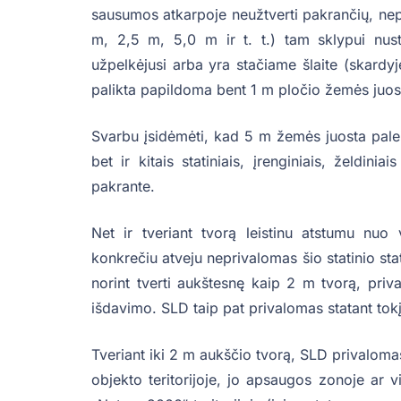
sausumos atkarpoje neužtverti pakrančių, nep
m, 2,5 m, 5,0 m ir t. t.) tam sklypui nust
užpelkėjusi arba yra stačiame šlaite (skardyj
palikta papildoma bent 1 m pločio žemės juos
Svarbu įsidėmėti, kad 5 m žemės juosta palei 
bet ir kitais statiniais, įrenginiais, želdini
pakrante.
Net ir tveriant tvorą leistinu atstumu nuo 
konkrečiu atveju neprivalomas šio statinio sta
norint tverti aukštesnę kaip 2 m tvorą, priv
išdavimo. SLD taip pat privalomas statant tokį
Tveriant iki 2 m aukščio tvorą, SLD privalomas
objekto teritorijoje, jo apsaugos zonoje ar vi