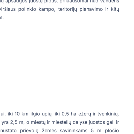
čių apsaugos juostų plotis, priklausomai nuo vandens
iršiaus polinkio kampo, teritorijų planavimo ir kitų
m.
 iki 10 km ilgio upių, iki 0,5 ha ežerų ir tvenkinių,
yra 2,5 m, o miestų ir miestelių dalyse juostos gali ir
as nustato prievolę žemės savininkams 5 m pločio