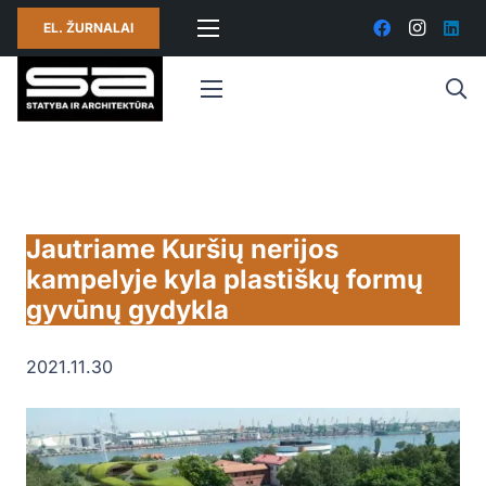
EL. ŽURNALAI
Jautriame Kuršių nerijos
kampelyje kyla plastiškų formų
gyvūnų gydykla
2021.11.30