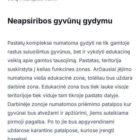
Neapsiribos gyvūnų gydymu
Pastatų komplekse numatoma gydyti ne tik gamtoje
rastus suluošintus gyvūnus, bet ir vykdyti edukacinę
veiklą apie gamtos tausojimą. Pastatas, teritorija
suskirstyta į kelias funkcines zonas. Arčiausiai įėjimo
numatoma vieša edukacinė zona, tolėliau bus uždara
darbinė zona. Edukacinė zona bus tiek lauke visoje
teritorijoje tiek viduje tam tikroje pastato dalyje.
Darbinėje zonoje numatomos priėmimo patalpos kur
gyvūnai bus atvežami ir apžiūrimi, jiems suteikiama
pirmoji pagalba. Po to jie bus apgyvendinami
uždarose karantino patalpose, kuriose įrengti
baseinai.