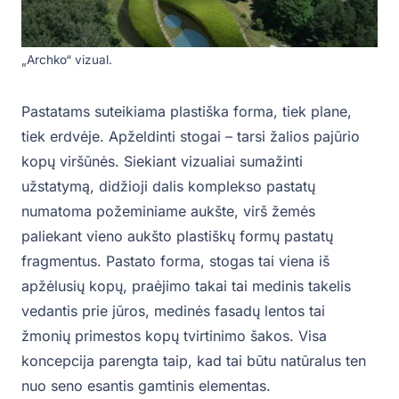
„Archko“ vizual.
Pastatams suteikiama plastiška forma, tiek plane,
tiek erdvėje. Apželdinti stogai – tarsi žalios pajūrio
kopų viršūnės. Siekiant vizualiai sumažinti
užstatymą, didžioji dalis komplekso pastatų
numatoma požeminiame aukšte, virš žemės
paliekant vieno aukšto plastiškų formų pastatų
fragmentus. Pastato forma, stogas tai viena iš
apžėlusių kopų, praėjimo takai tai medinis takelis
vedantis prie jūros, medinės fasadų lentos tai
žmonių primestos kopų tvirtinimo šakos. Visa
koncepcija parengta taip, kad tai būtu natūralus ten
nuo seno esantis gamtinis elementas.