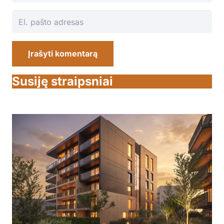
Įrašyti komentarą
Susiję straipsniai