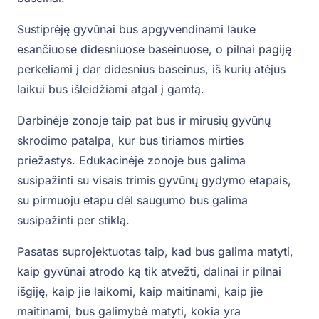
Sustiprėję gyvūnai bus apgyvendinami lauke
esančiuose didesniuose baseinuose, o pilnai pagiję
perkeliami į dar didesnius baseinus, iš kurių atėjus
laikui bus išleidžiami atgal į gamtą.
Darbinėje zonoje taip pat bus ir mirusių gyvūnų
skrodimo patalpa, kur bus tiriamos mirties
priežastys. Edukacinėje zonoje bus galima
susipažinti su visais trimis gyvūnų gydymo etapais,
su pirmuoju etapu dėl saugumo bus galima
susipažinti per stiklą.
Pasatas suprojektuotas taip, kad bus galima matyti,
kaip gyvūnai atrodo ką tik atvežti, dalinai ir pilnai
išgiję, kaip jie laikomi, kaip maitinami, kaip jie
maitinami, bus galimybė matyti, kokia yra