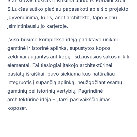
Stanislovas Lukšas ir Kristina Jurkutė. Portalui SA.lt
S.Lukšas sutiko plačiau papasakoti apie šio projekto
įgyvendinimą, kuris, anot architekto, tapo vienu
įsimintiniausiu jo karjeroje.
„Viso būsimo komplekso idėją padiktavo unikali
gamtinė ir istorinė aplinka, supustytos kopos,
želdiniai augantys ant kopų, išdžiuvusios šakos ir kiti
elementai. Tai tiesiogiai įtakojo architektūrinei
pastatų išraiškai, buvo siekiama kuo natūraliau
integruotis į supančią aplinką, neužgožiant esamų
gamtinių bei istorinių vertybių. Pagrindinė
architektūrinė idėja – „tarsi pasivaikščiojimas
kopose“.