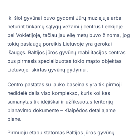
Iki šiol gyvūnai buvo gydomi Jūrų muziejuje arba
neturint tinkamų sąlygų vežami į centrus Lenkijoje
bei Vokietijoje, tačiau jau eilę metų buvo žinoma, jog
tokių paslaugų poreikis Lietuvoje yra gerokai
išaugęs. Baltijos jūros gyvūnų reabilitacijos centras
bus pirmasis specializuotas tokio mąsto objektas
Lietuvoje, skirtas gyvūnų gydymui.
Centro pastatas su lauko baseinais yra tik pirmoji
nedidelė dalis viso komplekso, kuris kol kas
sumanytas tik idėjiškai ir užfiksuotas teritorijų
planavimo dokumente – Klaipėdos detaliajame
plane.
Pirmuoju etapu statomas Baltijos jūros gyvūnų