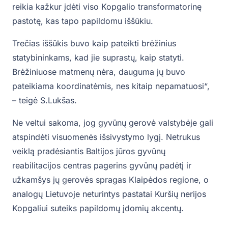
reikia kažkur įdėti viso Kopgalio transformatorinę
pastotę, kas tapo papildomu iššūkiu.
Trečias iššūkis buvo kaip pateikti brėžinius
statybininkams, kad jie suprastų, kaip statyti.
Brėžiniuose matmenų nėra, dauguma jų buvo
pateikiama koordinatėmis, nes kitaip nepamatuosi“,
– teigė S.Lukšas.
Ne veltui sakoma, jog gyvūnų gerovė valstybėje gali
atspindėti visuomenės išsivystymo lygį. Netrukus
veiklą pradėsiantis Baltijos jūros gyvūnų
reabilitacijos centras pagerins gyvūnų padėtį ir
užkamšys jų gerovės spragas Klaipėdos regione, o
analogų Lietuvoje neturintys pastatai Kuršių nerijos
Kopgaliui suteiks papildomų įdomių akcentų.