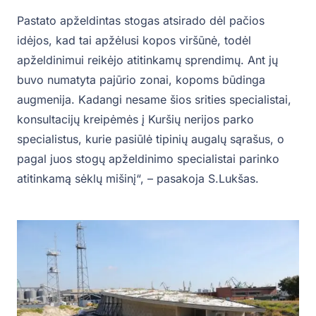
Pastato apželdintas stogas atsirado dėl pačios
idėjos, kad tai apžėlusi kopos viršūnė, todėl
apželdinimui reikėjo atitinkamų sprendimų. Ant jų
buvo numatyta pajūrio zonai, kopoms būdinga
augmenija. Kadangi nesame šios srities specialistai,
konsultacijų kreipėmės į Kuršių nerijos parko
specialistus, kurie pasiūlė tipinių augalų sąrašus, o
pagal juos stogų apželdinimo specialistai parinko
atitinkamą sėklų mišinį“, – pasakoja S.Lukšas.