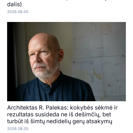
dalis)
2026.08.05
Architektas R. Palekas: kokybės sėkmė ir
rezultatas susideda ne iš dešimčių, bet
turbūt iš šimtų nedidelių gerų atsakymų
2026.08.05