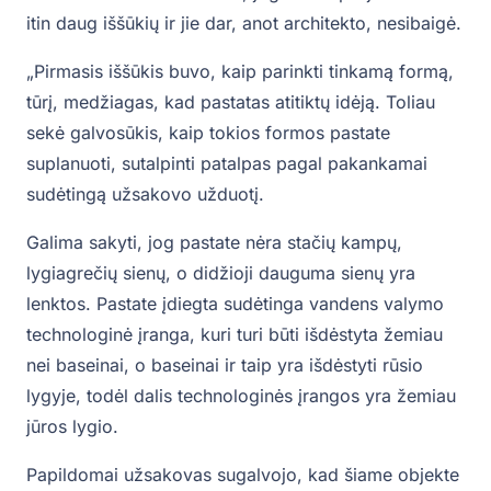
itin daug iššūkių ir jie dar, anot architekto, nesibaigė.
„Pirmasis iššūkis buvo, kaip parinkti tinkamą formą,
tūrį, medžiagas, kad pastatas atitiktų idėją. Toliau
sekė galvosūkis, kaip tokios formos pastate
suplanuoti, sutalpinti patalpas pagal pakankamai
sudėtingą užsakovo užduotį.
Galima sakyti, jog pastate nėra stačių kampų,
lygiagrečių sienų, o didžioji dauguma sienų yra
lenktos. Pastate įdiegta sudėtinga vandens valymo
technologinė įranga, kuri turi būti išdėstyta žemiau
nei baseinai, o baseinai ir taip yra išdėstyti rūsio
lygyje, todėl dalis technologinės įrangos yra žemiau
jūros lygio.
Papildomai užsakovas sugalvojo, kad šiame objekte