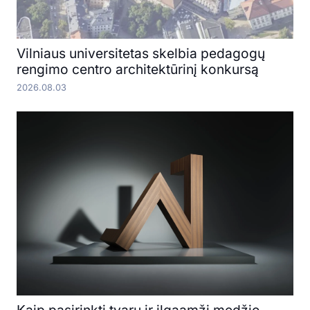
Vilniaus universitetas skelbia pedagogų
rengimo centro architektūrinį konkursą
2026.08.03
Kaip pasirinkti tvarų ir ilgaamžį medžio