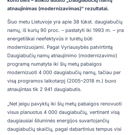
atnaujinimas (modernizavimas)“ rezultatai.
Šiuo metu Lietuvoje yra apie 38 tūkst. daugiabučių
namų, iš kurių 90 proc. – pastatyti iki 1993 m. – yra
energetiškai neefektyvūs ir turėtų būti
modernizuojami. Pagal Vyriausybės patvirtintą
Daugiabučių namų atnaujinimo (modernizavimo)
programą numatyta iki šių metų pabaigos
modernizuoti 4 000 daugiabučių namų, tačiau per
visą programos laikotarpį (2005–2018 m.) buvo
atnaujintas tik 2 941 daugiabutis.
„Net jeigu pavyktų iki šių metų pabaigos renovuoti
visus planuotus 4 000 daugiabučių, vertinant visą
daugiausiai šiluminės energijos suvartojančių
daugiabučių skaičių, pagal dabartinius tempus visi