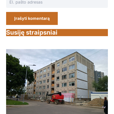
Įrašyti komentarą
Susiję straipsniai