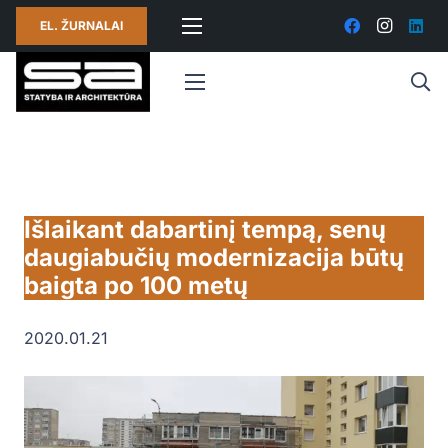
EL. ŽURNALAI
Išlaikant dabartinį tempą, senų
daugiabučių modernizacija būtų
baigta po 100 metų
2020.01.21