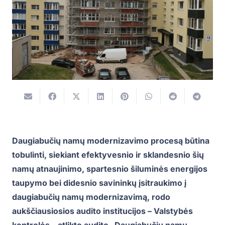
Daugiabučių namų modernizavimo procesą būtina
tobulinti, siekiant efektyvesnio ir sklandesnio šių
namų atnaujinimo, spartesnio šiluminės energijos
taupymo bei didesnio savininkų įsitraukimo į
daugiabučių namų modernizavimą, rodo
aukščiausiosios audito institucijos – Valstybės
kontrolės – atlikto audito „Daugiabučių namų