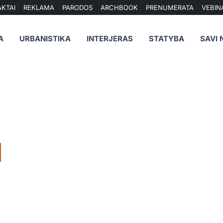
KTAI
REKLAMA
PARODOS
ARCHBOOK
PRENUMERATA
VEBIN
A
URBANISTIKA
INTERJERAS
STATYBA
SAVI 