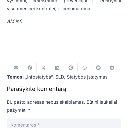
vystymui, neteisėtumo prevencijai ir efektyviai
visuomeninei kontrolei) ir nenumatoma.
AM inf.
Temos:
„Infostatyba“
,
SLD
,
Statybos įstatymas
Parašykite komentarą
El. pašto adresas nebus skelbiamas.
Būtini laukeliai
pažymėti
*