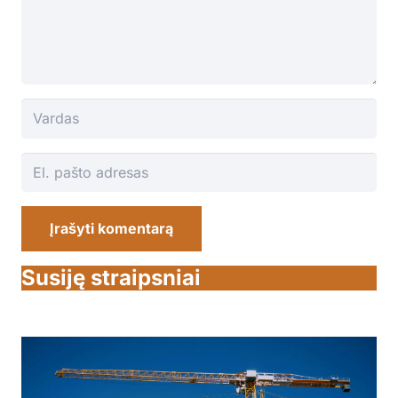
Įrašyti komentarą
Susiję straipsniai