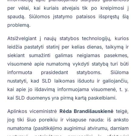
per vėlai, kai kuriais atvejais tik po kreipimosi į
spaudą. Siūlomos įstatymo pataisos išspręstų šią
problemą.
Atsižvelgiant į naujų statybos technologijų, kurios
leidžia pastatyti statinį per kelias dienas, taikymą ir
siekiant sumažinti galimas neigiamas pasekmes,
visuomenė apie numatomą vykdyti statybą turi būti
informuota prasidedant statyboms. Siūloma
nustatyti, kad SLD laikomas išduotu ir galiojančiu,
kai apie jo išdavimą informuojama visuomenė, t. y.
kai SLD duomenys yra pirmą kartą paskelbiami.
Aplinkos viceministrė
Rėda Brandišauskienė
teigė,
jog tiki šiuo poreikiu ir visapuse nauda: iš anksto
numatoma (pasitikėjimo auginimui atvirumu, darniam