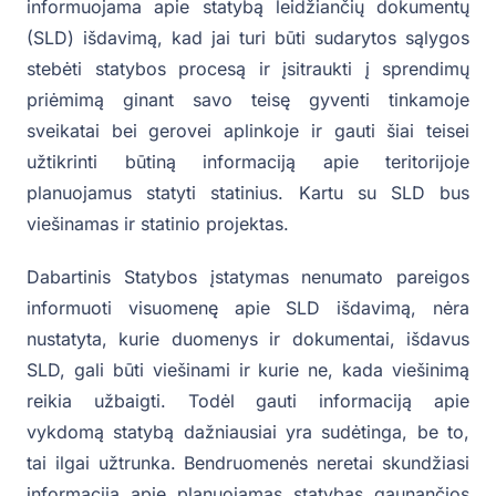
informuojama apie statybą leidžiančių dokumentų
(SLD) išdavimą, kad jai turi būti sudarytos sąlygos
stebėti statybos procesą ir įsitraukti į sprendimų
priėmimą ginant savo teisę gyventi tinkamoje
sveikatai bei gerovei aplinkoje ir gauti šiai teisei
užtikrinti būtiną informaciją apie teritorijoje
planuojamus statyti statinius. Kartu su SLD bus
viešinamas ir statinio projektas.
Dabartinis Statybos įstatymas nenumato pareigos
informuoti visuomenę apie SLD išdavimą, nėra
nustatyta, kurie duomenys ir dokumentai, išdavus
SLD, gali būti viešinami ir kurie ne, kada viešinimą
reikia užbaigti. Todėl gauti informaciją apie
vykdomą statybą dažniausiai yra sudėtinga, be to,
tai ilgai užtrunka. Bendruomenės neretai skundžiasi
informaciją apie planuojamas statybas gaunančios