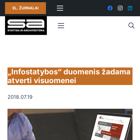
EL. ŽURNALAI
„Infostatybos“ duomenis žadama
atverti visuomenei
2018.07.19