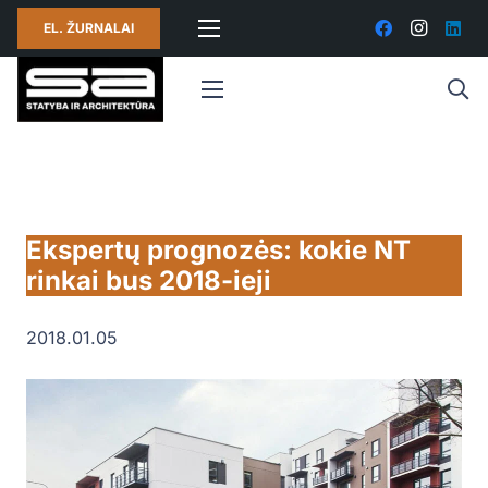
EL. ŽURNALAI
Ekspertų prognozės: kokie NT
rinkai bus 2018-ieji
2018.01.05