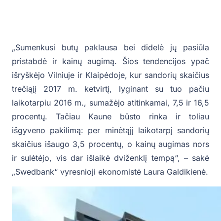
„Sumenkusi butų paklausa bei didelė jų pasiūla
pristabdė ir kainų augimą. Šios tendencijos ypač
išryškėjo Vilniuje ir Klaipėdoje, kur sandorių skaičius
trečiąjį 2017 m. ketvirtį, lyginant su tuo pačiu
laikotarpiu 2016 m., sumažėjo atitinkamai, 7,5 ir 16,5
procentų. Tačiau Kaune būsto rinka ir toliau
išgyveno pakilimą: per minėtąjį laikotarpį sandorių
skaičius išaugo 3,5 procentų, o kainų augimas nors
ir sulėtėjo, vis dar išlaikė dviženklį tempą“, – sakė
„Swedbank“ vyresnioji ekonomistė Laura Galdikienė.