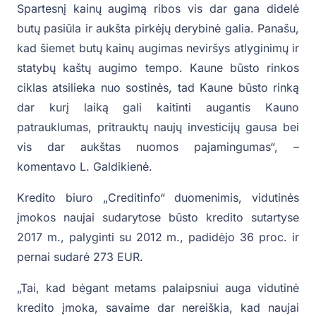
Spartesnį kainų augimą ribos vis dar gana didelė
butų pasiūla ir aukšta pirkėjų derybinė galia. Panašu,
kad šiemet butų kainų augimas neviršys atlyginimų ir
statybų kaštų augimo tempo. Kaune būsto rinkos
ciklas atsilieka nuo sostinės, tad Kaune būsto rinką
dar kurį laiką gali kaitinti augantis Kauno
patrauklumas, pritrauktų naujų investicijų gausa bei
vis dar aukštas nuomos pajamingumas“, –
komentavo L. Galdikienė.
Kredito biuro „Creditinfo“ duomenimis, vidutinės
įmokos naujai sudarytose būsto kredito sutartyse
2017 m., palyginti su 2012 m., padidėjo 36 proc. ir
pernai sudarė 273 EUR.
„Tai, kad bėgant metams palaipsniui auga vidutinė
kredito įmoka, savaime dar nereiškia, kad naujai