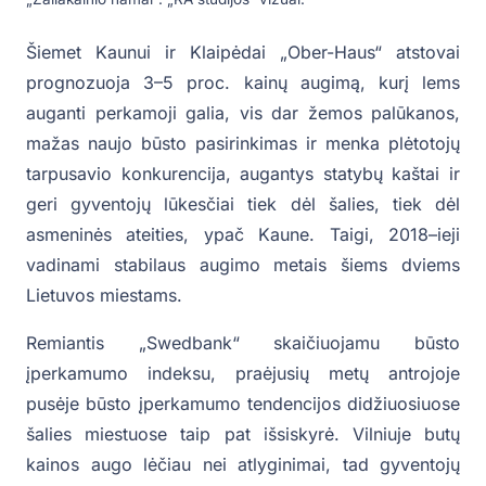
Šiemet Kaunui ir Klaipėdai „Ober-Haus“ atstovai
prognozuoja 3–5 proc. kainų augimą, kurį lems
auganti perkamoji galia, vis dar žemos palūkanos,
mažas naujo būsto pasirinkimas ir menka plėtotojų
tarpusavio konkurencija, augantys statybų kaštai ir
geri gyventojų lūkesčiai tiek dėl šalies, tiek dėl
asmeninės ateities, ypač Kaune. Taigi, 2018–ieji
vadinami stabilaus augimo metais šiems dviems
Lietuvos miestams.
Remiantis „Swedbank“ skaičiuojamu būsto
įperkamumo indeksu, praėjusių metų antrojoje
pusėje būsto įperkamumo tendencijos didžiuosiuose
šalies miestuose taip pat išsiskyrė. Vilniuje butų
kainos augo lėčiau nei atlyginimai, tad gyventojų