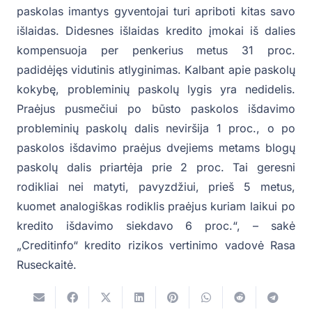
paskolas imantys gyventojai turi apriboti kitas savo
išlaidas. Didesnes išlaidas kredito įmokai iš dalies
kompensuoja per penkerius metus 31 proc.
padidėjęs vidutinis atlyginimas. Kalbant apie paskolų
kokybę, probleminių paskolų lygis yra nedidelis.
Praėjus pusmečiui po būsto paskolos išdavimo
probleminių paskolų dalis neviršija 1 proc., o po
paskolos išdavimo praėjus dvejiems metams blogų
paskolų dalis priartėja prie 2 proc. Tai geresni
rodikliai nei matyti, pavyzdžiui, prieš 5 metus,
kuomet analogiškas rodiklis praėjus kuriam laikui po
kredito išdavimo siekdavo 6 proc.“, – sakė
„Creditinfo“ kredito rizikos vertinimo vadovė Rasa
Ruseckaitė.