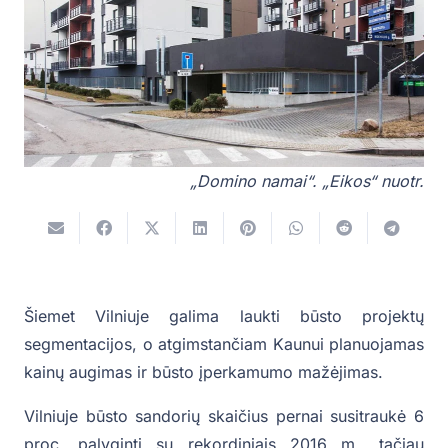
„Domino namai“. „Eikos“ nuotr.
Šiemet Vilniuje galima laukti būsto projektų
segmentacijos, o atgimstančiam Kaunui planuojamas
kainų augimas ir būsto įperkamumo mažėjimas.
Vilniuje būsto sandorių skaičius pernai susitraukė 6
proc. palyginti su rekordiniais 2016 m., tačiau