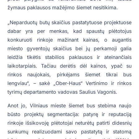
žymaus paklausos mažėjimo šiemet nesitikima.
„Neparduotų butų skaičius pastatytuose projektuose
dabar yra per menkas, kad spaustų plėtotojus
konkuruoti rinkoje mažinant kainas, o augantis
miesto gyventojų skaičius bei jų perkamoji galia
leidžia tikėtis stabilios paklausos ir ateinančiais
laikotarpiais. Tačiau derėtis dėl kainos, ypač su
rinkos naujokais, pirkėjams šiemet tikrai bus
lengviau“, – sakė „Ober-Haus“ Vertinimo ir rinkos
tyrimų departamento vadovas Saulius Vagonis.
Anot jo, Vilniaus mieste šiemet bus stebima naujo
būsto projektų segmentacija: patyrę ir reputaciją
rinkoje išsikovoję plėtotojai neturėtų patirti didesnių
sunkumų realizuodami savo pastatytą ir statomą