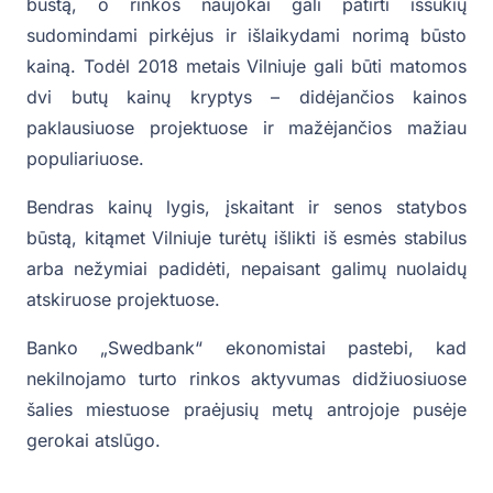
būstą, o rinkos naujokai gali patirti iššūkių
sudomindami pirkėjus ir išlaikydami norimą būsto
kainą. Todėl 2018 metais Vilniuje gali būti matomos
dvi butų kainų kryptys – didėjančios kainos
paklausiuose projektuose ir mažėjančios mažiau
populiariuose.
Bendras kainų lygis, įskaitant ir senos statybos
būstą, kitąmet Vilniuje turėtų išlikti iš esmės stabilus
arba nežymiai padidėti, nepaisant galimų nuolaidų
atskiruose projektuose.
Banko „Swedbank“ ekonomistai pastebi, kad
nekilnojamo turto rinkos aktyvumas didžiuosiuose
šalies miestuose praėjusių metų antrojoje pusėje
gerokai atslūgo.