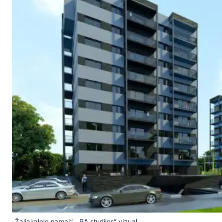
„Žaliakalnio namai“. „RA studijos“ vizual.