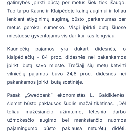
galimybės įpirkti būstą per metus šiek tiek išaugo.
Tuo tarpu Kaune ir Klaipėdoje kainų augimui ir toliau
lenkiant atlyginimų augimą, būsto įperkamumas per
metus gerokai sumenko. Visgi įpirkti butą šiuose
miestuose gyventojams vis dar kur kas lengviau.
Kauniečių pajamos yra dukart didesnės, o
klaipėdiečių – 84 proc. didesnės nei pakankamos
įpirkti butą savo mieste. Trečiąjį šių metų ketvirtį
vilniečių pajamos buvo 24,8 proc. didesnės nei
pakankamos įpirkti butą sostinėje.
Pasak „Swedbank“ ekonomistės L. Galdikienės,
šiemet būsto paklausos šuolis mažai tikėtinas. „Dėl
toliau mažėsiančio užimtumo, lėtesnio darbo
užmokesčio augimo bei menkstančio nuomos
pajamingumo būsto paklausa neturėtų didėti.