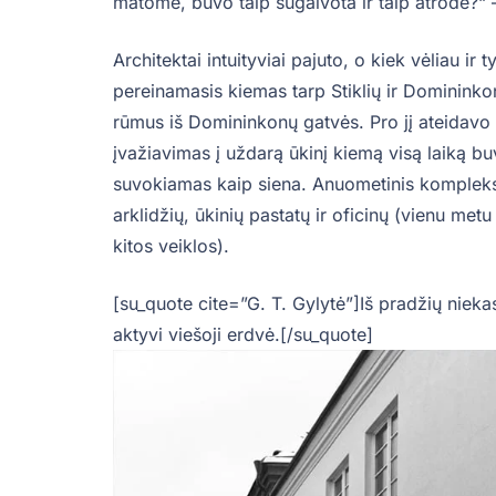
matome, buvo taip sugalvota ir taip atrodė?“ 
Architektai intuityviai pajuto, o kiek vėliau ir
pereinamasis kiemas tarp Stiklių ir Domininkon
rūmus iš Domininkonų gatvės. Pro jį ateidavo sv
įvažiavimas į uždarą ūkinį kiemą visą laiką buv
suvokiamas kaip siena. Anuometinis kompleksa
arklidžių, ūkinių pastatų ir oficinų (vienu met
kitos veiklos).
[su_quote cite=”G. T. Gylytė”]Iš pradžių niekas
aktyvi viešoji erdvė.[/su_quote]