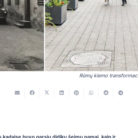
Rūmų kiemo transformacij
s kadaise buvo garsių didikų šeimų namai, kaip ir