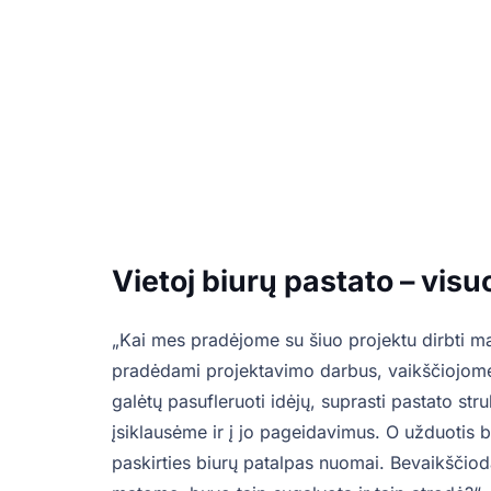
Vietoj biurų pastato – vis
„Kai mes pradėjome su šiuo projektu dirbti ma
pradėdami projektavimo darbus, vaikščiojome
galėtų pasufleruoti idėjų, suprasti pastato st
įsiklausėme ir į jo pageidavimus. O užduotis 
paskirties biurų patalpas nuomai. Bevaikščiod