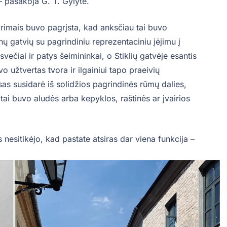
– pasakoja G. T. Gylytė.
 tyrimais buvo pagrįsta, kad anksčiau tai buvo
ų gatvių su pagrindiniu reprezentaciniu įėjimu į
ečiai ir patys šeimininkai, o Stiklių gatvėje esantis
o užtvertas tvora ir ilgainiui tapo praeivių
s susidarė iš solidžios pagrindinės rūmų dalies,
u tai buvo aludės arba kepyklos, raštinės ar įvairios
 nesitikėjo, kad pastate atsiras dar viena funkcija –