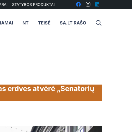
ARAI
STATYBOS PRODUKTAI
NAMAI
NT
TEISĖ
SA.LT RAŠO
as erdves atvėrė „Senatorių