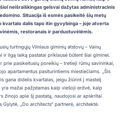
 šiol neišraiškingas gelsvai dažytas administracinis
domino. Situacija iš esmės pasikeitė šių metų
 kvartalo dalis tapo itin gyvybinga – joje atverta
avinėmis, restoranais ir parduotuvėlėmis.
sių turtingųjų Vilniaus giminių atstovų – Vainų
ir ilgą laiką pastatai priklausė būtent šiai giminei.
 prie pasikeitusių poreikių – tretieji rūmų savininkai,
jo apartamentus pasiturintiems miestiečiams. „Šis
 gana didelis kvartalas, jeigu žiūrint į mastelį
 yra mažai pažįstamas kaip viešoji erdvė, kaip
s žinojo apie šį pastatą, naudojosi ar apskritai
 Gylytė, „Do architects“ partnerė, architektė.