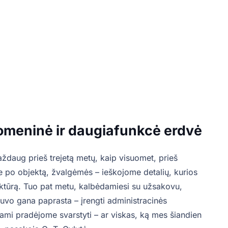
uomeninė ir daugiafunkcė erdvė
ždaug prieš trejetą metų, kaip visuomet, prieš
 po objektą, žvalgėmės – ieškojome detalių, kurios
ruktūrą. Tuo pat metu, kalbėdamiesi su užsakovu,
buvo gana paprasta – įrengti administracinės
ami pradėjome svarstyti – ar viskas, ką mes šiandien