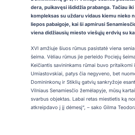
dera, puikavęsi išdidžia prabanga. Tačiau iki
kompleksas su uždaru vidaus kiemu nieko ne
liepos pabaigoje, kai ši apmirusi Senamiesčio
viena didžiausių miesto viešųjų erdvių su k
XVI amžiuje šiuos rūmus pasistatė viena seniau
šeima. Vėliau rūmus jie perleido Pociejų šeimai 
Keičiantis savininkams rūmai buvo pritaikomi ir
Umiastovskiai, patys čia negyveno, bet nuomo
Domininkonų ir Stiklių gatvių sankryžoje esantis
Vilniaus Senamiesčio žemėlapyje, mūsų kartai
svarbus objektas. Labai retas miestietis ką nor
atkreipdavo į jį dėmesį“, – sako Gilma Teodora