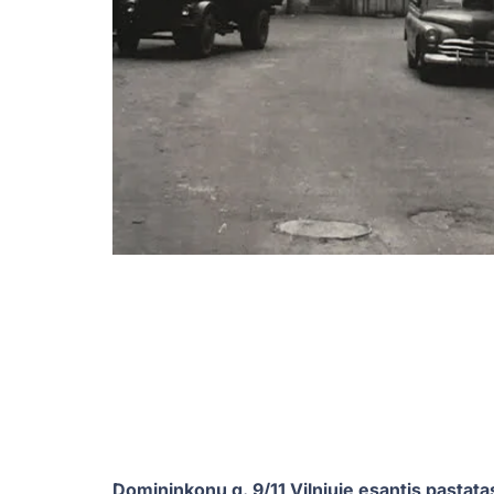
Domininkonų g. 9/11 Vilniuje esantis pastata