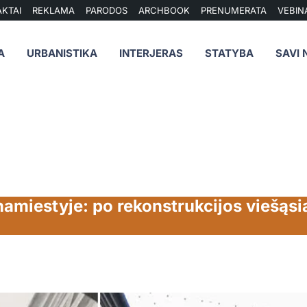
KTAI
REKLAMA
PARODOS
ARCHBOOK
PRENUMERATA
VEBIN
A
URBANISTIKA
INTERJERAS
STATYBA
SAVI 
amiestyje: po rekonstrukcijos viešąsi