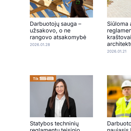
Darbuotojų sauga –
Siūloma a
užsakovo, o ne
reglamen
rangovo atsakomybė
kraštova
architekt
2026.01.28
2026.01.21
Statybos techninių
Darbuoto
reglamentų teisinio
naujasis