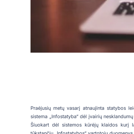
Praėjusių metų vasarį atnaujinta statybos le
sistema „Infostatyba“ dėl įvairių nesklandum
Šiuokart dėl sistemos kūrėjų klaidos kurį 
tūkstančių „Infostatybos“ vartotojų duomenys