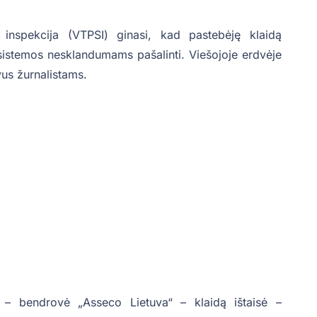
s inspekcija (VTPSI) ginasi, kad pastebėję klaidą
sistemos nesklandumams pašalinti. Viešojoje erdvėje
vus žurnalistams.
a – bendrovė „Asseco Lietuva“ – klaidą ištaisė –