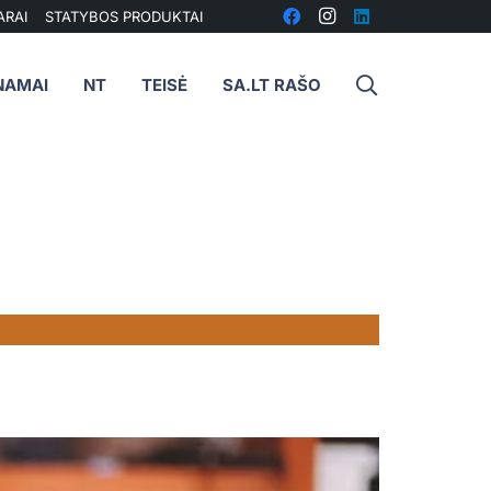
ARAI
STATYBOS PRODUKTAI
NAMAI
NT
TEISĖ
SA.LT RAŠO