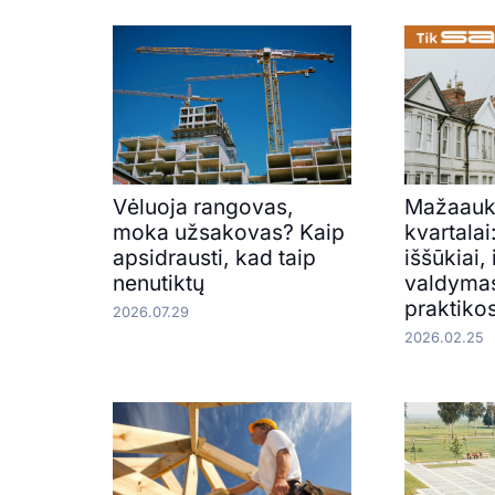
Vėluoja rangovas,
Mažaauk
moka užsakovas? Kaip
kvartalai:
apsidrausti, kad taip
iššūkiai,
nenutiktų
valdymas
praktik
2026.07.29
2026.02.25