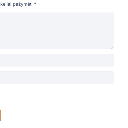
ukeliai pažymėti
*