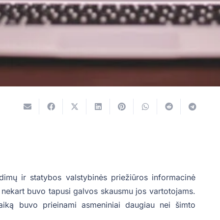
idimų ir statybos valstybinės priežiūros informacinė
ų nekart buvo tapusi galvos skausmu jos vartotojams.
laiką buvo prieinami asmeniniai daugiau nei šimto
.