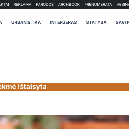
KTAI
REKLAMA
PARODOS
ARCHBOOK
PRENUMERATA
VEBIN
A
URBANISTIKA
INTERJERAS
STATYBA
SAVI 
ėkmė ištaisyta