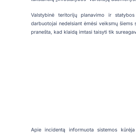
Valstybinė teritorijų planavimo ir statybo
darbuotojai nedelsiant ėmėsi veiksmų šiems 
pranešta, kad klaidą imtasi taisyti tik sureaga
Apie incidentą informuota sistemos kūrėj