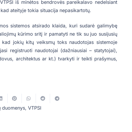
VTPSI iš minėtos bendrovės pareikalavo nedelsiant
, kad ateityje tokia situacija nepasikartotų.
os sistemos atsirado klaida, kuri sudarė galimybę
liojimų kūrimo sritį ir pamatyti ne tik su juo susijusių
 kad jokių kitų veiksmų toks naudotojas sistemoje
jasi registruoti naudotojai (dažniausiai – statytojai),
dovus, architektus ar kt.) tvarkyti ir teikti prašymus,
jų duomenys
,
VTPSI