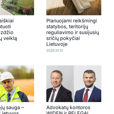
iškiai
Planuojami reikšmingi
tuoti
statybos, teritorijų
izdžio
reguliavimo ir susijusių
ų veiklą
sričių pokyčiai
Lietuvoje
2026.01.13
jų sauga –
Advokatų kontoros
 Lietuvos
WIDEN ir RELEGAL