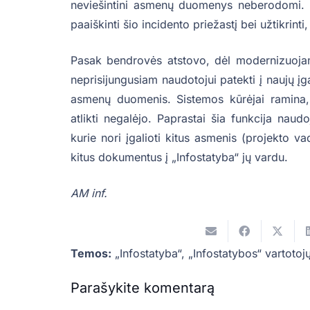
neviešintini asmenų duomenys neberodomi. 
paaiškinti šio incidento priežastį bei užtikrinti
Pasak bendrovės atstovo, dėl modernizuojam
neprisijungusiam naudotojui patekti į naujų įga
asmenų duomenis. Sistemos kūrėjai ramina,
atlikti negalėjo. Paprastai šia funkcija naudo
kurie nori įgalioti kitus asmenis (projekto va
kitus dokumentus į „Infostatyba“ jų vardu.
AM inf.
Temos:
„Infostatyba“
,
„Infostatybos“ vartoto
Parašykite komentarą