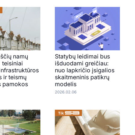
ščių namų
Statybų leidimai bus
 teisiniai
išduodami greičiau:
 infrastruktūros
nuo lapkričio įsigalios
 ir teismų
skaitmeninis patikrų
os pamokos
modelis
2026.02.06