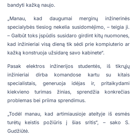
bandyti kažką naujo.
„Manau, kad daugumai merginų inžinerinės
specialybės tiesiog nekelia susidomėjimo, – teigia ji.
– Galbūt toks įspūdis susidaro girdint kitų nuomones,
kad inžinieriai visą dieną tik sėdi prie kompiuterio ar
kažką konstruoja užsidarę savo kabinete“.
Pasak elektros inžinerijos studentės, iš tikrųjų
inžinieriai dirba komandose kartu su kitais
specialistais, generuoja idėjas ir, pritaikydami
kiekvieno turimas žinias, sprendžia konkrečias
problemas bei priima sprendimus.
„Todėl manau, kad artimiausioje ateityje iš esmės
turėtų keistis požiūris į šias sritis“, – sako S.
Gudžiūtė.