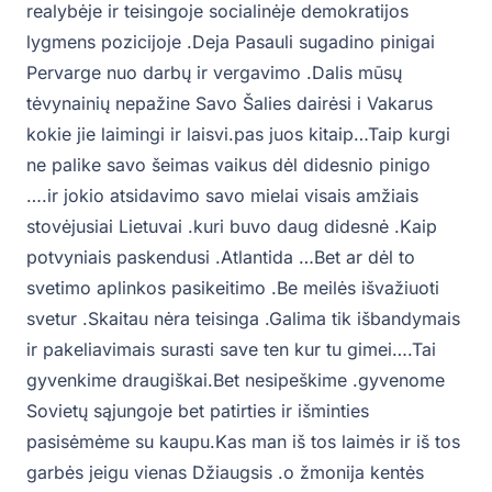
realybėje ir teisingoje socialinėje demokratijos
lygmens pozicijoje .Deja Pasauli sugadino pinigai
Pervarge nuo darbų ir vergavimo .Dalis mūsų
tėvynainių nepažine Savo Šalies dairėsi i Vakarus
kokie jie laimingi ir laisvi.pas juos kitaip…Taip kurgi
ne palike savo šeimas vaikus dėl didesnio pinigo
….ir jokio atsidavimo savo mielai visais amžiais
stovėjusiai Lietuvai .kuri buvo daug didesnė .Kaip
potvyniais paskendusi .Atlantida …Bet ar dėl to
svetimo aplinkos pasikeitimo .Be meilės išvažiuoti
svetur .Skaitau nėra teisinga .Galima tik išbandymais
ir pakeliavimais surasti save ten kur tu gimei….Tai
gyvenkime draugiškai.Bet nesipeškime .gyvenome
Sovietų sąjungoje bet patirties ir išminties
pasisėmėme su kaupu.Kas man iš tos laimės ir iš tos
garbės jeigu vienas Džiaugsis .o žmonija kentės