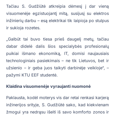
Tačiau S. Gudžiūtė atkreipia dėmesį į dar vieną
visuomenėje egzistuojantį mitą, susijusį su elektros
inžinierių darbu – esą elektrikai tik laipioja po stulpus
ir sukioja rozetes.
„Galbūt tai buvo tiesa prieš daugelį metų, tačiau
dabar didelė dalis šios specialybės profesionalų
puikiai išmano ekonomiką, IT, domisi naujausiais
technologiniais pasiekimais – ne tik Lietuvos, bet ir
užsienio – ir geba juos taikyti darbinėje veikloje“, –
pažymi KTU EEF studentė.
Klaidina visuomenėje vyraujanti nuomonė
Paklausta, kodėl moterys vis dar retai renkasi karjerą
inžinerijos srityje, S. Gudžiūtė sako, kad kiekvienam
žmogui yra nedrąsu išeiti iš savo komforto zonos ir