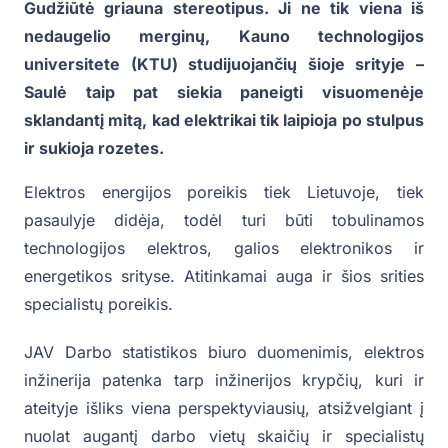
Gudžiūtė griauna stereotipus. Ji ne tik viena iš
nedaugelio merginų, Kauno technologijos
universitete (KTU) studijuojančių šioje srityje –
Saulė taip pat siekia paneigti visuomenėje
sklandantį mitą, kad elektrikai tik laipioja po stulpus
ir sukioja rozetes.
Elektros energijos poreikis tiek Lietuvoje, tiek
pasaulyje didėja, todėl turi būti tobulinamos
technologijos elektros, galios elektronikos ir
energetikos srityse. Atitinkamai auga ir šios srities
specialistų poreikis.
JAV Darbo statistikos biuro duomenimis, elektros
inžinerija patenka tarp inžinerijos krypčių, kuri ir
ateityje išliks viena perspektyviausių, atsižvelgiant į
nuolat augantį darbo vietų skaičių ir specialistų