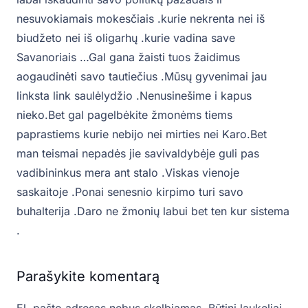
nesuvokiamais mokesčiais .kurie nekrenta nei iš
biudžeto nei iš oligarhų .kurie vadina save
Savanoriais …Gal gana žaisti tuos žaidimus
aogaudinėti savo tautiečius .Mūsų gyvenimai jau
linksta link saulėlydžio .Nenusinešime i kapus
nieko.Bet gal pagelbėkite žmonėms tiems
paprastiems kurie nebijo nei mirties nei Karo.Bet
man teismai nepadės jie savivaldybėje guli pas
vadibininkus mera ant stalo .Viskas vienoje
saskaitoje .Ponai senesnio kirpimo turi savo
buhalterija .Daro ne žmonių labui bet ten kur sistema
.
Parašykite komentarą