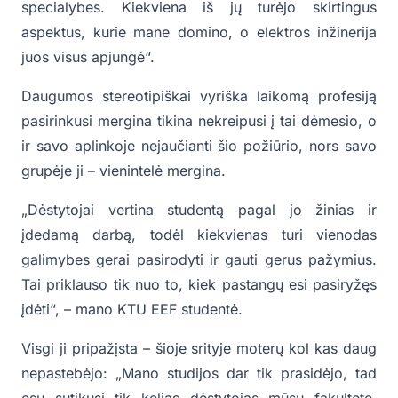
specialybes. Kiekviena iš jų turėjo skirtingus
aspektus, kurie mane domino, o elektros inžinerija
juos visus apjungė“.
Daugumos stereotipiškai vyriška laikomą profesiją
pasirinkusi mergina tikina nekreipusi į tai dėmesio, o
ir savo aplinkoje nejaučianti šio požiūrio, nors savo
grupėje ji – vienintelė mergina.
„Dėstytojai vertina studentą pagal jo žinias ir
įdedamą darbą, todėl kiekvienas turi vienodas
galimybes gerai pasirodyti ir gauti gerus pažymius.
Tai priklauso tik nuo to, kiek pastangų esi pasiryžęs
įdėti“, – mano KTU EEF studentė.
Visgi ji pripažįsta – šioje srityje moterų kol kas daug
nepastebėjo: „Mano studijos dar tik prasidėjo, tad
esu sutikusi tik kelias dėstytojas mūsų fakultete,