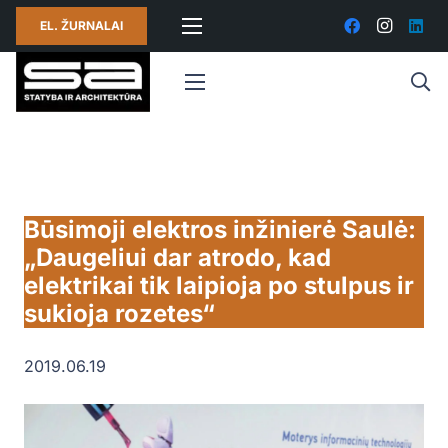
EL. ŽURNALAI
Būsimoji elektros inžinierė Saulė:
„Daugeliui dar atrodo, kad
elektrikai tik laipioja po stulpus ir
sukioja rozetes“
2019.06.19