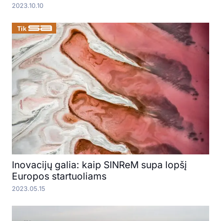
2023.10.10
Inovacijų galia: kaip SINReM supa lopšį
Europos startuoliams
2023.05.15