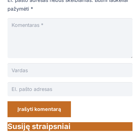
El. pašto adresas nebus skelbiamas.
Būtini laukeliai
pažymėti
*
Įrašyti komentarą
Susiję straipsniai