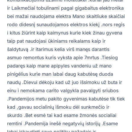
ir Laikmečiai tobulinami pagal gigabaitus elektronika
bei mažai naudojama elektra Mano skaitliuke skaičiai
rodo didesnį sunaudojamos elektros kiekį .nors regis
i kitus žiūrint kaip kaimynus kurie kiek žinau gyvena
taip pat naudojasi ūkiniams reikalams kaip ir
šaldytuvą .ir itarimus kelia virš manęs darantis
asmuo remontus kuris vyksta apie 7mrtus .Tiesiog
padaręs kaip mane apipyles vandeniu už mano
pinigėlius kurie man labai daug kabutėsę duoda
naudų .Dievui dėkoju kad už juo išsimoku už buta ir
einu i nemokama carito valgykla pavalgyti sriubos
.Pandemijos metu pakito gyvenimas kabutėse tik tiek
kad ,gavau socialinių išmoku dėl sunkmečio ir
skurdo .Bet esmė tai kad esame žmonės socialiai
remtini .Pandemija inešė negatyvių istorijų .Esame
labai iskaudinti savo politikų pažadais ir