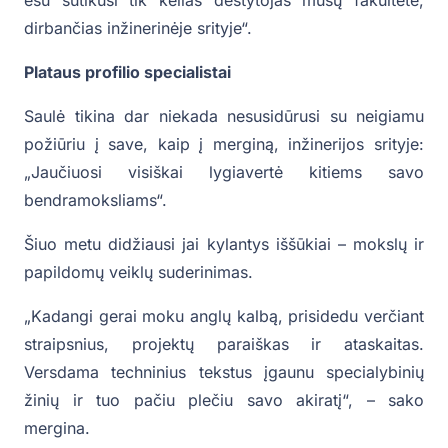
dirbančias inžinerinėje srityje“.
Plataus profilio specialistai
Saulė tikina dar niekada nesusidūrusi su neigiamu
požiūriu į save, kaip į merginą, inžinerijos srityje:
„Jaučiuosi visiškai lygiavertė kitiems savo
bendramoksliams“.
Šiuo metu didžiausi jai kylantys iššūkiai – mokslų ir
papildomų veiklų suderinimas.
„Kadangi gerai moku anglų kalbą, prisidedu verčiant
straipsnius, projektų paraiškas ir ataskaitas.
Versdama techninius tekstus įgaunu specialybinių
žinių ir tuo pačiu plečiu savo akiratį“, – sako
mergina.