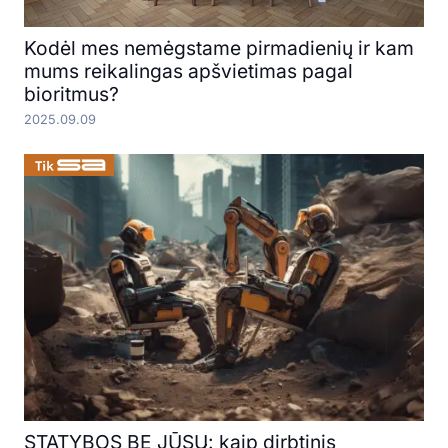
Kodėl mes nemėgstame pirmadienių ir kam
mums reikalingas apšvietimas pagal
bioritmus?
2025.09.09
STATYBOS BE JŪSŲ: kaip dirbtinis