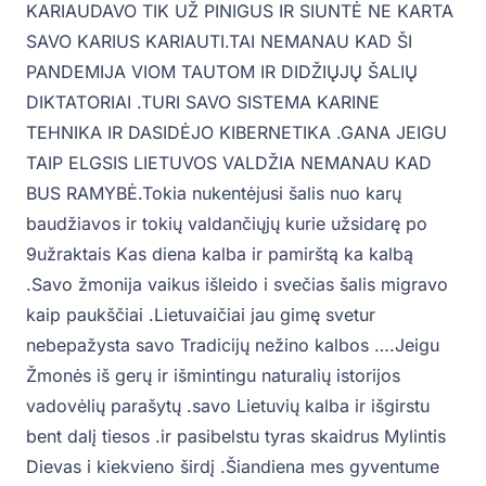
KARIAUDAVO TIK UŽ PINIGUS IR SIUNTĖ NE KARTA
SAVO KARIUS KARIAUTI.TAI NEMANAU KAD ŠI
PANDEMIJA VIOM TAUTOM IR DIDŽIŲJŲ ŠALIŲ
DIKTATORIAI .TURI SAVO SISTEMA KARINE
TEHNIKA IR DASIDĖJO KIBERNETIKA .GANA JEIGU
TAIP ELGSIS LIETUVOS VALDŽIA NEMANAU KAD
BUS RAMYBĖ.Tokia nukentėjusi šalis nuo karų
baudžiavos ir tokių valdančiųjų kurie užsidarę po
9užraktais Kas diena kalba ir pamirštą ka kalbą
.Savo žmonija vaikus išleido i svečias šalis migravo
kaip paukščiai .Lietuvaičiai jau gimę svetur
nebepažysta savo Tradicijų nežino kalbos ….Jeigu
Žmonės iš gerų ir išmintingu naturalių istorijos
vadovėlių parašytų .savo Lietuvių kalba ir išgirstu
bent dalį tiesos .ir pasibelstu tyras skaidrus Mylintis
Dievas i kiekvieno širdį .Šiandiena mes gyventume