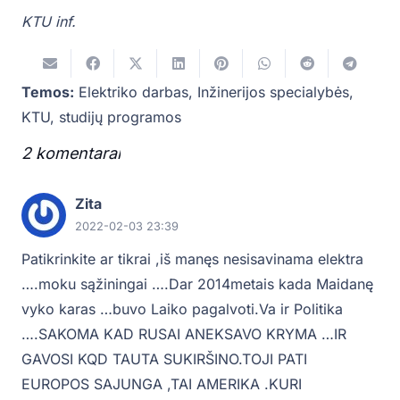
KTU inf.
Temos:
Elektriko darbas
,
Inžinerijos specialybės
,
KTU
,
studijų programos
2
komentarai
.
Zita
2022-02-03 23:39
Patikrinkite ar tikrai ,iš manęs nesisavinama elektra
….moku sąžiningai ….Dar 2014metais kada Maidanę
vyko karas …buvo Laiko pagalvoti.Va ir Politika
….SAKOMA KAD RUSAI ANEKSAVO KRYMA …IR
GAVOSI KQD TAUTA SUKIRŠINO.TOJI PATI
EUROPOS SAJUNGA ,TAI AMERIKA .KURI