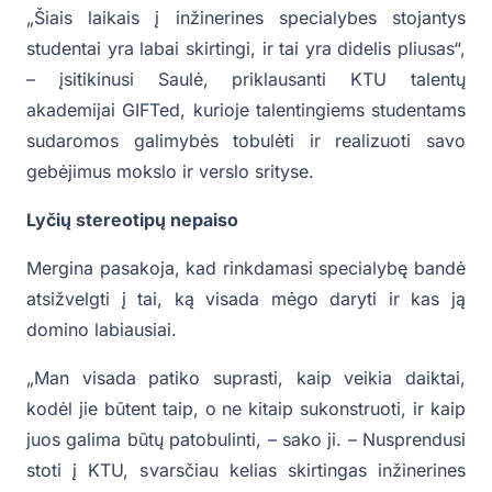
„Šiais laikais į inžinerines specialybes stojantys
studentai yra labai skirtingi, ir tai yra didelis pliusas“,
– įsitikinusi Saulė, priklausanti KTU talentų
akademijai GIFTed, kurioje talentingiems studentams
sudaromos galimybės tobulėti ir realizuoti savo
gebėjimus mokslo ir verslo srityse.
Lyčių stereotipų nepaiso
Mergina pasakoja, kad rinkdamasi specialybę bandė
atsižvelgti į tai, ką visada mėgo daryti ir kas ją
domino labiausiai.
„Man visada patiko suprasti, kaip veikia daiktai,
kodėl jie būtent taip, o ne kitaip sukonstruoti, ir kaip
juos galima būtų patobulinti, – sako ji. – Nusprendusi
stoti į KTU, svarsčiau kelias skirtingas inžinerines