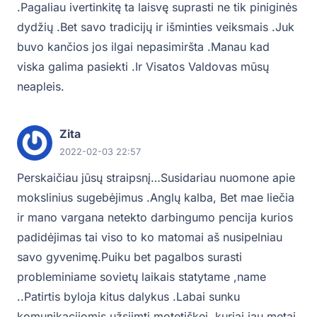
.Pagaliau ivertinkitę ta laisvę suprasti ne tik piniginės
dydžių .Bet savo tradicijų ir išminties veiksmais .Juk
buvo kančios jos ilgai nepasimiršta .Manau kad
viska galima pasiekti .Ir Visatos Valdovas mūsų
neapleis.
Zita
2022-02-03 22:57
Perskaičiau jūsų straipsnį…Susidariau nuomone apie
mokslinius sugebėjimus .Anglų kalba, Bet mae liečia
ir mano vargana netekto darbingumo pencija kurios
padidėjimas tai viso to ko matomai aš nusipelniau
savo gyvenimę.Puiku bet pagalbos surasti
probleminiame sovietų laikais statytame ,name
..Patirtis byloja kitus dalykus .Labai sunku
komunikacijomis užsiimti motetiškei .kuriai jau metai