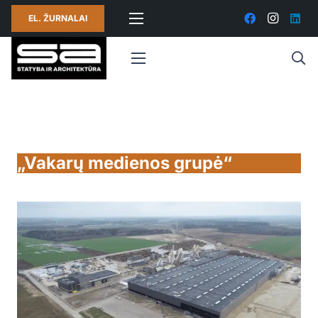
EL. ŽURNALAI
„Vakarų medienos grupė“