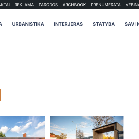
KTAI
REKLAMA
PARODOS
ARCHBOOK
PRENUMERATA
VEBIN
A
URBANISTIKA
INTERJERAS
STATYBA
SAVI 