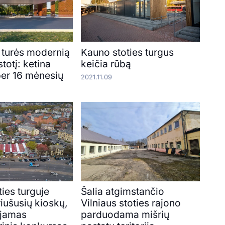
 turės modernią
Kauno stoties turgus
totį: ketina
keičia rūbą
per 16 mėnesių
2021.11.09
ies turguje
Šalia atgimstančio
riušusių kioskų,
Vilniaus stoties rajono
ojamas
parduodama mišrių