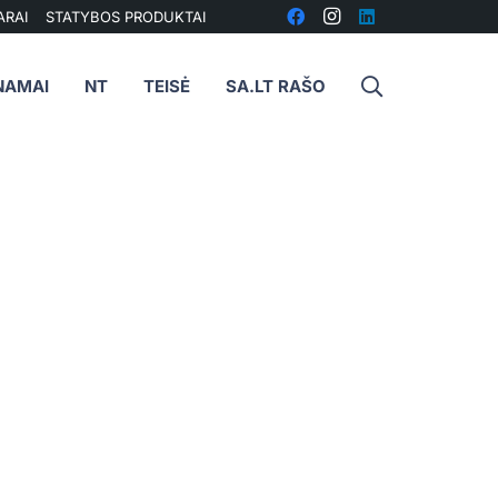
ARAI
STATYBOS PRODUKTAI
NAMAI
NT
TEISĖ
SA.LT RAŠO