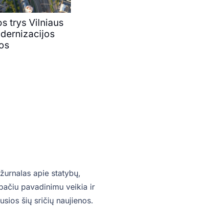
s trys Vilniaus
odernizacijos
vos
žurnalas apie statybų,
o pačiu pavadinimu veikia ir
sios šių sričių naujienos.