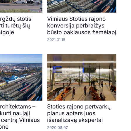
rgždų stotis
Vilniaus Stoties rajono
ti turėtų šių
konversija perbraižys
igoje
būsto paklausos žemėlapį
2021.01.18
architektams –
Stoties rajono pertvarkų
kurti naująjį
planus aptars juos
centrą Vilniaus
išanalizavę ekspertai
jone
2020.08.07