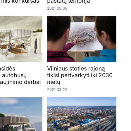
rinis konkursas
pastatų teritorija
2021.05.05
asidės
Vilniaus stoties rajoną
 autobusų
tikisi pertvarkyti iki 2030
naujinimo darbai
metų
2021.03.22