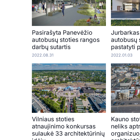
Pasirašyta Panevėžio
Jurbarkas
autobusų stoties rangos
autobusų s
darbų sutartis
pastatyti 
2022.08.31
2022.01.03
Vilniaus stoties
Kauno stot
atnaujinimo konkursas
neliks apt
sulaukė 33 architektūrinių
organizu