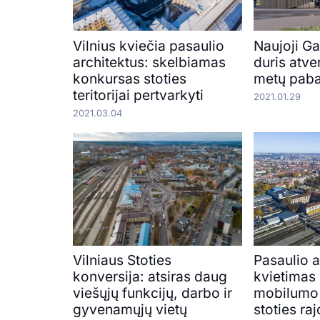
Vilnius kviečia pasaulio
Naujoji Ga
architektus: skelbiamas
duris atver
konkursas stoties
metų paba
teritorijai pertvarkyti
2021.01.29
2021.03.04
Vilniaus Stoties
Pasaulio 
konversija: atsiras daug
kvietimas 
viešųjų funkcijų, darbo ir
mobilumo 
gyvenamųjų vietų
stoties ra