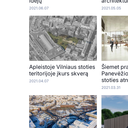
idėjų
architektū
2021.06.07
2021.05.05
Apleistoje Vilniaus stoties
Šiemet pr
teritorijoje įkurs skverą
Panevėžio
stoties at
2021.04.07
2021.03.31