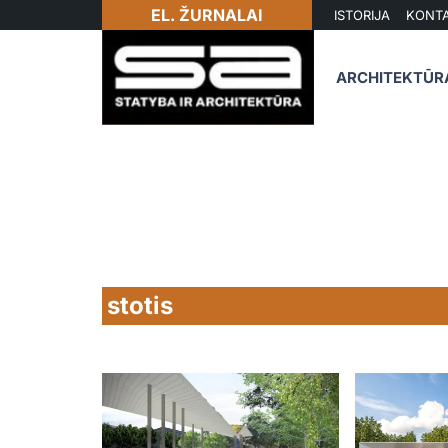
EL. ŽURNALAI
ISTORIJA
KONTA
ARCHITEKTŪR
stotis