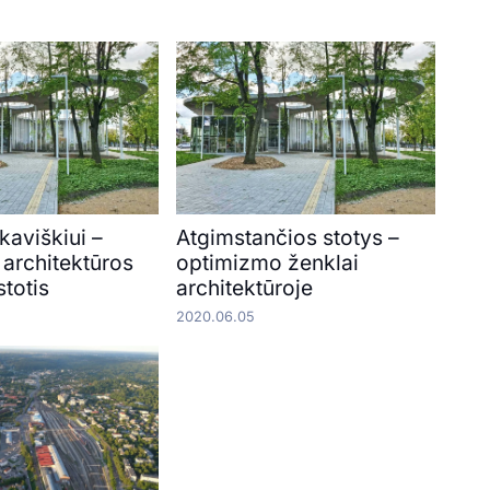
kaviškiui –
Atgimstančios stotys –
s architektūros
optimizmo ženklai
totis
architektūroje
2020.06.05