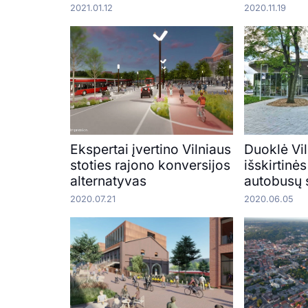
2021.01.12
2020.11.19
Ekspertai įvertino Vilniaus
Duoklė Vil
stoties rajono konversijos
išskirtinė
alternatyvas
autobusų s
2020.07.21
2020.06.05