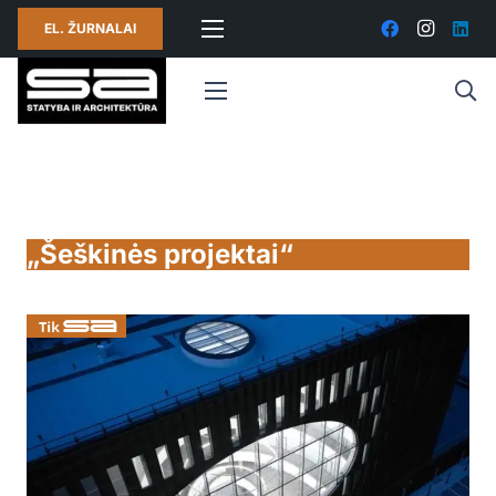
EL. ŽURNALAI
„Šeškinės projektai“