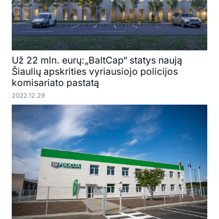
Už 22 mln. eurų:„BaltCap“ statys naują
Šiaulių apskrities vyriausiojo policijos
komisariato pastatą
2022.12.29