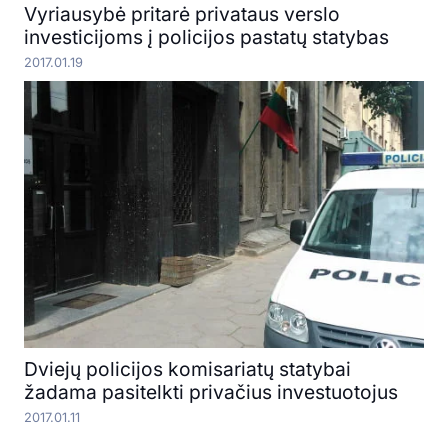
Vyriausybė pritarė privataus verslo
investicijoms į policijos pastatų statybas
2017.01.19
Dviejų policijos komisariatų statybai
žadama pasitelkti privačius investuotojus
2017.01.11