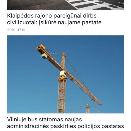
Klaipėdos rajono pareigūnai dirbs
civilizuotai: įsikūrė naujame pastate
2019.07.16
Vilniuje bus statomas naujas
administracinės paskirties policijos pastatas