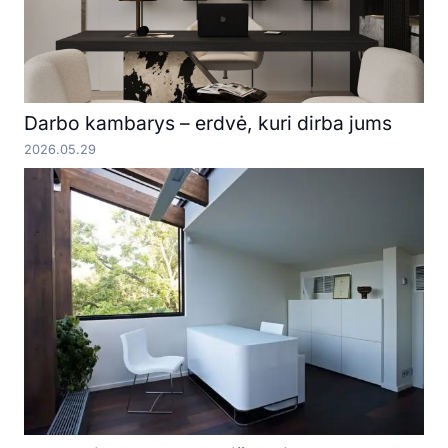
Darbo kambarys – erdvė, kuri dirba jums
2026.05.29