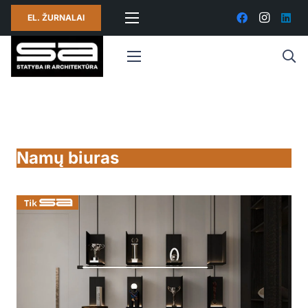
EL. ŽURNALAI
Namų biuras