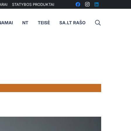
ARAI
STATYBOS PRODUKTAI
NAMAI
NT
TEISĖ
SA.LT RAŠO