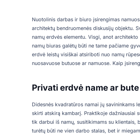
Nuotolinis darbas ir biuro įsirengimas namuose
architektų bendruomenės diskusijų objektu. Sv
namų erdvės elementu. Visgi, anot architekto 
namų biuras galėtų būti ne tame pačiame gyv
erdvė leistų visiškai atsiriboti nuo namų rūpe
nuosavuose butuose ar namuose. Kaip įsirengt
Privati erdvė name ar bute
Didesnės kvadratūros namai jų savininkams lei
skirti atskirą kambarį. Praktikoje dažniausiai
tik darbui iš namų, susitikimams su klientais,
turėtų būti ne vien darbo stalas, bet ir miegam