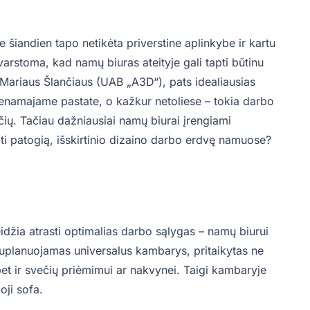
 šiandien tapo netikėta priverstine aplinkybe ir kartu
arstoma, kad namų biuras ateityje gali tapti būtinu
Mariaus Šlančiaus (UAB „A3D“), pats idealiausias
enamajame pastate, o kažkur netoliese – tokia darbo
sčių. Tačiau dažniausiai namų biurai įrengiami
i patogią, išskirtinio dizaino darbo erdvę namuose?
džia atrasti optimalias darbo sąlygas – namų biurui
 suplanuojamas universalus kambarys, pritaikytas ne
 bet ir svečių priėmimui ar nakvynei. Taigi kambaryje
oji sofa.