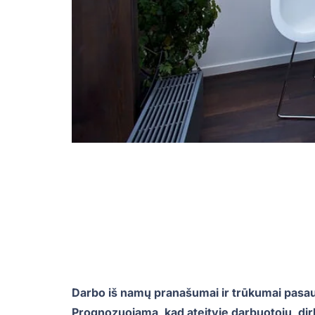
Darbo iš namų pranašumai ir trūkumai pasaul
Prognozuojama, kad ateityje darbuotojų, dir