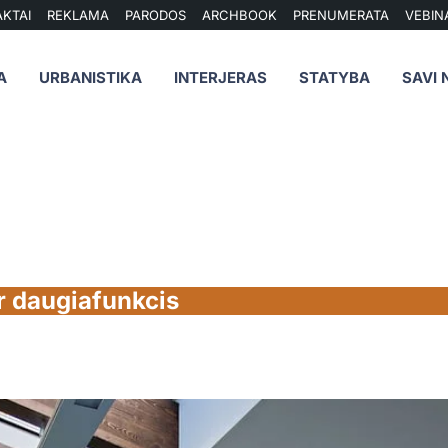
KTAI
REKLAMA
PARODOS
ARCHBOOK
PRENUMERATA
VEBIN
A
URBANISTIKA
INTERJERAS
STATYBA
SAVI 
r daugiafunkcis