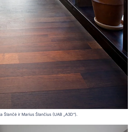
ėja Šlančė ir Marius Šlančius (UAB „A3D“).