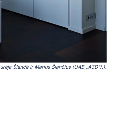
Aurėja Šlančė ir Marius Šlančius (UAB „A3D“).).