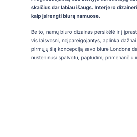
skaičius dar labiau išaugs. Interjero dizaine
kaip įsirengti biurą namuose.
Be to, namų biuro dizainas persikėlė ir į įprast
vis laisvesni, neįpareigojantys, aplinka dažn
pirmųjų šią koncepciją savo biure Londone da
nustebinusi spalvotu, paplūdimį primenančiu in