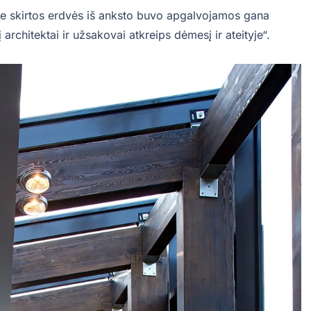
se skirtos erdvės iš anksto buvo apgalvojamos gana
į architektai ir užsakovai atkreips dėmesį ir ateityje“.