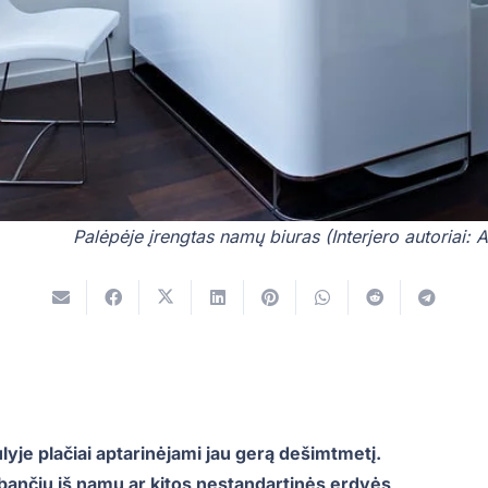
Palėpėje įrengtas namų biuras (Interjero autoriai: 
yje plačiai aptarinėjami jau gerą dešimtmetį.
bančių iš namų ar kitos nestandartinės erdvės,