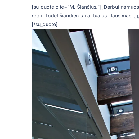
[su_quote cite=”M. Šlančius.”]„Darbui namuo
retai. Todėl šiandien tai aktualus klausimas. Į j
[/su_quote]