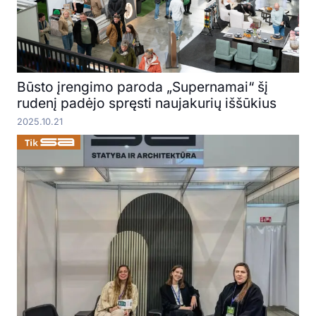
Būsto įrengimo paroda „Supernamai“ šį
rudenį padėjo spręsti naujakurių iššūkius
2025.10.21