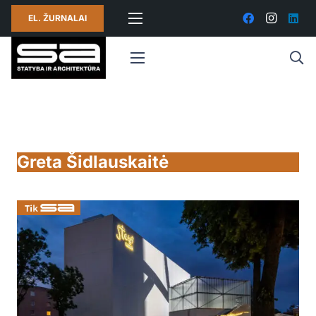
EL. ŽURNALAI
Greta Šidlauskaitė