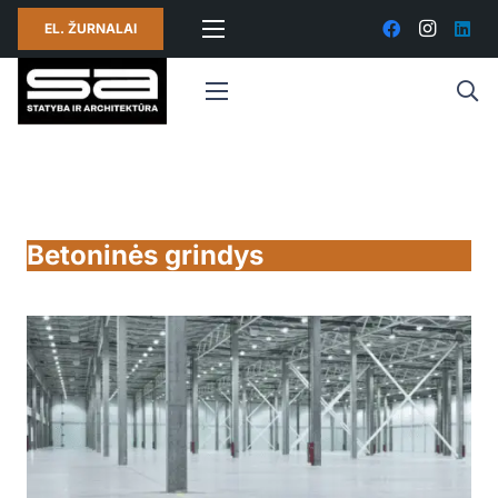
EL. ŽURNALAI
Betoninės grindys