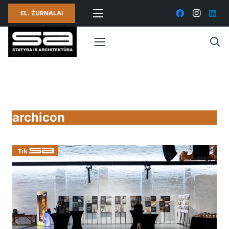
EL. ŽURNALAI
archicon