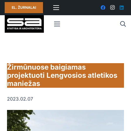
EL. ŽURNALAI
Žirmūnuose baigiamas
projektuoti Lengvosios atletikos
maniežas
2023.02.07