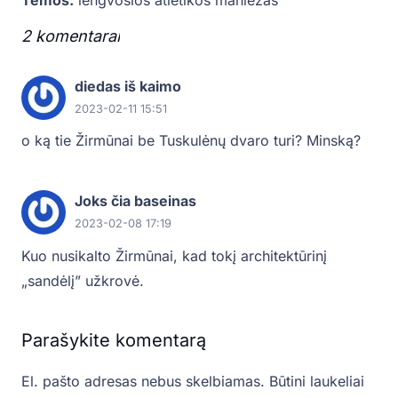
2
komentarai
.
diedas iš kaimo
2023-02-11 15:51
o ką tie Žirmūnai be Tuskulėnų dvaro turi? Minską?
Joks čia baseinas
2023-02-08 17:19
Kuo nusikalto Žirmūnai, kad tokį architektūrinį
„sandėlį” užkrovė.
Parašykite komentarą
El. pašto adresas nebus skelbiamas.
Būtini laukeliai