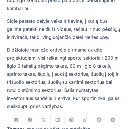
dopingo kontrolės posto patalpos ir persirengimo
kambariai.
Šioje pastato dalyje veiks ir kavinė, į kurią bus
galima patekti ne tik iš vidaus, tačiau ir nuo pėsčiųjų
ir dviračių tako, vingiuojančio palei Neries upę.
Didžiojoje maniežo erdvėje pirmame aukšte
projektuojami visi reikalingi sporto sektoriai: 200 m
ilgio 6 takelių bėgimo takas, 60 m ilgio 8 takelių
sprinto takas, šuolių į aukštį sektorius, šuolių į tolį ir
trišuolio sektorius, šuolių su kartimi sektorius bei
rutulio stūmimo sektorius. Šalia numatytas
inventoriaus sandėlis ir erdvė, kur sportininkai galės
susikaupti prieš varžybas.
Temos:
lengvosios atletikos maniežas