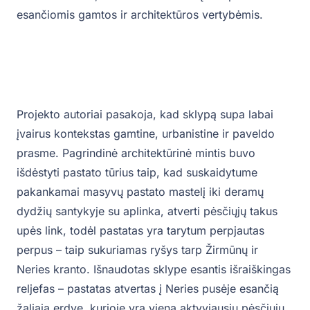
esančiomis gamtos ir architektūros vertybėmis.
Projekto autoriai pasakoja, kad sklypą supa labai
įvairus kontekstas gamtine, urbanistine ir paveldo
prasme. Pagrindinė architektūrinė mintis buvo
išdėstyti pastato tūrius taip, kad suskaidytume
pakankamai masyvų pastato mastelį iki deramų
dydžių santykyje su aplinka, atverti pėsčiųjų takus
upės link, todėl pastatas yra tarytum perpjautas
perpus – taip sukuriamas ryšys tarp Žirmūnų ir
Neries kranto. Išnaudotas sklype esantis išraiškingas
reljefas – pastatas atvertas į Neries pusėje esančią
žaliąją erdvę, kurioje yra viena aktyviausių pėsčiųjų