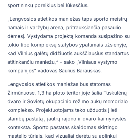
sportininkų poreikius bei lūkesčius.
„Lengvosios atletikos maniežas taps sporto meistrų
namais ir varžybų arena, pritrauksiančia pasaulio
dėmesį. Vystydama projektą komanda susipažino su
tokio tipo kompleksų statybos ypatumais užsienyje,
kad Vilnius galėtų didžiuotis aukščiausius standartus
atitinkančiu maniežu,“ – sako „Vilniaus vystymo
kompanijos“ vadovas Saulius Barauskas.
Lengvosios atletikos maniežas bus statomas
Žirmūnuose, 1,3 ha ploto teritorijoje šalia Tuskulėnų
dvaro ir Sovietų okupacinio režimo aukų memorialo
komplekso. Projektuotojams teko užduotis įlieti
stambų pastatą į jautrų rajono ir dvaro kaimynystės
kontekstą. Sporto pastatas skaidomas skirtingo
mastelio tūriais, kad vizualiai derėtų su aplinkui