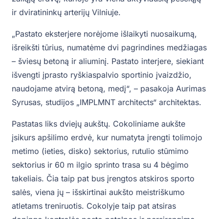
ir dviratininkų arterijų Vilniuje.
„Pastato eksterjere norėjome išlaikyti nuosaikumą,
išreikšti tūrius, numatėme dvi pagrindines medžiagas
– šviesų betoną ir aliuminį. Pastato interjere, siekiant
išvengti įprasto ryškiaspalvio sportinio įvaizdžio,
naudojame atvirą betoną, medį“, – pasakoja Aurimas
Syrusas, studijos „IMPLMNT architects“ architektas.
Pastatas liks dviejų aukštų. Cokoliniame aukšte
įsikurs apšilimo erdvė, kur numatyta įrengti tolimojo
metimo (ieties, disko) sektorius, rutulio stūmimo
sektorius ir 60 m ilgio sprinto trasa su 4 bėgimo
takeliais. Čia taip pat bus įrengtos atskiros sporto
salės, viena jų – išskirtinai aukšto meistriškumo
atletams treniruotis. Cokolyje taip pat atsiras