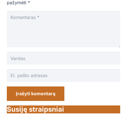
pažymėti
*
Įrašyti komentarą
Susiję straipsniai