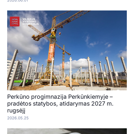
2026.06.01
Perkūno progimnazija Perkūnkiemyje –
pradėtos statybos, atidarymas 2027 m.
rugsėjį
2026.05.25