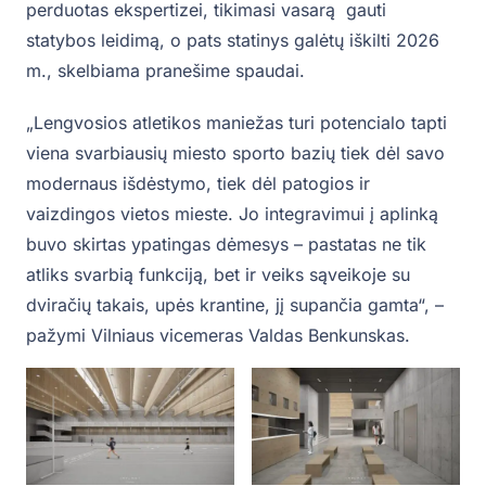
perduotas ekspertizei, tikimasi vasarą gauti
statybos leidimą, o pats statinys galėtų iškilti 2026
m., skelbiama pranešime spaudai.
„Lengvosios atletikos maniežas turi potencialo tapti
viena svarbiausių miesto sporto bazių tiek dėl savo
modernaus išdėstymo, tiek dėl patogios ir
vaizdingos vietos mieste. Jo integravimui į aplinką
buvo skirtas ypatingas dėmesys – pastatas ne tik
atliks svarbią funkciją, bet ir veiks sąveikoje su
dviračių takais, upės krantine, jį supančia gamta“, –
pažymi Vilniaus vicemeras Valdas Benkunskas.