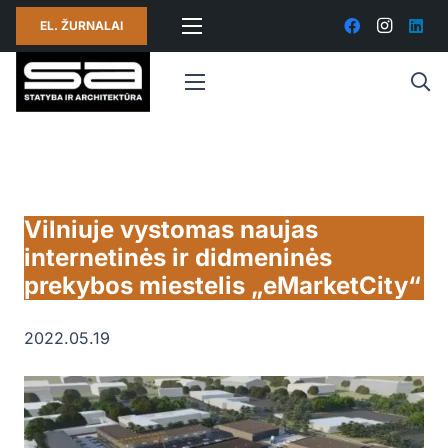
EL. ŽURNALAI
Vilniuje vystomas naujas
internetinės ir didmeninės
prekybos miestelis „eMarketCity“
2022.05.19