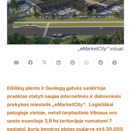
„eMarketCity“ vizual.
Eišiškių plento ir Geologų gatvės sankirtoje
pradėtas statyti naujas internetinės ir didmeninės
prekybos miestelis „eMarketCity“. Logistiškai
patogioje vietoje, netoli tarptautinio Vilniaus oro
uosto esančioje 3,9 ha teritorijoje numatomi 7
pastatai, kurių bendras plotas sudarys virš 20.000