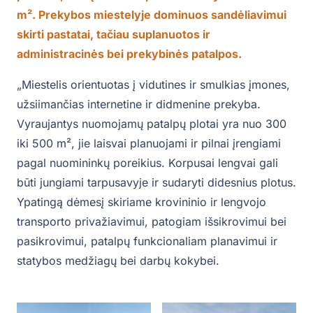
m². Prekybos miestelyje dominuos sandėliavimui
skirti pastatai, tačiau suplanuotos ir
administracinės bei prekybinės patalpos.
„Miestelis orientuotas į vidutines ir smulkias įmones,
užsiimančias internetine ir didmenine prekyba.
Vyraujantys nuomojamų patalpų plotai yra nuo 300
iki 500 m², jie laisvai planuojami ir pilnai įrengiami
pagal nuomininkų poreikius. Korpusai lengvai gali
būti jungiami tarpusavyje ir sudaryti didesnius plotus.
Ypatingą dėmesį skiriame krovininio ir lengvojo
transporto privažiavimui, patogiam išsikrovimui bei
pasikrovimui, patalpų funkcionaliam planavimui ir
statybos medžiagų bei darbų kokybei.