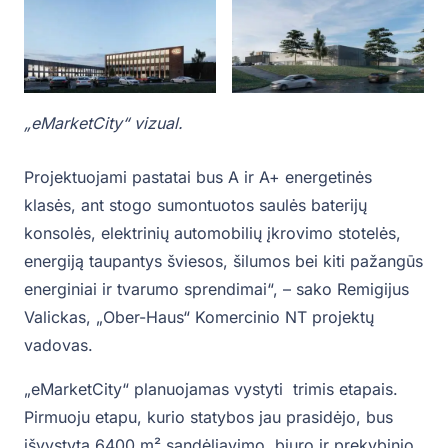
„eMarketCity“ vizual.
Projektuojami pastatai bus A ir A+ energetinės
klasės, ant stogo sumontuotos saulės baterijų
konsolės, elektrinių automobilių įkrovimo stotelės,
energiją taupantys šviesos, šilumos bei kiti pažangūs
energiniai ir tvarumo sprendimai“, – sako Remigijus
Valickas, „Ober-Haus“ Komercinio NT projektų
vadovas.
„eMarketCity“ planuojamas vystyti trimis etapais.
Pirmuoju etapu, kurio statybos jau prasidėjo, bus
išvystyta 6400 m² sandėliavimo, biuro ir prekybinio