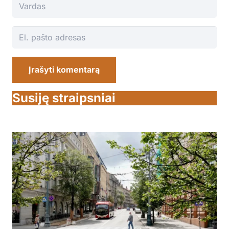
Įrašyti komentarą
Susiję straipsniai