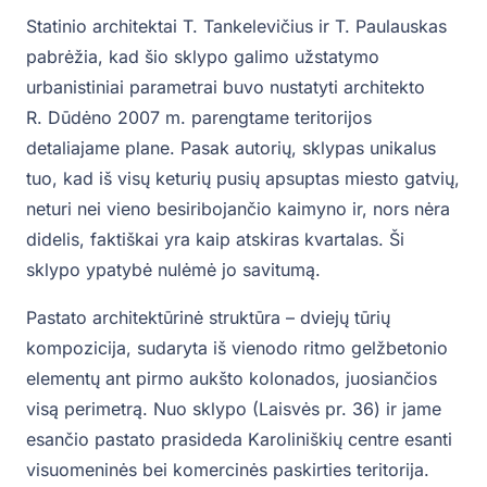
Statinio architektai T. Tankelevičius ir T. Paulauskas
pabrėžia, kad šio sklypo galimo užstatymo
urbanistiniai parametrai buvo nustatyti architekto
R. Dūdėno 2007 m. parengtame teritorijos
detaliajame plane. Pasak autorių, sklypas unikalus
tuo, kad iš visų keturių pusių apsuptas miesto gatvių,
neturi nei vieno besiribojančio kaimyno ir, nors nėra
didelis, faktiškai yra kaip atskiras kvartalas. Ši
sklypo ypatybė nulėmė jo savitumą.
Pastato architektūrinė struktūra – dviejų tūrių
kompozicija, sudaryta iš vienodo ritmo gelžbetonio
elementų ant pirmo aukšto kolonados, juosiančios
visą perimetrą. Nuo sklypo (Laisvės pr. 36) ir jame
esančio pastato prasideda Karoliniškių centre esanti
visuomeninės bei komercinės paskirties teritorija.