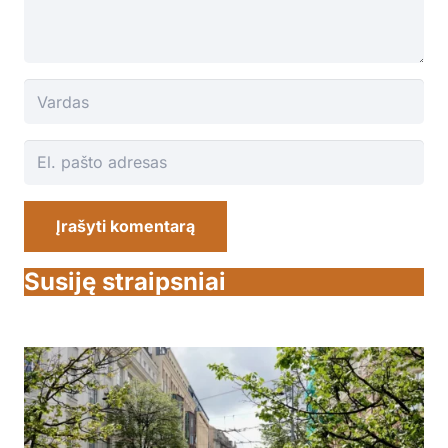
Įrašyti komentarą
Susiję straipsniai