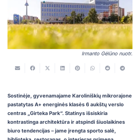
Irmanto Gėlūno nuotr.
Sostinėje, gyvenamajame Karoliniškių mikrorajone
pastatytas A+ energinės klasės 6 aukštų verslo
centras „Girteka Park“. Statinys išsiskiria
kontrastinga architektūra ir atspindi šiuolaikines
biuro tendencijas – jame įrengta sporto salė,
biblioteka, restoranas, o interjeras primena