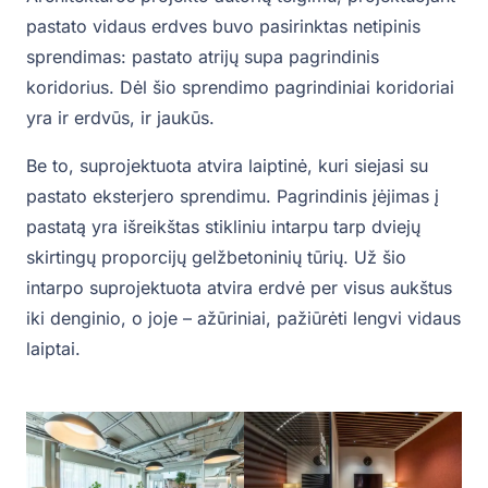
pastato vidaus erdves buvo pasirinktas netipinis
sprendimas: pastato atrijų supa pagrindinis
koridorius. Dėl šio sprendimo pagrindiniai koridoriai
yra ir erdvūs, ir jaukūs.
Be to, suprojektuota atvira laiptinė, kuri siejasi su
pastato eksterjero sprendimu. Pagrindinis įėjimas į
pastatą yra išreikštas stikliniu intarpu tarp dviejų
skirtingų proporcijų gelžbetoninių tūrių. Už šio
intarpo suprojektuota atvira erdvė per visus aukštus
iki denginio, o joje – ažūriniai, pažiūrėti lengvi vidaus
laiptai.