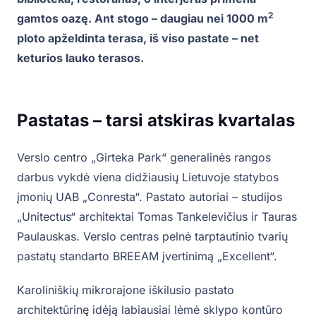
2
gamtos oazę. Ant stogo – daugiau nei 1000 m
ploto apželdinta terasa, iš viso pastate – net
keturios lauko terasos.
Pastatas – tarsi atskiras kvartalas
Verslo centro „Girteka Park“ generalinės rangos
darbus vykdė viena didžiausių Lietuvoje statybos
įmonių UAB „Conresta“. Pastato autoriai – studijos
„Unitectus“ architektai Tomas Tankelevičius ir Tauras
Paulauskas. Verslo centras pelnė tarptautinio tvarių
pastatų standarto BREEAM įvertinimą „Excellent“.
Karoliniškių mikrorajone iškilusio pastato
architektūrinę idėją labiausiai lėmė sklypo kontūro