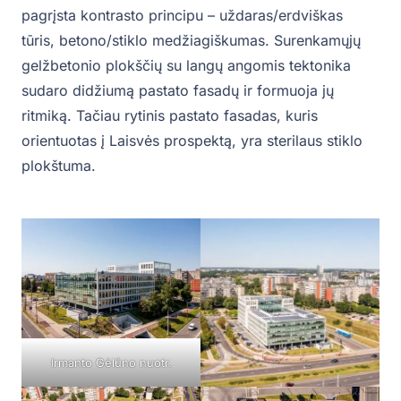
pagrįsta kontrasto principu – uždaras/erdviškas
tūris, betono/stiklo medžiagiškumas. Surenkamųjų
gelžbetonio plokščių su langų angomis tektonika
sudaro didžiumą pastato fasadų ir formuoja jų
ritmiką. Tačiau rytinis pastato fasadas, kuris
orientuotas į Laisvės prospektą, yra sterilaus stiklo
plokštuma.
Irmanto Gėlūno nuotr.