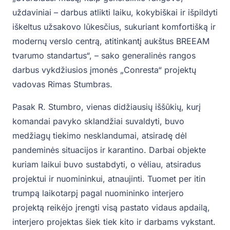
uždaviniai – darbus atlikti laiku, kokybiškai ir išpildyti
iškeltus užsakovo lūkesčius, sukuriant komfortišką ir
modernų verslo centrą, atitinkantį aukštus BREEAM
tvarumo standartus“, – sako generalinės rangos
darbus vykdžiusios įmonės „Conresta“ projektų
vadovas Rimas Stumbras.
Pasak R. Stumbro, vienas didžiausių iššūkių, kurį
komandai pavyko sklandžiai suvaldyti, buvo
medžiagų tiekimo nesklandumai, atsiradę dėl
pandeminės situacijos ir karantino. Darbai objekte
kuriam laikui buvo sustabdyti, o vėliau, atsiradus
projektui ir nuomininkui, atnaujinti. Tuomet per itin
trumpą laikotarpį pagal nuomininko interjero
projektą reikėjo įrengti visą pastato vidaus apdailą,
interjero projektas šiek tiek kito ir darbams vykstant.