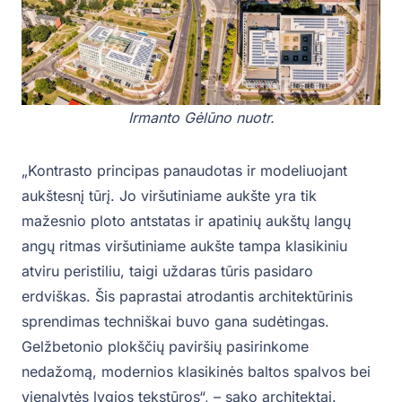
Irmanto Gėlūno nuotr.
„Kontrasto principas panaudotas ir modeliuojant
aukštesnį tūrį. Jo viršutiniame aukšte yra tik
mažesnio ploto antstatas ir apatinių aukštų langų
angų ritmas viršutiniame aukšte tampa klasikiniu
atviru peristiliu, taigi uždaras tūris pasidaro
erdviškas. Šis paprastai atrodantis architektūrinis
sprendimas techniškai buvo gana sudėtingas.
Gelžbetonio plokščių paviršių pasirinkome
nedažomą, modernios klasikinės baltos spalvos bei
vienalytės lygios tekstūros“, – sako architektai.