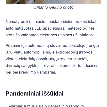
Irmanto Gėlūno nuotr.
Numatytos išmaniosios pastato sistemos – visiškai
automatizuotas LED apšvietimas, meteorologinės
stotelės valdomos elektrinės ritininės užuolaidos.
Požeminėje automobilių stovėjimo aikštelėje įrengta
370 vietų automobiliams, elektromobilių įkrovos
vietos, elektrinių paspirtukų įkrovimo stotelės,
dviračių saugyklos ir dviratininkams skirtos dušinės
bei persirengimo kambariai.
Pandeminiai iššūkiai
„Svarbiausi mūsų, kaip generalinio rangovo,