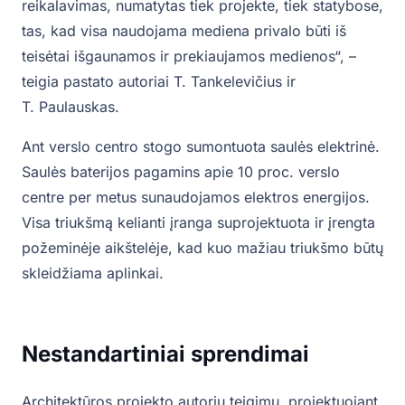
reikalavimas, numatytas tiek projekte, tiek statybose,
tas, kad visa naudojama mediena privalo būti iš
teisėtai išgaunamos ir prekiaujamos medienos“, –
teigia pastato autoriai T. Tankelevičius ir
T. Paulauskas.
Ant verslo centro stogo sumontuota saulės elektrinė.
Saulės baterijos pagamins apie 10 proc. verslo
centre per metus sunaudojamos elektros energijos.
Visa triukšmą kelianti įranga suprojektuota ir įrengta
požeminėje aikštelėje, kad kuo mažiau triukšmo būtų
skleidžiama aplinkai.
Nestandartiniai sprendimai
Architektūros projekto autorių teigimu, projektuojant