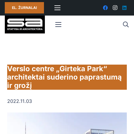
EL. ŽURNALAI
Verslo centre „Girteka Park“
architektai suderino paprastumą
ir grožį
2022.11.03