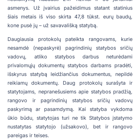
asmenys. Už įvairius pažeidimus statant statinius
šiais metais iš viso skirta 47,8 tūkst. eurų baudų,
kone pusė jų – už savavališką statybą.
Daugiausia protokolų pateikta rangovams, kurie
nesamdė (nepaskyrė) pagrindinių statybos sričių
vadovų, atliko statybos darbus neturėdami
privalomųjų dokumentų statybos darbams pradėti,
išskyrus statybą leidžiančius dokumentus, nepildė
reikiamų dokumentų. Daug protokolų surašyta ir
statytojams, nepranešusiems apie statybos pradžią,
rangovo ir pagrindinių statybos sričių vadovų
paskyrimą ar pasamdymą. Kai statyba vykdoma
ūkio būdu, statytojas turi ne tik Statybos įstatymo
nustatytas statytojo (užsakovo), bet ir rangovo
pareigas ir teises.