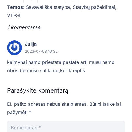
Temos:
Savavališka statyba
,
Statybų pažeidimai
,
VTPSI
1
komentaras
.
Julija
2023-07-03 16:32
kaimynai namo priestata pastate arti musu namo
ribos be musu sutikimo,kur kreiptis
Parašykite komentarą
El. pašto adresas nebus skelbiamas.
Būtini laukeliai
pažymėti
*