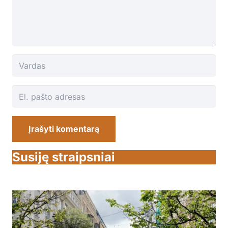
Įrašyti komentarą
Susiję straipsniai