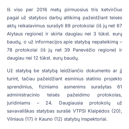
Iš viso per 2016 metų pirmuosius tris ketvirčius
pagal už statybos darbų atlikimą pažeidžiant teisės
aktų reikalavimus surašyti 89 protokolai (iš jų net 67
Alytaus regione) ir skirta daugiau nei 3 tūkst. eurų
baudų, o už informacijos apie statybą nepateikimą –
78 protokolai (iš jų net 39 Panevėžio regione) ir
daugiau nei 12 tūkst. eurų baudų.
Už statybą be statybą leidžiančio dokumento ar jį
turint, tačiau pažeidžiant esminius statinio projekto
sprendinius, fiziniams asmenims surašytas 61
administracinio teisės pažeidimo protokolas,
juridiniams – 24. Daugiausia protokolų už
savavališkas statybas surašė VTPSI Klaipėdos (20),
Vilniaus (17) ir Kauno (12) statybų inspektoriai.