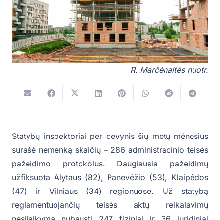
R. Marčėnaitės nuotr.
Statybų inspektoriai per devynis šių metų mėnesius
surašė nemenką skaičių – 286 administracinio teisės
pažeidimo protokolus. Daugiausia pažeidimų
užfiksuota Alytaus (82), Panevėžio (53), Klaipėdos
(47) ir Vilniaus (34) regionuose. Už statybą
reglamentuojančių teisės aktų reikalavimų
nesilaikymą nubausti 247 fiziniai ir 36 juridiniai