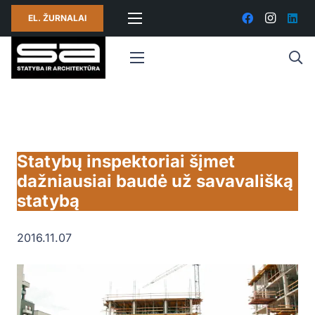
EL. ŽURNALAI
Statybų inspektoriai šįmet
dažniausiai baudė už savavališką
statybą
2016.11.07