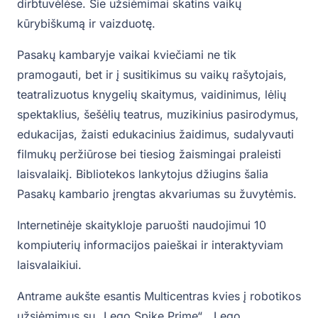
dirbtuvėlėse. Šie užsiėmimai skatins vaikų
kūrybiškumą ir vaizduotę.
Pasakų kambaryje vaikai kviečiami ne tik
pramogauti, bet ir į susitikimus su vaikų rašytojais,
teatralizuotus knygelių skaitymus, vaidinimus, lėlių
spektaklius, šešėlių teatrus, muzikinius pasirodymus,
edukacijas, žaisti edukacinius žaidimus, sudalyvauti
filmukų peržiūrose bei tiesiog žaismingai praleisti
laisvalaikį. Bibliotekos lankytojus džiugins šalia
Pasakų kambario įrengtas akvariumas su žuvytėmis.
Internetinėje skaitykloje paruošti naudojimui 10
kompiuterių informacijos paieškai ir interaktyviam
laisvalaikiui.
Antrame aukšte esantis Multicentras kvies į robotikos
užsiėmimus su „Lego Spike Prime“, „Lego