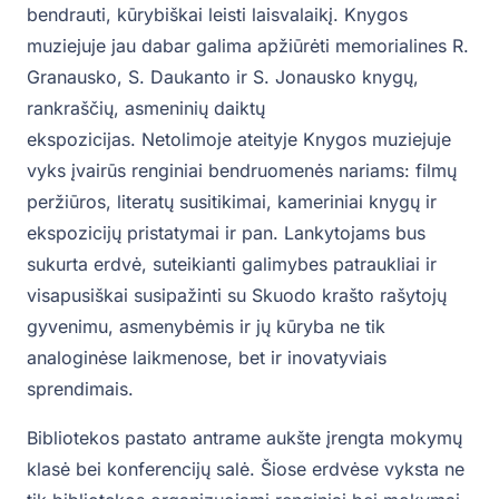
bendrauti, kūrybiškai leisti laisvalaikį. Knygos
muziejuje jau dabar galima apžiūrėti memorialines R.
Granausko, S. Daukanto ir S. Jonausko knygų,
rankraščių, asmeninių daiktų
ekspozicijas. Netolimoje ateityje Knygos muziejuje
vyks įvairūs renginiai bendruomenės nariams: filmų
peržiūros, literatų susitikimai, kameriniai knygų ir
ekspozicijų pristatymai ir pan. Lankytojams bus
sukurta erdvė, suteikianti galimybes patraukliai ir
visapusiškai susipažinti su Skuodo krašto rašytojų
gyvenimu, asmenybėmis ir jų kūryba ne tik
analoginėse laikmenose, bet ir inovatyviais
sprendimais.
Bibliotekos pastato antrame aukšte įrengta mokymų
klasė bei konferencijų salė. Šiose erdvėse vyksta ne