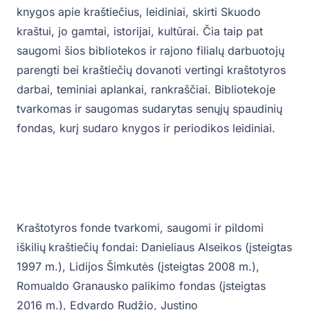
knygos apie kraštiečius, leidiniai, skirti Skuodo
kraštui, jo gamtai, istorijai, kultūrai. Čia taip pat
saugomi šios bibliotekos ir rajono filialų darbuotojų
parengti bei kraštiečių dovanoti vertingi kraštotyros
darbai, teminiai aplankai, rankraščiai. Bibliotekoje
tvarkomas ir saugomas sudarytas senųjų spaudinių
fondas, kurį sudaro knygos ir periodikos leidiniai.
Kraštotyros fonde tvarkomi, saugomi ir pildomi
iškilių
kraštiečių fondai:
Danieliaus Alseikos (įsteigtas
1997 m.), Lidijos Šimkutės (įsteigtas 2008 m.),
Romualdo Granausko
palikimo fondas (įsteigtas
2016 m.), Edvardo Rudžio, Justino