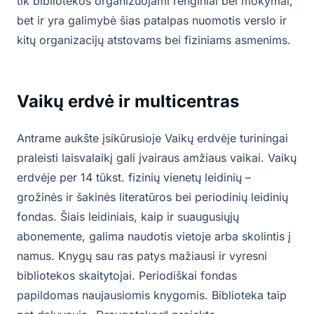
tik bibliotekos organizuojami renginiai bei mokymai,
bet ir yra galimybė šias patalpas nuomotis verslo ir
kitų organizacijų atstovams bei fiziniams asmenims.
Vaikų erdvė ir multicentras
Antrame aukšte įsikūrusioje Vaikų erdvėje turiningai
praleisti laisvalaikį gali įvairaus amžiaus vaikai. Vaikų
erdvėje per 14 tūkst. fizinių vienetų leidinių –
grožinės ir šakinės literatūros bei periodinių leidinių
fondas. Šiais leidiniais, kaip ir suaugusiųjų
abonemente, galima naudotis vietoje arba skolintis į
namus. Knygų sau ras patys mažiausi ir vyresni
bibliotekos skaitytojai. Periodiškai fondas
papildomas naujausiomis knygomis. Biblioteka taip