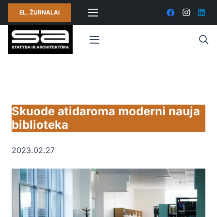
EL. ŽURNALAI
Skuode atidaroma moderni nauja
biblioteka
2023.02.27