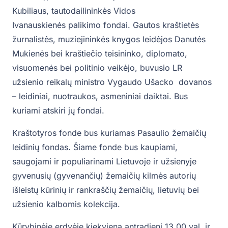
Kubiliaus, tautodailininkės Vidos
Ivanauskienės palikimo fondai. Gautos kraštietės
žurnalistės, muziejininkės knygos leidėjos Danutės
Mukienės bei kraštiečio teisininko, diplomato,
visuomenės bei politinio veikėjo, buvusio LR
užsienio reikalų ministro Vygaudo Ušacko dovanos
– leidiniai, nuotraukos, asmeniniai daiktai. Bus
kuriami atskiri jų fondai.
Kraštotyros fonde bus kuriamas Pasaulio žemaičių
leidinių fondas. Šiame fonde bus kaupiami,
saugojami ir populiarinami Lietuvoje ir užsienyje
gyvenusių (gyvenančių) žemaičių kilmės autorių
išleistų kūrinių ir rankraščių žemaičių, lietuvių bei
užsienio kalbomis kolekcija.
Kūrybinėje erdvėje kiekvieną antradienį 13.00 val. ir