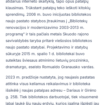
atidarius interneto skaityklą, tapo opus patalpų
klausimas. Trūkstant patalpų teko ieškoti kitokių
sprendimų. 2006 m. buvo inicijuotas bibliotekos
naujo pastato statybos įtraukimas į „Bibliotekų
renovacijos ir modernizavimo 2003-2013 m.
programą“ ir tais pačiais metais Skuodo rajono
savivaldybės taryba pritarė viešosios bibliotekos
naujo pastato statybai. Projektavimo ir statybų
sūkuryje 2015 m. spalio 1 d. bibliotekai buvo
suteiktas šviesaus atminimo lietuvių prozininko,
dramaturgo, eseisto Romualdo Granausko vardas.
2023 m. pradžioje nustatyta, jog naujasis pastatas
atitinka visus keliamus reikalavimus ir biblioteka
išsikėlė į naujas patalpas adresu – Dariaus ir Girėno
g. 25B. Tiek bibliotekos darbuotojai, tiek visuomenė
labai laukė šių naujų erdvių, kurios įgalina išplėsti jau