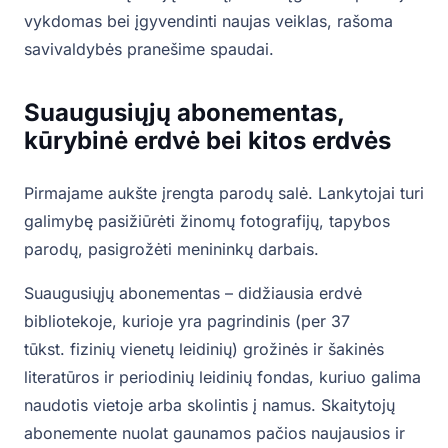
vykdomas bei įgyvendinti naujas veiklas, rašoma
savivaldybės pranešime spaudai.
Suaugusiųjų abonementas,
kūrybinė erdvė bei kitos erdvės
Pirmajame aukšte įrengta parodų salė. Lankytojai turi
galimybę pasižiūrėti žinomų fotografijų, tapybos
parodų, pasigrožėti menininkų darbais.
Suaugusiųjų abonementas – didžiausia erdvė
bibliotekoje, kurioje yra pagrindinis (per 37
tūkst. fizinių vienetų leidinių) grožinės ir šakinės
literatūros ir periodinių leidinių fondas, kuriuo galima
naudotis vietoje arba skolintis į namus. Skaitytojų
abonemente nuolat gaunamos pačios naujausios ir