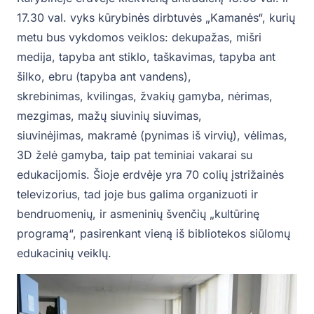
17.30 val. vyks kūrybinės dirbtuvės „Kamanės“, kurių
metu bus vykdomos veiklos: dekupažas, mišri
medija, tapyba ant stiklo, taškavimas, tapyba ant
šilko, ebru (tapyba ant vandens),
skrebinimas, kvilingas, žvakių gamyba, nėrimas,
mezgimas, mažų siuvinių siuvimas,
siuvinėjimas, makramė (pynimas iš virvių), vėlimas,
3D želė gamyba, taip pat teminiai vakarai su
edukacijomis. Šioje erdvėje yra 70 colių įstrižainės
televizorius, tad joje bus galima organizuoti ir
bendruomenių, ir asmeninių švenčių „kultūrinę
programą“, pasirenkant vieną iš bibliotekos siūlomų
edukacinių veiklų.