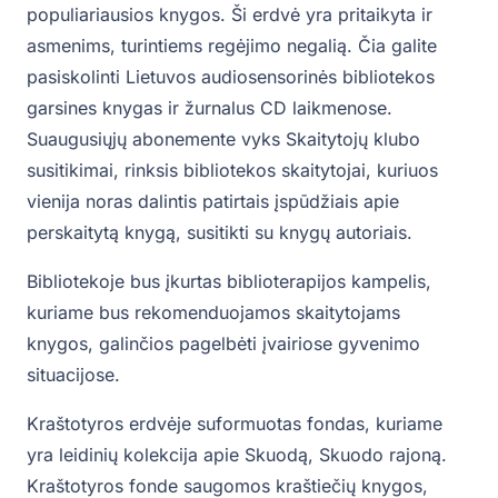
populiariausios knygos. Ši erdvė yra pritaikyta ir
asmenims, turintiems regėjimo negalią. Čia galite
pasiskolinti Lietuvos audiosensorinės bibliotekos
garsines knygas ir žurnalus CD laikmenose.
Suaugusiųjų abonemente vyks Skaitytojų klubo
susitikimai, rinksis bibliotekos skaitytojai, kuriuos
vienija noras dalintis patirtais įspūdžiais apie
perskaitytą knygą, susitikti su knygų autoriais.
Bibliotekoje bus įkurtas biblioterapijos kampelis,
kuriame bus rekomenduojamos skaitytojams
knygos, galinčios pagelbėti įvairiose gyvenimo
situacijose.
Kraštotyros erdvėje suformuotas fondas, kuriame
yra leidinių kolekcija apie Skuodą, Skuodo rajoną.
Kraštotyros fonde saugomos kraštiečių knygos,