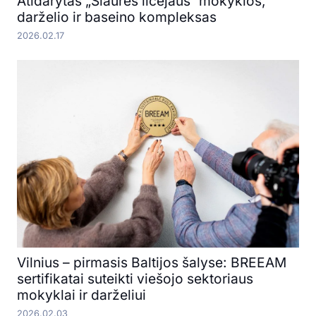
Atidarytas „Šiaurės licėjaus“ mokyklos,
darželio ir baseino kompleksas
2026.02.17
Vilnius – pirmasis Baltijos šalyse: BREEAM
sertifikatai suteikti viešojo sektoriaus
mokyklai ir darželiui
2026.02.03