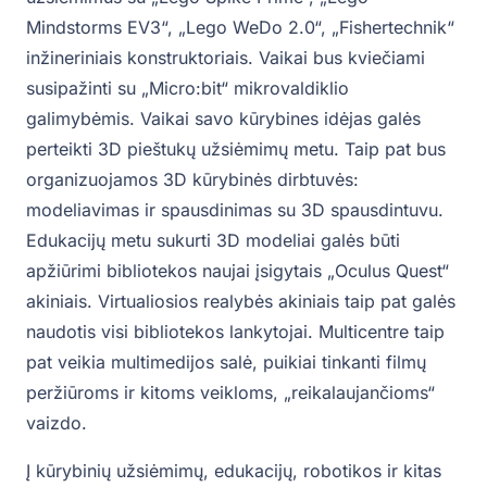
Mindstorms EV3“, „Lego WeDo 2.0“, „Fishertechnik“
inžineriniais konstruktoriais. Vaikai bus kviečiami
susipažinti su „Micro:bit“ mikrovaldiklio
galimybėmis. Vaikai savo kūrybines idėjas galės
perteikti 3D pieštukų užsiėmimų metu. Taip pat bus
organizuojamos 3D kūrybinės dirbtuvės:
modeliavimas ir spausdinimas su 3D spausdintuvu.
Edukacijų metu sukurti 3D modeliai galės būti
apžiūrimi bibliotekos naujai įsigytais „Oculus Quest“
akiniais. Virtualiosios realybės akiniais taip pat galės
naudotis visi bibliotekos lankytojai. Multicentre taip
pat veikia multimedijos salė, puikiai tinkanti filmų
peržiūroms ir kitoms veikloms, „reikalaujančioms“
vaizdo.
Į kūrybinių užsiėmimų, edukacijų, robotikos ir kitas