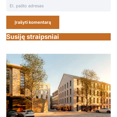
Įrašyti komentarą
Susiję straipsniai