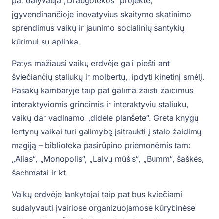
pat dalyvauja „Draugotekos“ projekte,
įgyvendinančioje inovatyvius skaitymo skatinimo
sprendimus vaikų ir jaunimo socialinių santykių
kūrimui su aplinka.
Patys mažiausi vaikų erdvėje gali piešti ant
šviečiančių staliukų ir molbertų, lipdyti kinetinį smėlį.
Pasakų kambaryje taip pat galima žaisti žaidimus
interaktyviomis grindimis ir interaktyviu staliuku,
vaikų dar vadinamo „didele planšete“. Greta knygų
lentynų vaikai turi galimybę įsitraukti į stalo žaidimų
magiją – biblioteka pasirūpino priemonėmis tam:
„Alias“, „Monopolis“, „Laivų mūšis“, „Bumm“, šaškės,
šachmatai ir kt.
Vaikų erdvėje lankytojai taip pat bus kviečiami
sudalyvauti įvairiose organizuojamose kūrybinėse