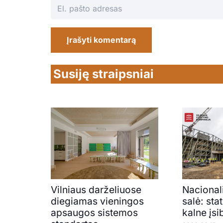
Įrašyti komentarą
Susiję straipsniai
Vilniaus darželiuose
Nacional
diegiamas vieningos
salė: st
apsaugos sistemos
kalne įsi