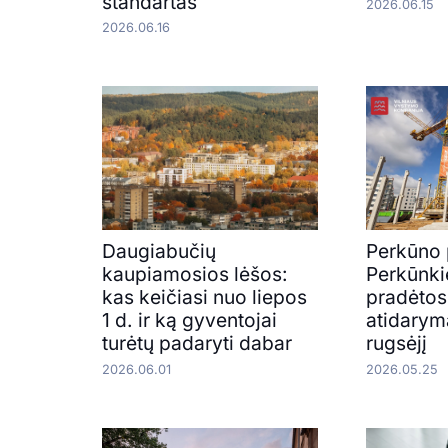
standartas
2026.06.15
2026.06.16
Daugiabučių
Perkūno 
kaupiamosios lėšos:
Perkūnki
kas keičiasi nuo liepos
pradėtos
1 d. ir ką gyventojai
atidarym
turėtų padaryti dabar
rugsėjį
2026.06.01
2026.05.25