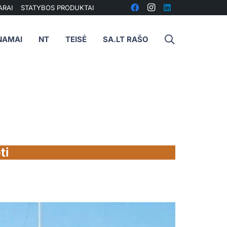
ARAI
STATYBOS PRODUKTAI
NAMAI
NT
TEISĖ
SA.LT RAŠO
ti