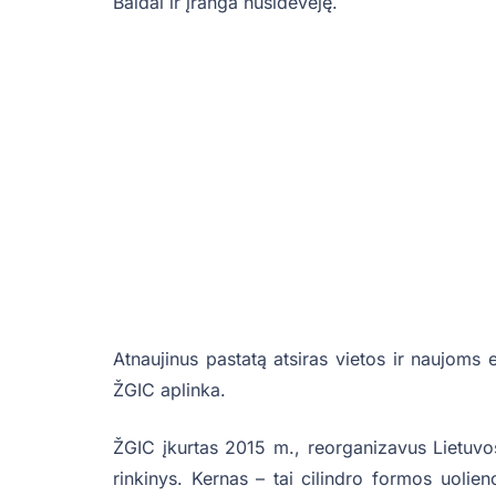
Baldai ir įranga nusidėvėję.
Atnaujinus pastatą atsiras vietos ir naujoms
ŽGIC aplinka.
ŽGIC įkurtas 2015 m., reorganizavus Lietuv
rinkinys. Kernas – tai cilindro formos uoli