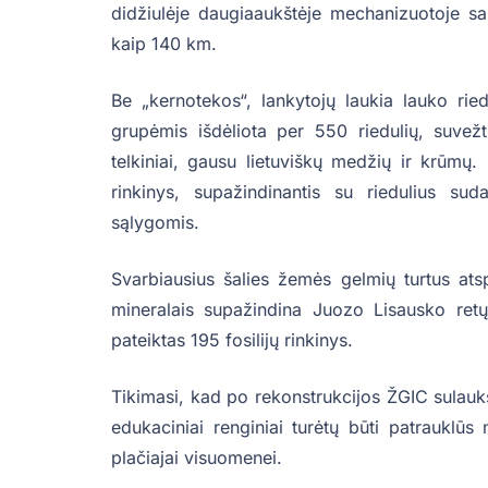
didžiulėje daugiaaukštėje mechanizuotoje s
kaip 140 km.
Be „kernotekos“, lankytojų laukia lauko rie
grupėmis išdėliota per 550 riedulių, suvežt
telkiniai, gausu lietuviškų medžių ir krūmų. 
rinkinys, supažindinantis su riedulius su
sąlygomis.
Svarbiausius šalies žemės gelmių turtus atsp
mineralais supažindina Juozo Lisausko retų 
pateiktas 195 fosilijų rinkinys.
Tikimasi, kad po rekonstrukcijos ŽGIC sulauks
edukaciniai renginiai turėtų būti patrauklūs
plačiajai visuomenei.