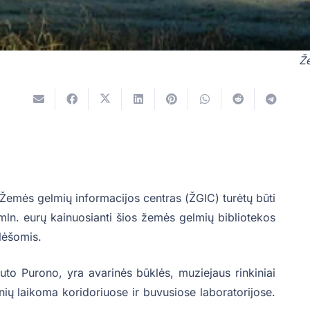
Že
 Žemės gelmių informacijos centras (ŽGIC) turėtų būti
mln. eurų kainuosianti šios žemės gelmių bibliotekos
lėšomis.
to Purono, yra avarinės būklės, muziejaus rinkiniai
ių laikoma koridoriuose ir buvusiose laboratorijose.