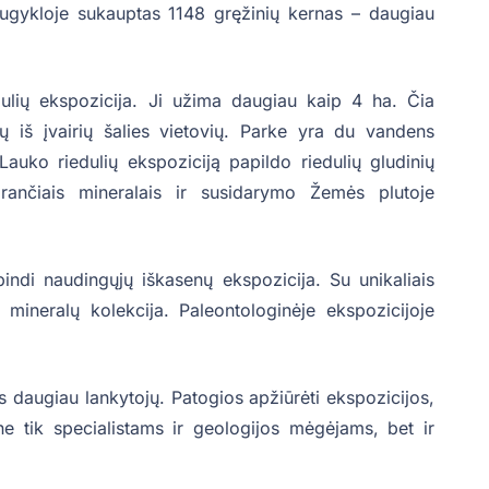
augykloje sukauptas 1148 gręžinių kernas – daugiau
dulių ekspozicija. Ji užima daugiau kaip 4 ha. Čia
ų iš įvairių šalies vietovių. Parke yra du vandens
Lauko riedulių ekspoziciją papildo riedulių gludinių
darančiais mineralais ir susidarymo Žemės plutoje
indi naudingųjų iškasenų ekspozicija. Su unikaliais
mineralų kolekcija. Paleontologinėje ekspozicijoje
 daugiau lankytojų. Patogios apžiūrėti ekspozicijos,
 ne tik specialistams ir geologijos mėgėjams, bet ir