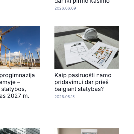
dar iki pirmo kasimo
2026.06.09
progimnazija
Kaip pasiruošti namo
emyje –
pridavimui dar prieš
 statybos,
baigiant statybas?
as 2027 m.
2026.05.15