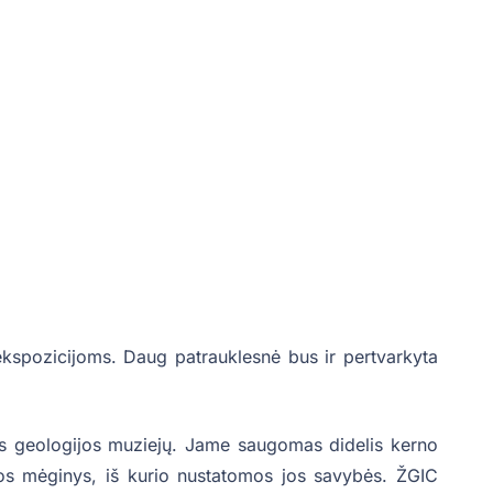
 ekspozicijoms. Daug patrauklesnė bus ir pertvarkyta
os geologijos muziejų. Jame saugomas didelis kerno
enos mėginys, iš kurio nustatomos jos savybės. ŽGIC