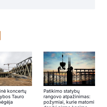
inė koncertų
Patikimo statybų
atybos Tauro
rangovo atpažinimas:
bėgėja
požymiai, kurie matomi