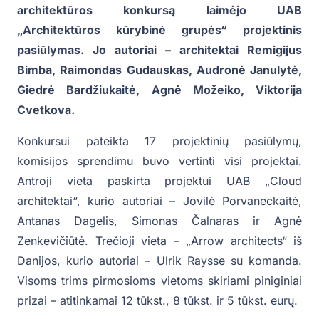
architektūros konkursą laimėjo UAB
„Architektūros kūrybinė grupės“ projektinis
pasiūlymas. Jo autoriai – architektai Remigijus
Bimba, Raimondas Gudauskas, Audronė Janulytė,
Giedrė Bardžiukaitė, Agnė Možeiko, Viktorija
Cvetkova.
Konkursui pateikta 17 projektinių pasiūlymų,
komisijos sprendimu buvo vertinti visi projektai.
Antroji vieta paskirta projektui UAB „Cloud
architektai“, kurio autoriai – Jovilė Porvaneckaitė,
Antanas Dagelis, Simonas Čalnaras ir Agnė
Zenkevičiūtė. Trečioji vieta – „Arrow architects“ iš
Danijos, kurio autoriai – Ulrik Raysse su komanda.
Visoms trims pirmosioms vietoms skiriami piniginiai
prizai – atitinkamai 12 tūkst., 8 tūkst. ir 5 tūkst. eurų.