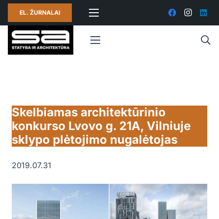
EL. ŽURNALAI
Skelbiamas architektūrinio
konkurso Lvovo g. 21A, Vilniuje
sklypo plėtojimo nugalėtojas
2019.07.31