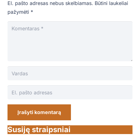
El. pašto adresas nebus skelbiamas.
Būtini laukeliai
pažymėti
*
Įrašyti komentarą
Susiję straipsniai