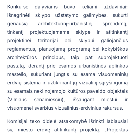
Konkurso dalyviams buvo keliami uždaviniai:
išnagrinėti sklypo užstatymo galimybes, sukurti
geriausią architektūrinį-urbanistinį sprendimą,
tinkantį projektuojamame sklype ir atitinkantį
projektinei teritorijai bei sklypui galiojančius
reglamentus, planuojamą programą bei kokybiškos
architektūros principus, taip pat suprojektuoti
pastatą, derantį prie esamos urbanistinės aplinkos
mastelio, sukuriant jungtis su esama visuomeninių
erdvių sistema ir užtikrinant jų vizualinį sąryšingumą
su esamais nekilnojamojo kultūros paveldo objektais
(Vilniaus senamiesčiu), išsaugant miestui ir
visuomenei svarbius vizualinius-erdvinius rakursus.
Komisijai teko didelė atsakomybė išrinkti labiausiai
šią miesto erdvę atitinkantį projektą. „Projektas