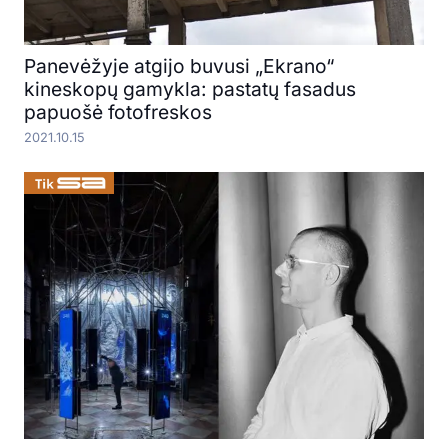
Panevėžyje atgijo buvusi „Ekrano“
kineskopų gamykla: pastatų fasadus
papuošė fotofreskos
2021.10.15