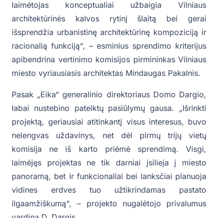
laimėtojas konceptualiai užbaigia Vilniaus
architektūrinės kalvos rytinį šlaitą bei gerai
išsprendžia urbanistinę architektūrinę kompoziciją ir
racionalią funkciją“, – esminius sprendimo kriterijus
apibendrina vertinimo komisijos pirmininkas Vilniaus
miesto vyriausiasis architektas Mindaugas Pakalnis.
Pasak „Eika“ generalinio direktoriaus Domo Dargio,
labai nustebino pateiktų pasiūlymų gausa. „Išrinkti
projektą, geriausiai atitinkantį visus interesus, buvo
nelengvas uždavinys, net dėl pirmų trijų vietų
komisija ne iš karto priėmė sprendimą. Visgi,
laimėjęs projektas ne tik darniai įsilieja į miesto
panoramą, bet ir funkcionaliai bei lanksčiai planuoja
vidines erdves tuo užtikrindamas pastato
ilgaamžiškumą“, – projekto nugalėtojo privalumus
vardina D. Dargis.