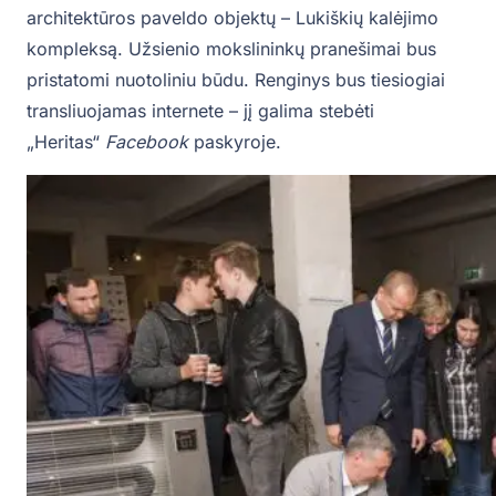
architektūros paveldo objektų – Lukiškių kalėjimo
kompleksą. Užsienio mokslininkų pranešimai bus
pristatomi nuotoliniu būdu. Renginys bus tiesiogiai
transliuojamas internete – jį galima stebėti
„Heritas“
Facebook
paskyroje.