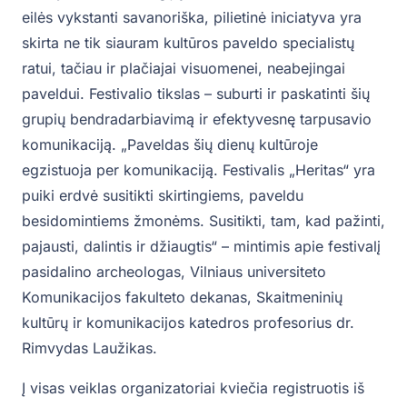
eilės vykstanti savanoriška, pilietinė iniciatyva yra
skirta ne tik siauram kultūros paveldo specialistų
ratui, tačiau ir plačiajai visuomenei, neabejingai
paveldui. Festivalio tikslas – suburti ir paskatinti šių
grupių bendradarbiavimą ir efektyvesnę tarpusavio
komunikaciją. „Paveldas šių dienų kultūroje
egzistuoja per komunikaciją. Festivalis „Heritas“ yra
puiki erdvė susitikti skirtingiems, paveldu
besidomintiems žmonėms. Susitikti, tam, kad pažinti,
pajausti, dalintis ir džiaugtis“ – mintimis apie festivalį
pasidalino archeologas, Vilniaus universiteto
Komunikacijos fakulteto dekanas, Skaitmeninių
kultūrų ir komunikacijos katedros profesorius dr.
Rimvydas Laužikas.
Į visas veiklas organizatoriai kviečia registruotis iš