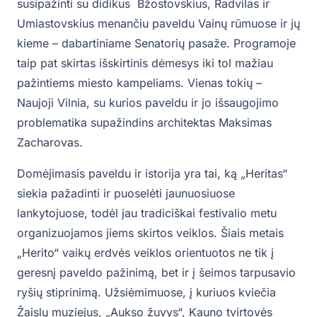
susipažinti su didikus Bžostovskius, Radvilas ir
Umiastovskius menančiu paveldu Vainų rūmuose ir jų
kieme – dabartiniame Senatorių pasaže. Programoje
taip pat skirtas išskirtinis dėmesys iki tol mažiau
pažintiems miesto kampeliams. Vienas tokių –
Naujoji Vilnia, su kurios paveldu ir jo išsaugojimo
problematika supažindins architektas Maksimas
Zacharovas.
Domėjimasis paveldu ir istorija yra tai, ką „Heritas“
siekia pažadinti ir puoselėti jaunuosiuose
lankytojuose, todėl jau tradiciškai festivalio metu
organizuojamos jiems skirtos veiklos. Šiais metais
„Herito“ vaikų erdvės veiklos orientuotos ne tik į
geresnį paveldo pažinimą, bet ir į šeimos tarpusavio
ryšių stiprinimą. Užsiėmimuose, į kuriuos kviečia
Žaislų muziejus, „Aukso žuvys“, Kauno tvirtovės