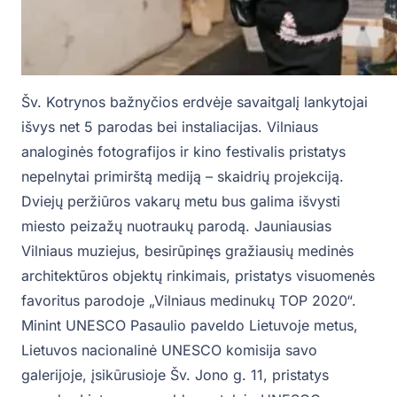
Šv. Kotrynos bažnyčios erdvėje savaitgalį lankytojai
išvys net 5 parodas bei instaliacijas. Vilniaus
analoginės fotografijos ir kino festivalis pristatys
nepelnytai primirštą mediją – skaidrių projekciją.
Dviejų peržiūros vakarų metu bus galima išvysti
miesto peizažų nuotraukų parodą. Jauniausias
Vilniaus muziejus, besirūpinęs gražiausių medinės
architektūros objektų rinkimais, pristatys visuomenės
favoritus parodoje „Vilniaus medinukų TOP 2020“.
Minint UNESCO Pasaulio paveldo Lietuvoje metus,
Lietuvos nacionalinė UNESCO komisija savo
galerijoje, įsikūrusioje Šv. Jono g. 11, pristatys