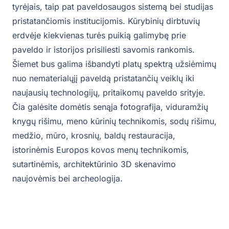
tyrėjais, taip pat paveldosaugos sistemą bei studijas
pristatančiomis institucijomis. Kūrybinių dirbtuvių
erdvėje kiekvienas turės puikią galimybę prie
paveldo ir istorijos prisiliesti savomis rankomis.
Šiemet bus galima išbandyti platų spektrą užsiėmimų
nuo nematerialųjį paveldą pristatančių veiklų iki
naujausių technologijų, pritaikomų paveldo srityje.
Čia galėsite domėtis senąja fotografija, viduramžių
knygų rišimu, meno kūrinių technikomis, sodų rišimu,
medžio, mūro, krosnių, baldų restauracija,
istorinėmis Europos kovos menų technikomis,
sutartinėmis, architektūrinio 3D skenavimo
naujovėmis bei archeologija.