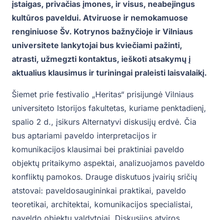
įstaigas, privačias įmones, ir visus, neabejingus
kultūros paveldui. Atviruose ir nemokamuose
renginiuose Šv. Kotrynos bažnyčioje ir Vilniaus
universitete lankytojai bus kviečiami pažinti,
atrasti, užmegzti kontaktus, ieškoti atsakymų į
aktualius klausimus ir turiningai praleisti laisvalaikį.
Šiemet prie festivalio „Heritas“ prisijungė Vilniaus
universiteto Istorijos fakultetas, kuriame penktadienį,
spalio 2 d., įsikurs Alternatyvi diskusijų erdvė. Čia
bus aptariami paveldo interpretacijos ir
komunikacijos klausimai bei praktiniai paveldo
objektų pritaikymo aspektai, analizuojamos paveldo
konfliktų pamokos. Drauge diskutuos įvairių sričių
atstovai: paveldosaugininkai praktikai, paveldo
teoretikai, architektai, komunikacijos specialistai,
paveldo objektų valdytojai. Diskusijos atviros