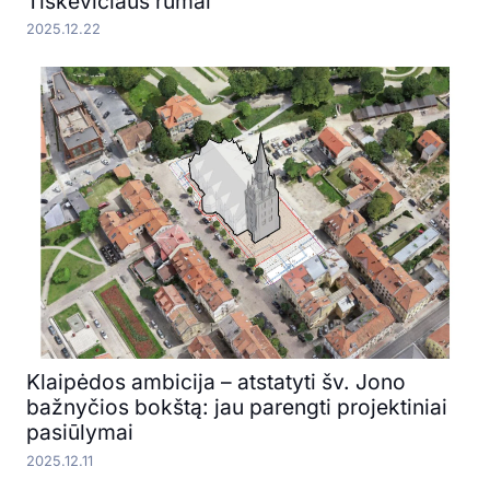
Tiškevičiaus rūmai
2025.12.22
Klaipėdos ambicija – atstatyti šv. Jono
bažnyčios bokštą: jau parengti projektiniai
pasiūlymai
2025.12.11