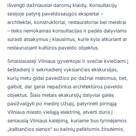
išvengti dažniausiai daromų klaidų. Konsultacijų
sesijoje patyrę paveldosaugos ekspertai –
architektai, konstruktoriai, restauratoriai bei meistrai
– teiks nemokamas konsultacijas ir padės dalyviams
surasti atsakymus į klausimus, kurie kyla atkuriant ar
restauruojant kultūros paveldo objektus.
Smalsiausieji Vilniaus gyventojai ir svečiai kviečiami į
šeštadienį ir sekmadienį vyksiančias ekskursijas,
kurių metu gidai pavedžios po dažnai matomus, bet,
galbūt, dar gerai nepažintus architektūros paveldo
objektus. Šiais metais ekskursijų dalyviai galės
pasižvalgyti po medinį Užupį, patyrinėti pirmąją
Vilniaus miesto viešąją elektrinę, atverti duris į
seniausią Vilniaus kalėjimą, kuriame bus tyrinėjamos
„kalbančios sienos“ su kalinių paliktomis žinutėmis,