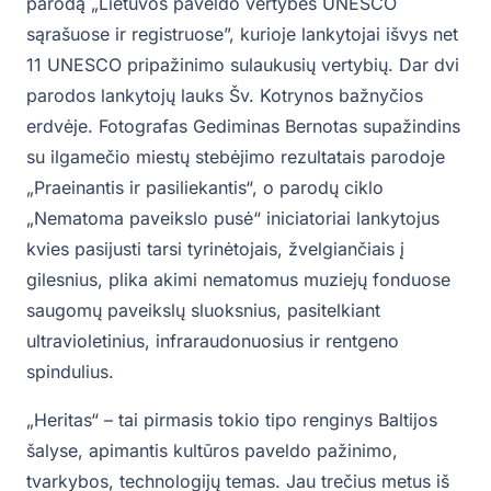
parodą „Lietuvos paveldo vertybės UNESCO
sąrašuose ir registruose”, kurioje lankytojai išvys net
11 UNESCO pripažinimo sulaukusių vertybių. Dar dvi
parodos lankytojų lauks Šv. Kotrynos bažnyčios
erdvėje. Fotografas Gediminas Bernotas supažindins
su ilgamečio miestų stebėjimo rezultatais parodoje
„Praeinantis ir pasiliekantis“, o parodų ciklo
„Nematoma paveikslo pusė“ iniciatoriai lankytojus
kvies pasijusti tarsi tyrinėtojais, žvelgiančiais į
gilesnius, plika akimi nematomus muziejų fonduose
saugomų paveikslų sluoksnius, pasitelkiant
ultravioletinius, infraraudonuosius ir rentgeno
spindulius.
„Heritas“ – tai pirmasis tokio tipo renginys Baltijos
šalyse, apimantis kultūros paveldo pažinimo,
tvarkybos, technologijų temas. Jau trečius metus iš