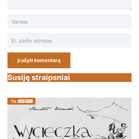
Įrašyti komentarą
Susiję straipsniai