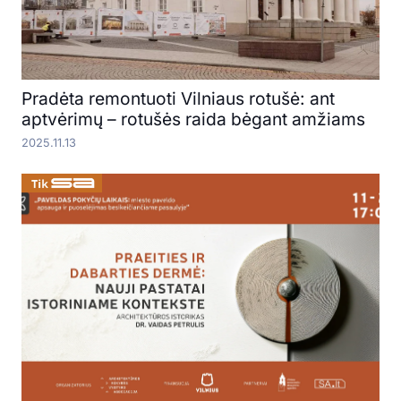
Pradėta remontuoti Vilniaus rotušė: ant
aptvėrimų – rotušės raida bėgant amžiams
2025.11.13