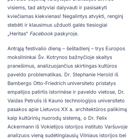
visiems, tad aktyviai dalyvauti ir pasisakyti
kviečiamas kiekvienas! Negalintys atvykti, renginį
stebėti ir klausimus užduoti galės tiesiogiai
„Heritas“
Facebook
paskyroje.
Antrąją festivalio dieną – šeštadienį – trys Europos
mokslininkai Šv. Kotrynos bažnyčioje skaitys
pranešimus, analizuojančius skirtingas kultūros
paveldo problematikas. Dr. Stephanie Herold iš
Bambergo Otto-Friedrich universiteto pristatys
empatijos patirtis istorinėse ir paveldo vietose, Dr.
Vaidas Petrulis iš Kauno technologijos universiteto
pasakos apie Lietuvos XX a. architektūros palikimą
kaip kultūrinių nuorodų sistemą, o Dr. Felix
Ackermann iš Vokietijos istorijos instituto Varšuvoje
analizuos vieną sudėtingiausių Vilniaus istorijos bei