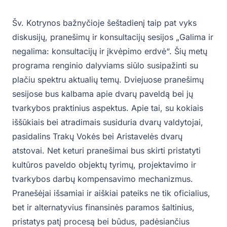
Šv. Kotrynos bažnyčioje šeštadienį taip pat vyks
diskusijų, pranešimų ir konsultacijų sesijos „Galima ir
negalima: konsultacijų ir įkvėpimo erdvė“. Šių metų
programa renginio dalyviams siūlo susipažinti su
plačiu spektru aktualių temų. Dviejuose pranešimų
sesijose bus kalbama apie dvarų paveldą bei jų
tvarkybos praktinius aspektus. Apie tai, su kokiais
iššūkiais bei atradimais susiduria dvarų valdytojai,
pasidalins Trakų Vokės bei Aristavelės dvarų
atstovai. Net keturi pranešimai bus skirti pristatyti
kultūros paveldo objektų tyrimų, projektavimo ir
tvarkybos darbų kompensavimo mechanizmus.
Pranešėjai išsamiai ir aiškiai pateiks ne tik oficialius,
bet ir alternatyvius finansinės paramos šaltinius,
pristatys patį procesą bei būdus, padėsiančius