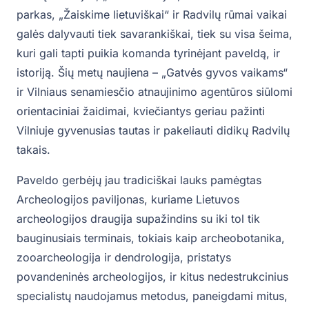
parkas, „Žaiskime lietuviškai“ ir Radvilų rūmai vaikai
galės dalyvauti tiek savarankiškai, tiek su visa šeima,
kuri gali tapti puikia komanda tyrinėjant paveldą, ir
istoriją. Šių metų naujiena – „Gatvės gyvos vaikams“
ir Vilniaus senamiesčio atnaujinimo agentūros siūlomi
orientaciniai žaidimai, kviečiantys geriau pažinti
Vilniuje gyvenusias tautas ir pakeliauti didikų Radvilų
takais.
Paveldo gerbėjų jau tradiciškai lauks pamėgtas
Archeologijos paviljonas, kuriame Lietuvos
archeologijos draugija supažindins su iki tol tik
bauginusiais terminais, tokiais kaip archeobotanika,
zooarcheologija ir dendrologija, pristatys
povandeninės archeologijos, ir kitus nedestrukcinius
specialistų naudojamus metodus, paneigdami mitus,