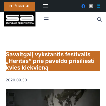
EL. ŽURNALAI
Savaitgalį vykstantis festivalis
„Heritas“ prie paveldo prisiliesti
kvies kiekvieną
2020.09.30